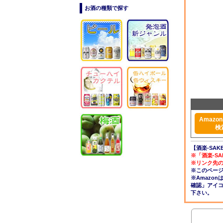
お酒の種類で探す
Amazon.
検
【酒楽-SAK
※「酒楽-S
※リンク先
※このペー
※Amazo
確認」アイ
下さい。