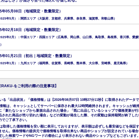
な芳ばしさ」が混ざり合った味わいが楽しめる。
25年05月08日（地域限定・数量限定）
2025年5月）：関西エリア（大阪府、京都府、兵庫県、奈良県、滋賀県、和歌山県）
25年02月18日（地域限定・数量限定）
2025年2月）：中国エリア・四国エリア（広島県、岡山県、山口県、鳥取県、島根県、香川県、愛媛
）
25年01月21日（初出｜地域限定・数量限定）
2025年1月）：九州エリア（福岡県、佐賀県、長崎県、熊本県、大分県、宮崎県、鹿児島県）
KERAKU-をご利用の際の注意事項】
る「出品状況」「価格情報」は【2026年08月07日 10時27分11秒】に取得されたデータ
情報は、キャッシュとしてサーバーに保存され最大12時間維持されます。キャッシュが維
に「新たなショップから新規出品された場合」「既に出品しているショップで価格更新が行
品された商品が売り切れた場合」などの変動が発生した際、その変動は保持期間が終了した
のでご了承下さい。
は取得した価格情報を安い順に表示しておりますが、表示順は必ずしも最安値などを保証
ません。価格情報の提供元で価格情報を取得出来ない商品やショップが設定されている場合
定した検索ワードやNGワードの都合により表示されない商品やショップなどもございます