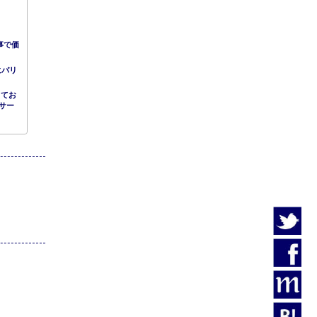
事で価
にバリ
してお
サー