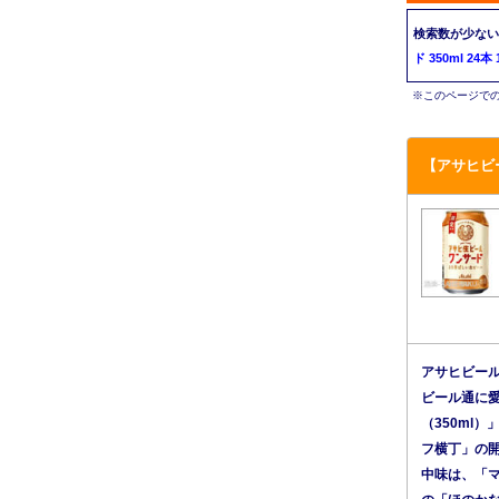
検索数が少ない
ド 350ml 2
※このページでの
【アサヒビ
アサヒビー
ビール通に
（350ml
フ横丁」の
中味は、「