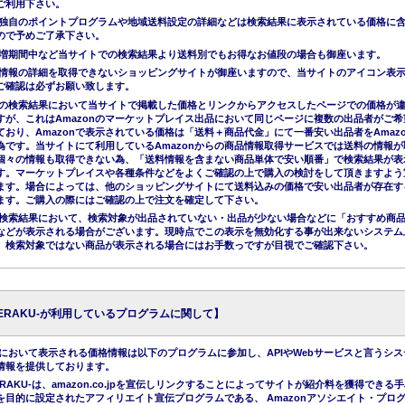
ご利用下さい。
独自のポイントプログラムや地域送料設定の詳細などは検索結果に表示されている価格に
ので予めご了承下さい。
増期間中など当サイトでの検索結果より送料別でもお得なお値段の場合も御座います。
情報の詳細を取得できないショッピングサイトが御座いますので、当サイトのアイコン表
ご確認は必ずお願い致します。
nでの検索結果において当サイトで掲載した価格とリンクからアクセスしたページでの価格が
すが、これはAmazonのマーケットプレイス出品において同じページに複数の出品者がご希
ており、Amazonで表示されている価格は「送料＋商品代金」にて一番安い出品者をAmazo
為です。当サイトにて利用しているAmazonからの商品情報取得サービスでは送料の情報が
個々の情報も取得できない為、「送料情報を含まない商品単体で安い順番」で検索結果が表
す。マーケットプレイスや各種条件などをよくご確認の上で購入の検討をして頂きますよう
ます。場合によっては、他のショッピングサイトにて送料込みの価格で安い出品者が存在す
ます。ご購入の際にはご確認の上で注文を確定して下さい。
nの検索結果において、検索対象が出品されていない・出品が少ない場合などに「おすすめ商
などが表示される場合がございます。現時点でこの表示を無効化する事が出来ないシステム
、検索対象ではない商品が表示される場合にはお手数っですが目視でご確認下さい。
KERAKU-が利用しているプログラムに関して】
において表示される価格情報は以下のプログラムに参加し、APIやWebサービスと言うシス
情報を提供しております。
ERAKU-は、amazon.co.jpを宣伝しリンクすることによってサイトが紹介料を獲得できる
を目的に設定されたアフィリエイト宣伝プログラムである、 Amazonアソシエイト・プロ