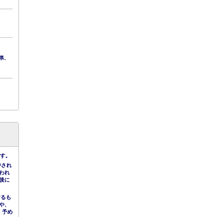
県、
です。
持され
われ
後に
するも
や、
。予め