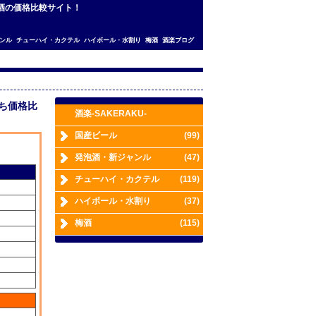
お酒の価格比較サイト！
ンル
チューハイ・カクテル
ハイボール・水割り
梅酒
酒楽ブログ
打ち価格比
酒楽-SAKERAKU-
国産ビール
(99)
発泡酒・新ジャンル
(47)
チューハイ・カクテル
(119)
ハイボール・水割り
(37)
梅酒
(115)