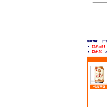
検索対象：【アサヒ
▼
【送料込み】
▼
【送料別】
で
代表画像