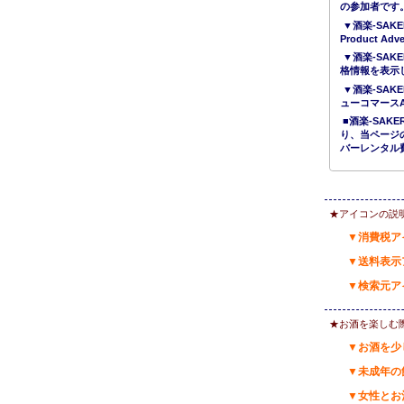
の参加者です
▼酒楽-SAKE
Product 
▼酒楽-SAK
格情報を表示
▼酒楽-SAK
ューコマース
■酒楽-SA
り、当ページ
バーレンタル
★アイコンの説
▼消費税ア
▼送料表示
▼検索元ア
★お酒を楽しむ
▼お酒を少
▼未成年の
▼女性とお