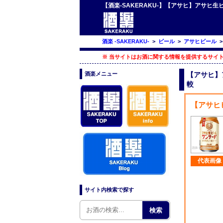
【酒楽-SAKERAKU-】【アサヒ】アサヒ生
酒楽 -SAKERAKU-
>
ビール
>
アサヒビール
※ 当サイトはお酒に関する情報を提供するサイト
酒楽メニュー
【アサヒ】ア
較
【アサヒ
代表画像
サイト内検索で探す
検索