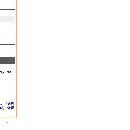
からご確
ん。「送料
無をご確認