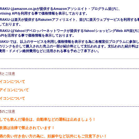
。
RAKU-はamazon.co.jpが提供するAmazonアソシエイト・プログラム並びに、
Advertising APIを利用する事で価格情報を表示しております。
ERAKU-は楽天が提供するRakutenアフィリエイト、並びに楽天ウェブサービスを利用する
しております。
ERAKU-はYahoo!デベロッパーネットワークが提供するYahoo!ショッピングWeb API並び
APIを活用する事で価格情報を表示しております。
KERAKU-では、以上のサービスを利用し価格情報を表示する為に各種宣伝プログラムに参加
のリンクを介して購入された売上の一部が紹介料として支払われます。支払われた紹介料は
費用・ドメイン維持費用などに活用される事を予めご了承下さい。
明とご注意
イコンについて
アイコンについて
イコンについて
際のご注意
しでも飲んだ場合は、自動車などの運転は止めましょう！
飲酒は法律で禁止されています！
酒の良い付き合い方の為に、妊娠中など以外にもご注意下さい！