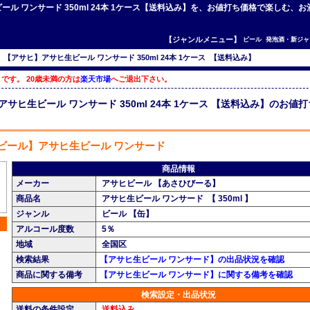
ビール ワンサード 350ml 24本 1ケース【送料込み】を、お値打ち価格で楽しむ、
【ジャンルメニュー】
ビール
発泡酒・新ジャ
>
【アサヒ】アサヒ生ビール ワンサード 350ml 24本 1ケース 【送料込み】
です。 20歳未満の方は
楽天市場
へご退出下さい。
サヒ生ビール ワンサード 350ml 24本 1ケース 【送料込み】のお値
ビール】アサヒ生ビール ワンサード
商品情報
メーカー
アサヒビール 【あさひびーる】
商品名
アサヒ生ビール ワンサード 【 350ml 】
ジャンル
ビール 【缶】
アルコール度数
5％
地域
全国区
検索結果
【アサヒ生ビール ワンサード】の出品状況を確認
商品に関する備考
【アサヒ生ビール ワンサード】に関する備考を確認
検索設定・出品状況
送料の条件設定
送料込み