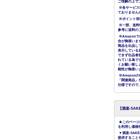
ご理解の上で
※各サービス
ておりません
※ポイント倍
※一部、送料
参考に送料の
※Amazo
合が御座いま
商品を出品し
表示している
できず出品者
れている為で
くお願い致し
能性が御座い
※Amazo
「関連商品」
仕様ですので
【酒楽-SA
★このページ
を利用し価格
▼酒楽-SAK
提供すること