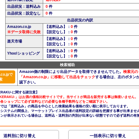
出品状況：送料込み
0
件
出品状況：設定なし
0
件
出品状況の内訳
Amazon.co.jp
【送料込み】：
0
件
※データ取得に失敗
【設定なし】：
0
件
【送料込み】：
0
件
楽天市場
【設定なし】：
0
件
【送料込み】：
0
件
Yhoo!ショッピング
【設定なし】：
0
件
検索補助
Amazon側の制限により出品データを取得できませんでした。
検索元の
co.jpで
「Amazon.co.jp」に移動して出品をチェック
する場合は、左のボタン
索
認下さい。
ERAKU-に関する諸注意】
AKERAKU-」はお酒の価格比較サイトです。当サイトが商品を販売する事は御座いません。
の各ショップにて必ず送料などの必要な各種手数料などをご確認下さい。
ジでは「送料込み」の商品を中心とした検索結果を価格の安い順に表示しております。
nはシステムの関係上、マーケットプレイス出品者の送料設定の詳細を把握する事が出来ませ
コンが表示されている場合は、送料込・送料別の判別が出来ない状態ですので必ず送料の有
送料別に切り替え
一括表示に切り替え