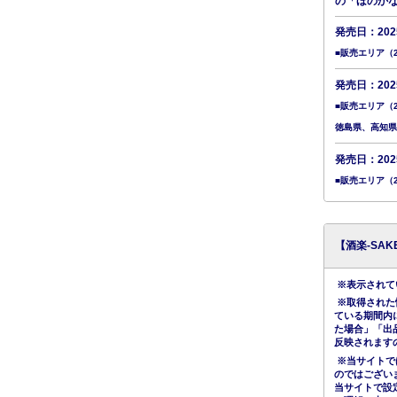
の「ほのか
発売日：20
■販売エリア（
発売日：20
■販売エリア（
徳島県、高知県
発売日：20
■販売エリア（
【酒楽-SA
※表示されてい
※取得された
ている期間内
た場合」「出
反映されます
※当サイトで
のではござい
当サイトで設