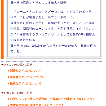
日本国内流通：アサヒによる輸入・販売
「ペローニ・ナストロ・アズーロ」は、イタリアのビッラ・
ペローニ社が製造するビールブランドの一つ。
厳選された原料を使用し、繊細な香りとすっきりとした後味
が特長。副原料のコーンはイタリア産を使用。イタリアンス
タイルを体現するプレミアムビールとして世界約50ヶ国以上
で販売されている。
日本国内では、2018年からアサヒビールが輸入・販売を行っ
ている。
★アイコンの説明とご注意
▼消費税アイコンについて
▼送料表示アイコンについて
▼検索元アイコンについて
★お酒を楽しむ際のご注意
▼お酒を少しでも飲んだ場合は、自動車などの運転は止めましょう！
▼未成年の飲酒は法律で禁止されています！