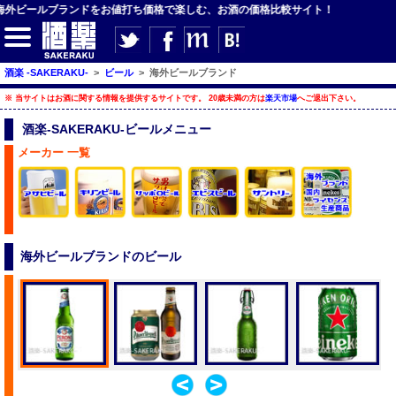
】海外ビールブランドをお値打ち価格で楽しむ、お酒の価格比較サイト！
【サイト内検索】
酒楽 -SAKERAKU-
>
ビール
>
海外ビールブランド
※ 当サイトはお酒に関する情報を提供するサイトです。 20歳未満の方は
楽天市場
へご退出下さい。
検索
酒楽-SAKERAKU-ビールメニュー
メーカー 一覧
【ジャンルメニュー】
ビール
発泡酒・新ジャンル
海外ビールブランドのビール
チューハイ・カクテル
ハイボール・水割り
梅酒
酒楽ブログ