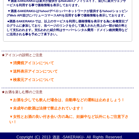
▼酒楽-SAKERAKU-は楽天が提供するRakutenアフィリエイト、並びに楽天ウェブサ
ービスを利用する事で価格情報を表示しております。
▼酒楽-SAKERAKU-はYahoo!デベロッパーネットワークが提供するYahoo!ショッピン
グWeb API並びにバリューコマースAPIを活用する事で価格情報を表示しております。
■酒楽-SAKERAKU-では、以上のサービスを利用し価格情報を表示する為に各種宣伝プ
ログラムに参加しており、当ページのリンクを介して購入された売上の一部が紹介料と
して支払われます。支払われた紹介料はサーバーレンタル費用・ドメイン維持費用など
に活用される事を予めご了承下さい。
★アイコンの説明とご注意
▼消費税アイコンについて
▼送料表示アイコンについて
▼検索元アイコンについて
★お酒を楽しむ際のご注意
▼お酒を少しでも飲んだ場合は、自動車などの運転は止めましょう！
▼未成年の飲酒は法律で禁止されています！
▼女性とお酒の良い付き合い方の為に、妊娠中など以外にもご注意下さ
い！
Copyright (C) 2013
酒楽 -SAKERAKU-
All Rights Reserved.