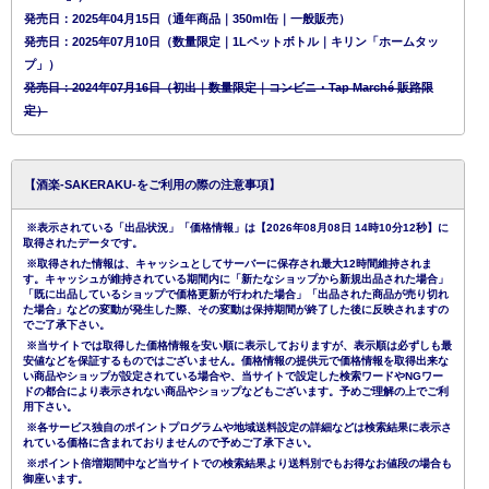
発売日：2025年04月15日（通年商品｜350ml缶｜一般販売）
発売日：2025年07月10日（数量限定｜1Lペットボトル｜キリン「ホームタッ
プ」）
発売日：2024年07月16日（初出｜数量限定｜コンビニ・Tap Marché 販路限
定）
【酒楽-SAKERAKU-をご利用の際の注意事項】
※表示されている「出品状況」「価格情報」は【2026年08月08日 14時10分12秒】に
取得されたデータです。
※取得された情報は、キャッシュとしてサーバーに保存され最大12時間維持されま
す。キャッシュが維持されている期間内に「新たなショップから新規出品された場合」
「既に出品しているショップで価格更新が行われた場合」「出品された商品が売り切れ
た場合」などの変動が発生した際、その変動は保持期間が終了した後に反映されますの
でご了承下さい。
※当サイトでは取得した価格情報を安い順に表示しておりますが、表示順は必ずしも最
安値などを保証するものではございません。価格情報の提供元で価格情報を取得出来な
い商品やショップが設定されている場合や、当サイトで設定した検索ワードやNGワー
ドの都合により表示されない商品やショップなどもございます。予めご理解の上でご利
用下さい。
※各サービス独自のポイントプログラムや地域送料設定の詳細などは検索結果に表示さ
れている価格に含まれておりませんので予めご了承下さい。
※ポイント倍増期間中など当サイトでの検索結果より送料別でもお得なお値段の場合も
御座います。