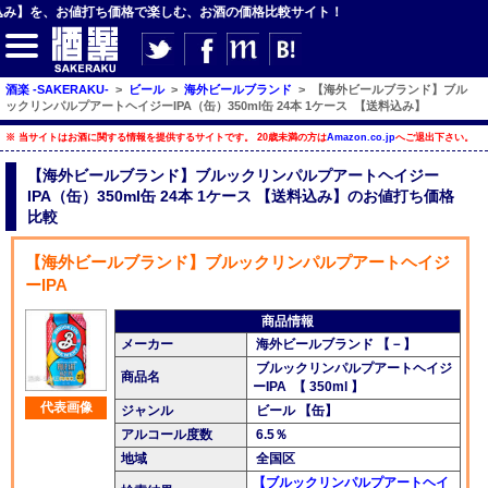
お値打ち価格で楽しむ、お酒の価格比較サイト！
酒楽 -SAKERAKU-
>
ビール
>
海外ビールブランド
>
【海外ビールブランド】ブル
ックリンパルプアートヘイジーIPA（缶）350ml缶 24本 1ケース 【送料込み】
※ 当サイトはお酒に関する情報を提供するサイトです。 20歳未満の方は
Amazon.co.jp
へご退出下さい。
【サイト内検索】
【海外ビールブランド】ブルックリンパルプアートヘイジー
IPA（缶）350ml缶 24本 1ケース 【送料込み】のお値打ち価格
検索
比較
【海外ビールブランド】ブルックリンパルプアートヘイジ
【ジャンルメニュー】
ーIPA
商品情報
ビール
メーカー
海外ビールブランド 【－】
発泡酒・新ジャンル
ブルックリンパルプアートヘイジ
商品名
ーIPA 【 350ml 】
チューハイ・カクテル
代表画像
ジャンル
ビール 【缶】
アルコール度数
6.5％
ハイボール・水割り
地域
全国区
梅酒
【ブルックリンパルプアートヘイ