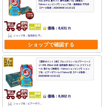
の日 お中元 夏ギフト 暑中見舞い by【検索元：
Yahooショッピング】ショップ名：逸酒創伝 弐号店
【データ取得：2026/08/08 14:10:12】
価格：8,631
円
ショップ名：
逸酒創伝 弐…
ショップで確認する
【通常ポイント 1倍】ブルックリン パルプアートヘイ
ジーIPA 350ml 24本 送料無料 海外ビール クラフトビ
ール 長S by【検索元：Yahooショッピング】ショッ
プ名：ビアーザワールドYahoo!店【データ取得：
2026/08/08 14:10:12】
価格：8,802
円
ショップ名：
ビアーザワ…