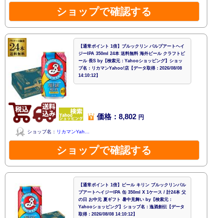
ショップで確認する
【通常ポイント 1倍】ブルックリン パルプアートヘイ
ジーIPA 350ml 24本 送料無料 海外ビール クラフトビ
ール 長S by【検索元：Yahooショッピング】ショッ
プ名：リカマンYahoo!店【データ取得：2026/08/08
14:10:12】
価格：8,802
円
ショップ名：
リカマンYah…
ショップで確認する
【通常ポイント 1倍】ビール キリン ブルックリンパル
プアートヘイジーIPA 缶 350ml X 1ケース / 計24本 父
の日 お中元 夏ギフト 暑中見舞い by【検索元：
Yahooショッピング】ショップ名：逸酒創伝【データ
取得：2026/08/08 14:10:12】