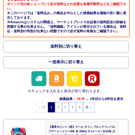
※リンク先の各ショップにて必ず送料などの必要な各種手数料などをご確認下さ
い。
※このページでは「送料込み」の商品を中心とした検索結果を価格の安い順に表
示しております。
※Amazonはシステムの関係上、マーケットプレイス出品者の送料設定の詳細を
把握する事が出来ません。「送料確認」アイコンが表示されている場合は、送料
込・送料別の判別が出来ない状態ですので必ず送料の有無をご確認下さい。
送料別に切り替え
一括表示に切り替え
※チェックを入れると表示が切り替わります。
検索結果：
39 件
→ 1件目から9件目を表示
« 前
1
2
3
4
5
次 »
【通常ポイント 1倍】ビール キリン ブルックリンパル
プアートヘイジーIPA 缶 350ml X 1ケース / 計24本 父