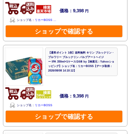
価格：9,398
円
ショップ名：
リカーBOSS …
ショップで確認する
【通常ポイント 1倍】送料無料 キリン ブルックリン・
ブルワリー ブルックリン パルプアートヘイジ
ー IPA 350ml×1ケース/24本 by【検索元：Yahooショ
ッピング】ショップ名：リカーBOSS【データ取得：
2026/08/08 14:10:12】
価格：9,398
円
ショップ名：
リカーBOSS
ショップで確認する