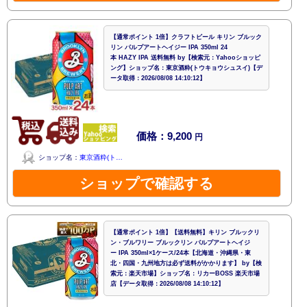
【通常ポイント 1倍】クラフトビール キリン ブルック
リン パルプアートヘイジー IPA 350ml 24
本 HAZY IPA 送料無料 by【検索元：Yahooショッピ
ング】ショップ名：東京酒粋(トウキョウシュスイ)【デ
ータ取得：2026/08/08 14:10:12】
価格：9,200
円
ショップ名：
東京酒粋(ト…
ショップで確認する
【通常ポイント 1倍】【送料無料】キリン ブルックリ
ン・ブルワリー ブルックリン パルプアートヘイジ
ー IPA 350ml×1ケース/24本【北海道・沖縄県・東
北・四国・九州地方は必ず送料がかかります】 by【検
索元：楽天市場】ショップ名：リカーBOSS 楽天市場
店【データ取得：2026/08/08 14:10:12】