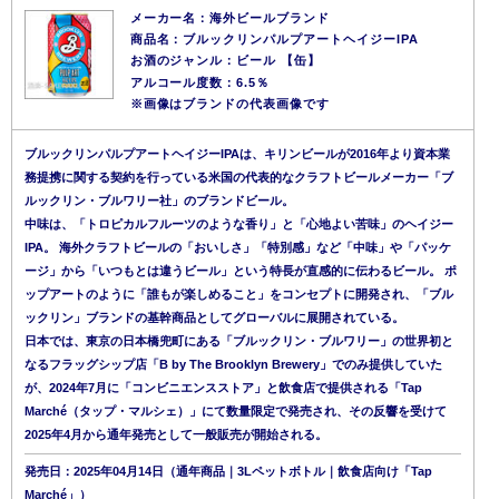
メーカー名：海外ビールブランド
商品名：ブルックリンパルプアートヘイジーIPA
お酒のジャンル：ビール 【缶】
アルコール度数：6.5％
※画像はブランドの代表画像です
ブルックリンパルプアートヘイジーIPAは、キリンビールが2016年より資本業
務提携に関する契約を行っている米国の代表的なクラフトビールメーカー「ブ
ルックリン・ブルワリー社」のブランドビール。
中味は、「トロピカルフルーツのような香り」と「心地よい苦味」のヘイジー
IPA。 海外クラフトビールの「おいしさ」「特別感」など「中味」や「パッケ
ージ」から「いつもとは違うビール」という特長が直感的に伝わるビール。 ポ
ップアートのように「誰もが楽しめること」をコンセプトに開発され、「ブル
ックリン」ブランドの基幹商品としてグローバルに展開されている。
日本では、東京の日本橋兜町にある「ブルックリン・ブルワリー」の世界初と
なるフラッグシップ店「B by The Brooklyn Brewery」でのみ提供していた
が、2024年7月に「コンビニエンスストア」と飲食店で提供される「Tap
Marché（タップ・マルシェ）」にて数量限定で発売され、その反響を受けて
2025年4月から通年発売として一般販売が開始される。
発売日：2025年04月14日（通年商品｜3Lペットボトル｜飲食店向け「Tap
Marché」）