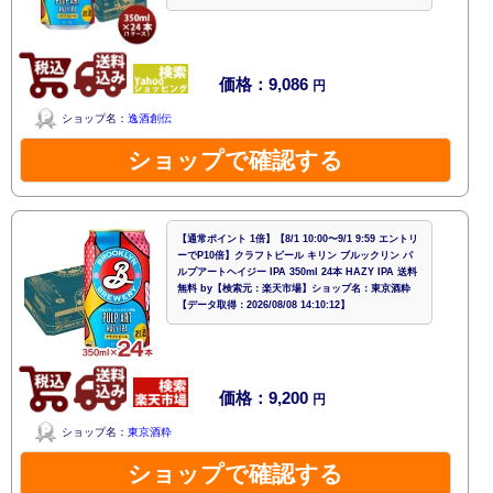
価格：9,086
円
ショップ名：
逸酒創伝
ショップで確認する
【通常ポイント 1倍】【8/1 10:00〜9/1 9:59 エントリ
ーでP10倍】クラフトビール キリン ブルックリン パ
ルプアートヘイジー IPA 350ml 24本 HAZY IPA 送料
無料 by【検索元：楽天市場】ショップ名：東京酒粋
【データ取得：2026/08/08 14:10:12】
価格：9,200
円
ショップ名：
東京酒粋
ショップで確認する