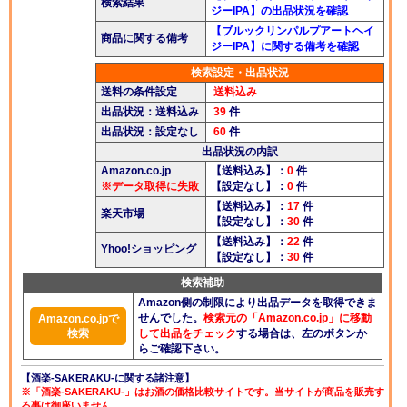
検索結果
ジーIPA】の出品状況を確認
酒楽ブログ
【ブルックリンパルプアートヘイ
商品に関する備考
ジーIPA】に関する備考を確認
検索設定・出品状況
送料の条件設定
送料込み
出品状況：送料込み
39
件
出品状況：設定なし
60
件
出品状況の内訳
Amazon.co.jp
【送料込み】：
0
件
※データ取得に失敗
【設定なし】：
0
件
【送料込み】：
17
件
楽天市場
【設定なし】：
30
件
【送料込み】：
22
件
Yhoo!ショッピング
【設定なし】：
30
件
検索補助
Amazon側の制限により出品データを取得できま
せんでした。
検索元の「Amazon.co.jp」に移動
Amazon.co.jpで
検索
して出品をチェック
する場合は、左のボタンか
らご確認下さい。
【酒楽-SAKERAKU-に関する諸注意】
※「酒楽-SAKERAKU-」はお酒の価格比較サイトです。当サイトが商品を販売す
る事は御座いません。