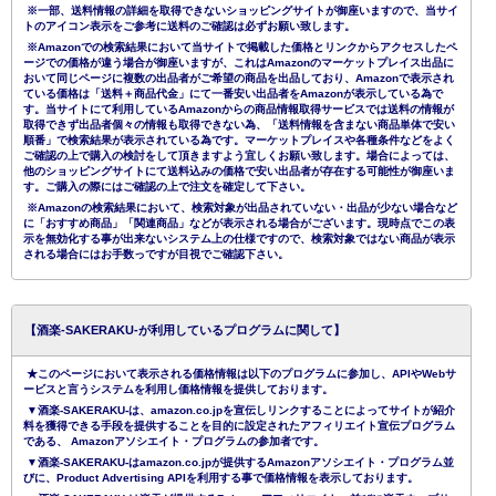
※一部、送料情報の詳細を取得できないショッピングサイトが御座いますので、当サイ
トのアイコン表示をご参考に送料のご確認は必ずお願い致します。
※Amazonでの検索結果において当サイトで掲載した価格とリンクからアクセスしたペ
ージでの価格が違う場合が御座いますが、これはAmazonのマーケットプレイス出品に
おいて同じページに複数の出品者がご希望の商品を出品しており、Amazonで表示され
ている価格は「送料＋商品代金」にて一番安い出品者をAmazonが表示している為で
す。当サイトにて利用しているAmazonからの商品情報取得サービスでは送料の情報が
取得できず出品者個々の情報も取得できない為、「送料情報を含まない商品単体で安い
順番」で検索結果が表示されている為です。マーケットプレイスや各種条件などをよく
ご確認の上で購入の検討をして頂きますよう宜しくお願い致します。場合によっては、
他のショッピングサイトにて送料込みの価格で安い出品者が存在する可能性が御座いま
す。ご購入の際にはご確認の上で注文を確定して下さい。
※Amazonの検索結果において、検索対象が出品されていない・出品が少ない場合など
に「おすすめ商品」「関連商品」などが表示される場合がございます。現時点でこの表
示を無効化する事が出来ないシステム上の仕様ですので、検索対象ではない商品が表示
される場合にはお手数っですが目視でご確認下さい。
【酒楽-SAKERAKU-が利用しているプログラムに関して】
★このページにおいて表示される価格情報は以下のプログラムに参加し、APIやWebサ
ービスと言うシステムを利用し価格情報を提供しております。
▼酒楽-SAKERAKU-は、amazon.co.jpを宣伝しリンクすることによってサイトが紹介
料を獲得できる手段を提供することを目的に設定されたアフィリエイト宣伝プログラム
である、 Amazonアソシエイト・プログラムの参加者です。
▼酒楽-SAKERAKU-はamazon.co.jpが提供するAmazonアソシエイト・プログラム並
びに、Product Advertising APIを利用する事で価格情報を表示しております。