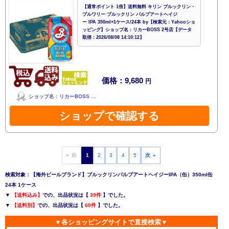
【通常ポイント 1倍】送料無料 キリン ブルックリン・
ブルワリー ブルックリン パルプアートヘイジ
ー IPA 350ml×1ケース/24本 by【検索元：Yahooショ
ッピング】ショップ名：リカーBOSS 2号店【データ
取得：2026/08/08 14:10:12】
価格：9,680
円
ショップ名：
リカーBOSS …
ショップで確認する
« 前
1
2
3
4
5
次 »
検索対象：【海外ビールブランド】ブルックリンパルプアートヘイジーIPA（缶）350ml缶
24本 1ケース
▼
【送料込み】
での、出品状況は【
39件
】でした。
▼
【送料別】
での、出品状況は【
60件
】でした。
▼各ショッピングサイトで直接検索▼