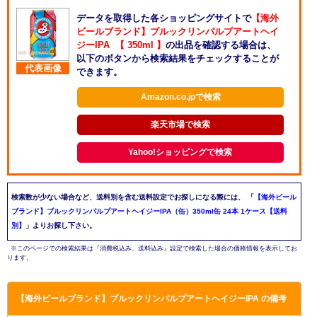
データを取得した各ショッピングサイトで
【海外
ビールブランド】ブルックリンパルプアートヘイ
ジーIPA 【 350ml 】
の出品を確認する場合は、
以下のボタンから検索結果をチェックすることが
代表画像
できます。
Amazon.co.jpで検索
楽天市場で検索
Yahoo!ショッピングで検索
検索数が少ない場合など、送料別を含む送料設定でお探しになる際には、
「
【海外ビール
ブランド】ブルックリンパルプアートヘイジーIPA（缶）350ml缶 24本 1ケース【送料
別】
」よりお探し下さい。
※このページでの検索結果は『消費税込み、送料込み』設定で検索した場合の価格情報を表示してお
ります。
【海外ビールブランド】ブルックリンパルプアートヘイジーIPA の備考