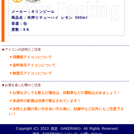
メーカー：キリンビール
商品名：本搾りチューハイ レモン 500ml
容器：缶
度数：6％
★アイコンの説明とご注意
▼消費税アイコンについて
▼送料表示アイコンについて
▼検索元アイコンについて
★お酒を楽しむ際のご注意
▼お酒を少しでも飲んだ場合は、自動車などの運転は止めましょう！
▼未成年の飲酒は法律で禁止されています！
▼女性とお酒の良い付き合い方の為に、妊娠中など以外にもご注意下さ
い！
Copyright (C) 2013
酒楽 -SAKERAKU-
All Rights Reserved.
酒楽 -SAKERAKU-について
お問い合わせ