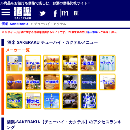
テル商品をお値打ち価格で楽しむ、お酒の価格比較サイト！
酒楽 -SAKERAKU-
>
チューハイ・カクテル
【サイト内検索】
※ 当サイトはお酒に関する情報を提供するサイトです。 20歳未満の方は
楽天市場
へご退出下さい。
検索
酒楽-SAKERAKU-チューハイ・カクテルメニュー
メーカー 一覧
【ジャンルメニュー】
ビール
発泡酒・新ジャンル
チューハイ・カクテル
ハイボール・水割り
梅酒
酒楽ブログ
酒楽-SAKERAKU-【チューハイ・カクテル】のアクセスランキ
ング