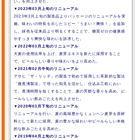
い」を向上させた。
▼2023年03月上旬のリニューアル
2023年3月上旬の製造品よりパッケージのリニューアルを実
施。味わいの特長を示したコピー「うまい！爽快！」を追加
し、緑色を従来品より明るくすることで、糖質ゼロの健康感
やすっきり爽快な味わいを訴求した。
▼2022年03月上旬のリニューアル
大麦の使用比率を上げ、麦芽エキスを新たに採用すること
で、ビールらしい香りや味わいをより高めた。
▼2021年02月中旬のリニューアル
アサヒ「ザ・リッチ」の製造で初めて採用した革新的な製法
「微煮沸製法」で培った知見を活かし、仕込み工程におい
て、煮沸時間を短くすることで、麦の芳醇な香りを高め、ビ
ールらしい飲みごたえを向上させた。
▼2020年03月下旬のリニューアル
リニューアルを行い、麦の風味豊かなミュンヘン麦芽を原材
料として新たに採用。麦の豊かな味わいやビールらしい本格
的な飲みごたえを高めた。
▼2019年04月上旬のリニューアル