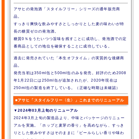
アサヒの発泡酒「スタイルフリー」シリーズの通年販売商
品。
すっきり爽快な飲みやすさとしっかりとした麦の味わいが特
長の糖質ゼロの発泡酒。
糖質0％をうたいつつ旨味を残すことに成功し、発泡酒での定
番商品としての地位を確保することに成功している。
過去に発売されていた「本生オフタイム」の実質的な後継商
品。
発売当初は350ml缶と500ml缶のみを発売。好評のため2008
年1月22日には250ml缶が追加されたが、2020年現在は
250ml缶の製造を終了している。（正確な時期は未確認）
■アサヒ「スタイルフリー〈生〉」これまでのリニューアル
▼2024年03月上旬のリニューアル
2024年3月上旬の製造品より、中味とパッケージのリニュー
アルを実施。「ホップと麦芽の香り」を高めながら、すっき
りとした飲みやすさはそのままに「ビールらしい香りや味わ