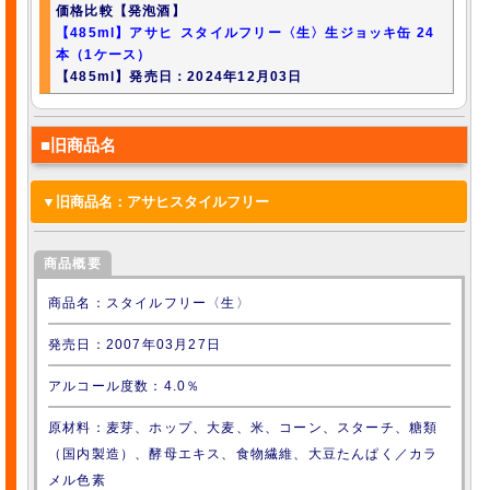
価格比較【発泡酒】
【485ml】アサヒ スタイルフリー〈生〉生ジョッキ缶 24
本（1ケース）
【485ml】発売日：2024年12月03日
■旧商品名
▼旧商品名：アサヒスタイルフリー
▼アサヒスタイルフリー
商品概要
価格比較【発泡酒】
商品名：スタイルフリー〈生〉
【250ml】アサヒ スタイルフリー 24本（1ケース）
発売日：2007年03月27日
価格比較【発泡酒】
アルコール度数：4.0％
【350ml】アサヒ スタイルフリー 24本（1ケース）
原材料：麦芽、ホップ、大麦、米、コーン、スターチ、糖類
価格比較【発泡酒】
（国内製造）、酵母エキス、食物繊維、大豆たんぱく／カラ
【500ml】アサヒ スタイルフリー 24本（1ケース）
メル色素