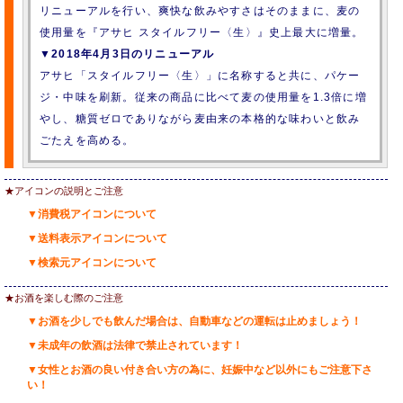
リニューアルを行い、爽快な飲みやすさはそのままに、麦の
使用量を『アサヒ スタイルフリー〈生〉』史上最大に増量。
▼2018年4月3日のリニューアル
アサヒ「スタイルフリー〈生〉」に名称すると共に、パケー
ジ・中味を刷新。従来の商品に比べて麦の使用量を1.3倍に増
やし、糖質ゼロでありながら麦由来の本格的な味わいと飲み
ごたえを高める。
★アイコンの説明とご注意
▼消費税アイコンについて
▼送料表示アイコンについて
▼検索元アイコンについて
★お酒を楽しむ際のご注意
▼お酒を少しでも飲んだ場合は、自動車などの運転は止めましょう！
▼未成年の飲酒は法律で禁止されています！
▼女性とお酒の良い付き合い方の為に、妊娠中など以外にもご注意下さ
い！