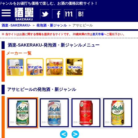
ジャンルをお値打ち価格で楽しむ、お酒の価格比較サイト！
酒楽 -SAKERAKU-
>
発泡酒・新ジャンル
>
アサヒビール
【サイト内検索】
※ 当サイトはお酒に関する情報を提供するサイトです。 20歳未満の方は
楽天市場
へご退出下さい。
検索
酒楽-SAKERAKU-発泡酒・新ジャンルメニュー
メーカー 一覧
【ジャンルメニュー】
ビール
発泡酒・新ジャンル
アサヒビールの発泡酒・新ジャンル
チューハイ・カクテル
ハイボール・水割り
梅酒
酒楽ブログ