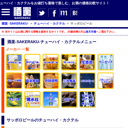
ューハイ・カクテルをお値打ち価格で楽しむ、お酒の価格比較サイト！
酒楽 -SAKERAKU-
>
チューハイ・カクテル
>
サッポロビール
【サイト内検索】
※ 当サイトはお酒に関する情報を提供するサイトです。 20歳未満の方は
楽天市場
へご退出下さい。
検索
酒楽-SAKERAKU-チューハイ・カクテルメニュー
メーカー 一覧
【ジャンルメニュー】
ビール
発泡酒・新ジャンル
チューハイ・カクテル
ハイボール・水割り
梅酒
酒楽ブログ
サッポロビールのチューハイ・カクテル