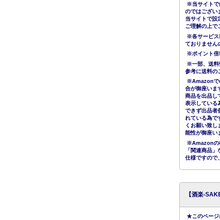
※当サイトで
のではござい
当サイトで設
ご理解の上で
※各サービス
ておりません
※ポイント倍
※一部、送料
参考に送料の
※Amazo
合が御座いま
商品を出品し
表示している
できず出品者
れている為で
くお願い致し
能性が御座い
※Amazo
「関連商品」
仕様ですので
【酒楽-SA
★このページ