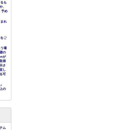
するも
や、
。予め
含まれ
示をご
違う場
望の
nが
取得
示さ
宜し
る可
品」
上の
テム