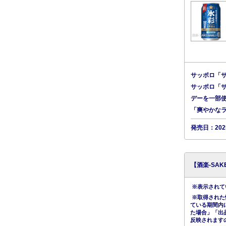
サッポロ「サ
サッポロ「サ
デーを一部
「爽やかな
発売日：20
【酒楽-SA
※表示されてい
※取得された
ている期間内
た場合」「出
反映されます