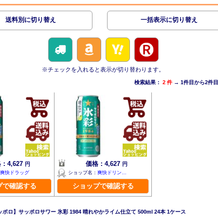
送料別に切り替え
一括表示に切り替え
※チェックを入れると表示が切り替わります。
検索結果：
2 件
→ 1件目から2件
：4,627
価格：4,627
円
円
爽快ドラッグ
ショップ名：
爽快ドリン…
プで確認する
ショップで確認する
ロ】サッポロサワー 氷彩 1984 晴れやかライム仕立て 500ml 24本 1ケース