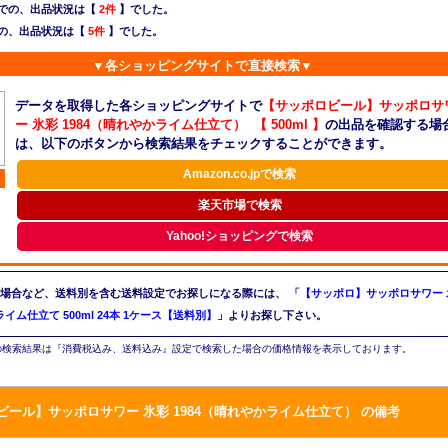
での、出品状況は【
2件
】でした。
の、出品状況は【
5件
】でした。
▼各ショッピングサイトで直接検索▼
データを取得した各ショッピングサイトで
【サッポロビール】サッポロサ
ー 氷彩 1984（晴れやかライム仕立て） 【 500ml 】
の出品を確認する場
は、以下のボタンから検索結果をチェックすることができます。
Amazon.co.jpで検索
楽天市場で検索
Yahoo!ショッピングで検索
場合など、送料別を含む送料設定でお探しになる際には、
「
【サッポロ】サッポロサワー 
ライム仕立て 500ml 24本 1ケース【送料別】
」よりお探し下さい。
検索結果は『消費税込み、送料込み』設定で検索した場合の価格情報を表示しております。
ビール】サッポロサワー 氷彩 1984（晴れやかライム仕立て） の備考