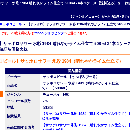
ロサワー 氷彩 1984 晴れやかライム仕立て 500ml 24本 1ケース【送料込み】
【ジャンルメニュー】
ビール
発泡酒・新ジャ
サッポロビール
>
【サッポロ】サッポロサワー 氷彩 1984 晴れやかライム仕立て 500ml 
です。 20歳未満の方は
Yahoo!ショッピング
へご退出下さい。
サッポロサワー 氷彩 1984 晴れやかライム仕立て 500ml 24本 1ケー
値打ち価格比較
ロビール】サッポロサワー 氷彩 1984（晴れやかライム仕立て）
商品情報
メーカー
サッポロビール 【さっぽろびーる】
サッポロサワー 氷彩 1984（晴れやかライム仕立
商品名
て） 【 500ml 】
ジャンル
チューハイ 【缶】
アルコール度数
7％
地域
全国区
【サッポロサワー 氷彩 1984（晴れやかライム仕立て）
検索結果
状況を確認
【サッポロサワー 氷彩 1984（晴れやかライム仕立て）
商品に関する備考
る備考を確認