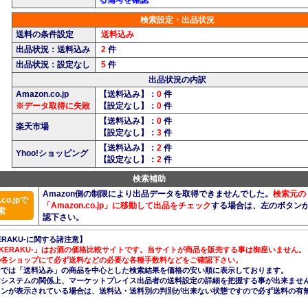
検索設定・出品状況
送料の条件設定
送料込み
出品状況：送料込み
2
件
出品状況：設定なし
5
件
出品状況の内訳
Amazon.co.jp
【送料込み】：
0
件
※データ取得に失敗
【設定なし】：
0
件
【送料込み】：
0
件
楽天市場
【設定なし】：
3
件
【送料込み】：
2
件
Yhoo!ショッピング
【設定なし】：
2
件
検索補助
Amazon側の制限により出品データを取得できませんでした。
検索元の
co.jpで
「Amazon.co.jp」に移動して出品をチェック
する場合は、左のボタン
索
認下さい。
ERAKU-に関する諸注意】
AKERAKU-」はお酒の価格比較サイトです。当サイトが商品を販売する事は御座いません。
の各ショップにて必ず送料などの必要な各種手数料などをご確認下さい。
ジでは「送料込み」の商品を中心とした検索結果を価格の安い順に表示しております。
nはシステムの関係上、マーケットプレイス出品者の送料設定の詳細を把握する事が出来ませ
コンが表示されている場合は、送料込・送料別の判別が出来ない状態ですので必ず送料の有