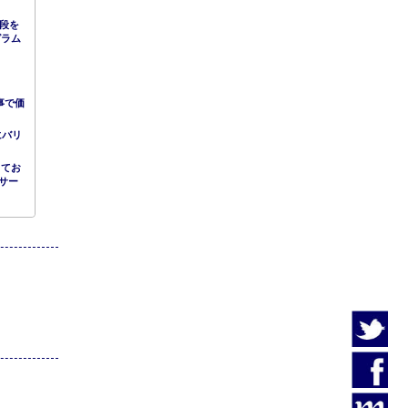
手段を
グラム
事で価
にバリ
してお
サー