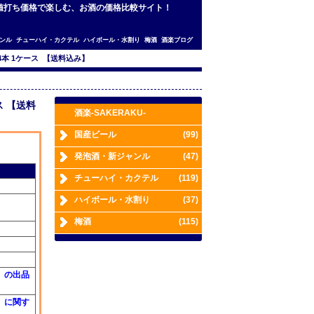
を、お値打ち価格で楽しむ、お酒の価格比較サイト！
ンル
チューハイ・カクテル
ハイボール・水割り
梅酒
酒楽ブログ
24本 1ケース 【送料込み】
ス 【送料
酒楽-SAKERAKU-
国産ビール
(99)
発泡酒・新ジャンル
(47)
チューハイ・カクテル
(119)
ハイボール・水割り
(37)
梅酒
(115)
】の出品
】に関す