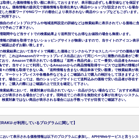
は取得した価格情報を安い順に表示しておりますが、表示順は必ずしも最安値などを保証
ません。価格情報の提供元で価格情報を取得出来ない商品やショップが設定されている場合
定した検索ワードやNGワードの都合により表示されない商品やショップなどもございます
ご利用下さい。
独自のポイントプログラムや地域送料設定の詳細などは検索結果に表示されている価格に
ので予めご了承下さい。
増期間中など当サイトでの検索結果より送料別でもお得なお値段の場合も御座います。
情報の詳細を取得できないショッピングサイトが御座いますので、当サイトのアイコン表
ご確認は必ずお願い致します。
nでの検索結果において当サイトで掲載した価格とリンクからアクセスしたページでの価格が
すが、これはAmazonのマーケットプレイス出品において同じページに複数の出品者がご希
ており、Amazonで表示されている価格は「送料＋商品代金」にて一番安い出品者をAmazo
為です。当サイトにて利用しているAmazonからの商品情報取得サービスでは送料の情報が
個々の情報も取得できない為、「送料情報を含まない商品単体で安い順番」で検索結果が表
す。マーケットプレイスや各種条件などをよくご確認の上で購入の検討をして頂きますよう
ます。場合によっては、他のショッピングサイトにて送料込みの価格で安い出品者が存在す
ます。ご購入の際にはご確認の上で注文を確定して下さい。
nの検索結果において、検索対象が出品されていない・出品が少ない場合などに「おすすめ商
などが表示される場合がございます。現時点でこの表示を無効化する事が出来ないシステム
、検索対象ではない商品が表示される場合にはお手数っですが目視でご確認下さい。
KERAKU-が利用しているプログラムに関して】
において表示される価格情報は以下のプログラムに参加し、APIやWebサービスと言うシス