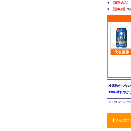
▼
【送料込み】
▼
【送料別】
で
代表画像
検索数が少ない
1984 晴れやか
※このページでの
【サッポロ