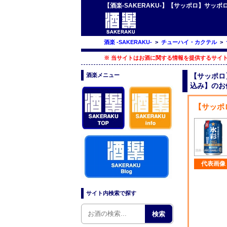
【酒楽-SAKERAKU-】【サッポロ】サッポ
酒楽 -SAKERAKU-
>
チューハイ・カクテル
>
※ 当サイトはお酒に関する情報を提供するサイト
酒楽メニュー
【サッポロ】
込み】のお
【サッポ
代表画像
サイト内検索で探す
検索