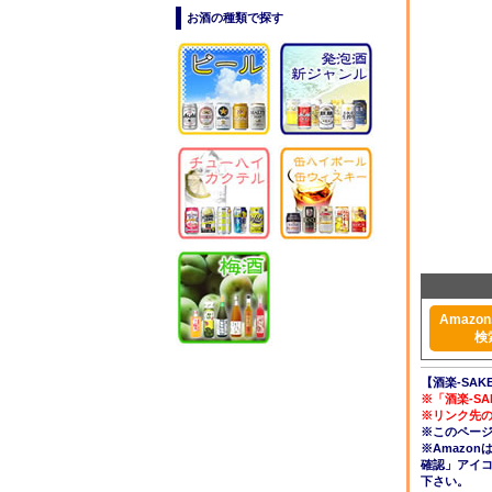
お酒の種類で探す
Amazon.
検
【酒楽-SAK
※「酒楽-S
※リンク先
※このペー
※Amazo
確認」アイ
下さい。