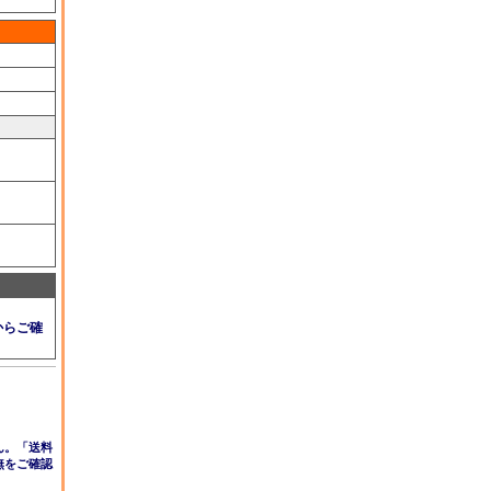
からご確
ん。「送料
無をご確認