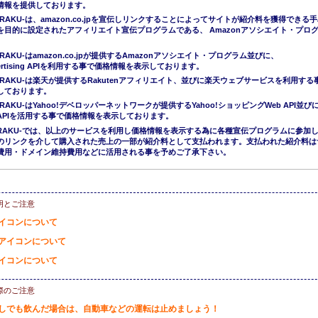
情報を提供しております。
ERAKU-は、amazon.co.jpを宣伝しリンクすることによってサイトが紹介料を獲得できる
を目的に設定されたアフィリエイト宣伝プログラムである、 Amazonアソシエイト・プロ
。
RAKU-はamazon.co.jpが提供するAmazonアソシエイト・プログラム並びに、
Advertising APIを利用する事で価格情報を表示しております。
ERAKU-は楽天が提供するRakutenアフィリエイト、並びに楽天ウェブサービスを利用する
しております。
ERAKU-はYahoo!デベロッパーネットワークが提供するYahoo!ショッピングWeb API並び
APIを活用する事で価格情報を表示しております。
KERAKU-では、以上のサービスを利用し価格情報を表示する為に各種宣伝プログラムに参加
のリンクを介して購入された売上の一部が紹介料として支払われます。支払われた紹介料は
費用・ドメイン維持費用などに活用される事を予めご了承下さい。
明とご注意
イコンについて
アイコンについて
イコンについて
際のご注意
しでも飲んだ場合は、自動車などの運転は止めましょう！