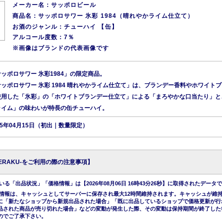
メーカー名：サッポロビール
商品名：サッポロサワー 氷彩 1984（晴れやかライム仕立て）
お酒のジャンル：チューハイ 【缶】
アルコール度数：7％
※画像はブランドの代表画像です
ッポロサワー 氷彩1984」の限定商品。
ッポロサワー 氷彩 1984 晴れやかライム仕立て」は、ブランデー香料やホワイト
使用した「氷彩」の「ホワイトブランデー仕立て」による「まろやかな口当たり」と
ライム」の味わいが特長の缶チューハイ。
25年04月15日（初出｜数量限定）
KERAKU-をご利用の際の注意事項】
る「出品状況」「価格情報」は【2026年08月06日 16時43分26秒】に取得されたデータ
情報は、キャッシュとしてサーバーに保存され最大12時間維持されます。キャッシュが維
に「新たなショップから新規出品された場合」「既に出品しているショップで価格更新が行
品された商品が売り切れた場合」などの変動が発生した際、その変動は保持期間が終了した
のでご了承下さい。