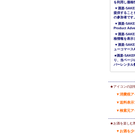
を利用し価格
▼酒楽-SAK
提供すること
の参加者です
▼酒楽-SAKE
Product 
▼酒楽-SAK
格情報を表示
▼酒楽-SAK
ューコマース
■酒楽-SA
り、当ページ
バーレンタル
★アイコンの説
▼消費税ア
▼送料表示
▼検索元ア
★お酒を楽しむ
▼お酒を少