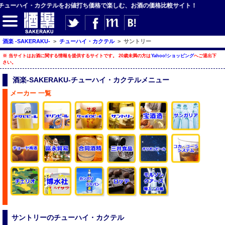
缶チューハイ・カクテルをお値打ち価格で楽しむ、お酒の価格比較サイト！
【サイト内検索】
酒楽 -SAKERAKU-
>
チューハイ・カクテル
>
サントリー
※ 当サイトはお酒に関する情報を提供するサイトです。 20歳未満の方は
Yahoo!ショッピング
へご退出下
検索
さい。
酒楽-SAKERAKU-チューハイ・カクテルメニュー
【ジャンルメニュー】
メーカー 一覧
ビール
発泡酒・新ジャンル
チューハイ・カクテル
ハイボール・水割り
梅酒
酒楽ブログ
サントリーのチューハイ・カクテル