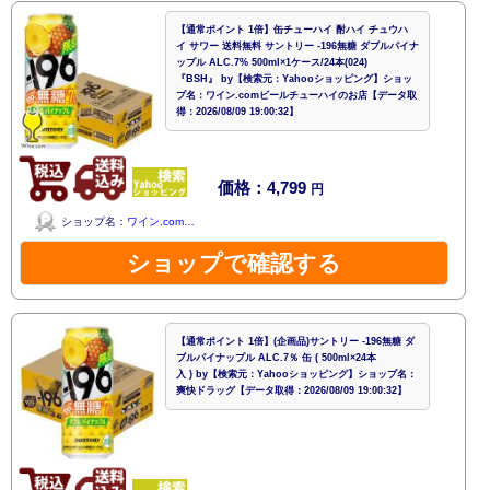
【通常ポイント 1倍】缶チューハイ 酎ハイ チュウハ
イ サワー 送料無料 サントリー -196無糖 ダブルパイナ
ップル ALC.7% 500ml×1ケース/24本(024)
『BSH』 by【検索元：Yahooショッピング】ショッ
プ名：ワイン.comビールチューハイのお店【データ取
得：2026/08/09 19:00:32】
価格：4,799
円
ショップ名：
ワイン.com…
ショップで確認する
【通常ポイント 1倍】(企画品)サントリー -196無糖 ダ
ブルパイナップル ALC.7％ 缶 ( 500ml×24本
入 ) by【検索元：Yahooショッピング】ショップ名：
爽快ドラッグ【データ取得：2026/08/09 19:00:32】