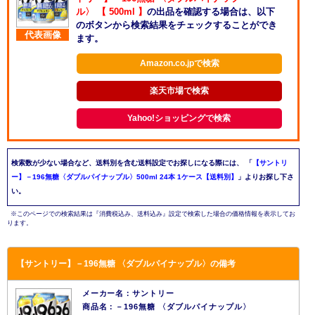
ル〉 【 500ml 】
の出品を確認する場合は、以下
のボタンから検索結果をチェックすることができ
代表画像
ます。
Amazon.co.jpで検索
楽天市場で検索
Yahoo!ショッピングで検索
検索数が少ない場合など、送料別を含む送料設定でお探しになる際には、
「
【サントリ
ー】－196無糖〈ダブルパイナップル〉500ml 24本 1ケース【送料別】
」よりお探し下さ
い。
※このページでの検索結果は『消費税込み、送料込み』設定で検索した場合の価格情報を表示してお
ります。
【サントリー】－196無糖 〈ダブルパイナップル〉の備考
メーカー名：サントリー
商品名：－196無糖 〈ダブルパイナップル〉