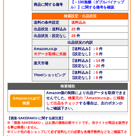
【－196無糖〈ダブルパイナップ
商品に関する備考
酒楽ブログ
ル〉】に関する備考を確認
検索設定・出品状況
送料の条件設定
送料込み
出品状況：送料込み
20
件
出品状況：設定なし
28
件
出品状況の内訳
Amazon.co.jp
【送料込み】：
0
件
※データ取得に失敗
【設定なし】：
0
件
【送料込み】：
14
件
楽天市場
【設定なし】：
20
件
【送料込み】：
6
件
Yhoo!ショッピング
【設定なし】：
8
件
検索補助
Amazon側の制限により出品データを取得できま
せんでした。
検索元の「Amazon.co.jp」に移動
Amazon.co.jpで
検索
して出品をチェック
する場合は、左のボタンか
らご確認下さい。
【酒楽-SAKERAKU-に関する諸注意】
※「酒楽-SAKERAKU-」はお酒の価格比較サイトです。当サイトが商品を販売す
る事は御座いません。
※リンク先の各ショップにて必ず送料などの必要な各種手数料などをご確認下さ