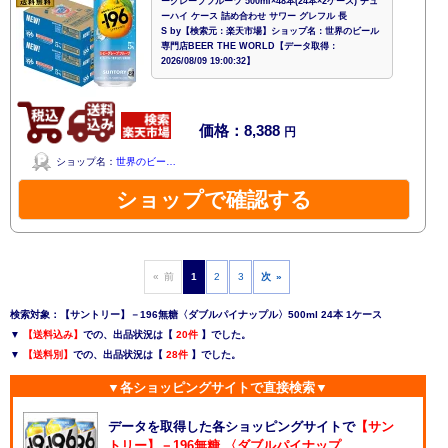
ーグレープフルーツ 500ml×48本(24本×2ケース) チュ
ーハイ ケース 詰め合わせ サワー グレフル 長
S by【検索元：楽天市場】ショップ名：世界のビール
専門店BEER THE WORLD【データ取得：
2026/08/09 19:00:32】
価格：8,388
円
ショップ名：
世界のビー…
ショップで確認する
« 前
1
2
3
次 »
検索対象：【サントリー】－196無糖〈ダブルパイナップル〉500ml 24本 1ケース
▼
【送料込み】
での、出品状況は【
20件
】でした。
▼
【送料別】
での、出品状況は【
28件
】でした。
▼各ショッピングサイトで直接検索▼
データを取得した各ショッピングサイトで
【サン
トリー】－196無糖 〈ダブルパイナップ