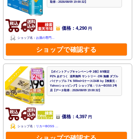
取得：2026/08/09 19:00:32】
価格：4,290
円
ショップ名：
お酒の専門…
ショップで確認する
ポイントアップ
【ポイントアップキャンペーン中 2倍】8/9限定
P2% あすつく 送料無料 サントリー -196 無糖 ダブル
パイナップル 7％ 500ml×1ケース/24本 by【検索元：
Yahooショッピング】ショップ名：リカーBOSS 2号
店【データ取得：2026/08/09 19:00:32】
価格：4,397
円
ショップ名：
リカーBOSS …
ショップで確認する