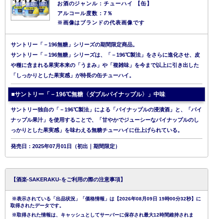
お酒のジャンル：チューハイ 【缶】
アルコール度数：7％
※画像はブランドの代表画像です
サントリー「－196無糖」シリーズの期間限定商品。
サントリー「－196無糖」シリーズは、「－196℃製法」をさらに進化させ、皮
や種に含まれる果実本来の「うまみ」や「複雑味」を今まで以上に引き出した
「しっかりとした果実感」が特長の缶チューハイ。
■サントリー「－196℃無糖〈ダブルパイナップル〉」中味
サントリー独自の「－196℃製法」による「パイナップルの浸漬酒」と、「パイ
ナップル果汁」を使用することで、「甘やかでジューシーなパイナップルのし
っかりとした果実感」を味わえる無糖チューハイに仕上げられている。
発売日：2025年07月01日（初出｜期間限定）
【酒楽-SAKERAKU-をご利用の際の注意事項】
※表示されている「出品状況」「価格情報」は【2026年08月09日 19時00分32秒】に
取得されたデータです。
※取得された情報は、キャッシュとしてサーバーに保存され最大12時間維持されま