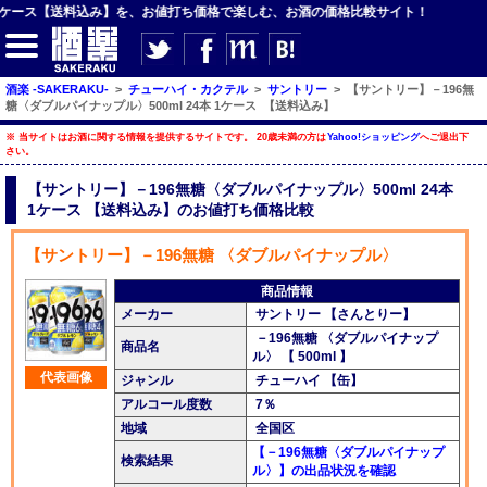
ス【送料込み】を、お値打ち価格で楽しむ、お酒の価格比較サイト！
酒楽 -SAKERAKU-
>
チューハイ・カクテル
>
サントリー
>
【サントリー】－196無
糖〈ダブルパイナップル〉500ml 24本 1ケース 【送料込み】
※ 当サイトはお酒に関する情報を提供するサイトです。 20歳未満の方は
Yahoo!ショッピング
へご退出下
さい。
【サイト内検索】
【サントリー】－196無糖〈ダブルパイナップル〉500ml 24本
検索
1ケース 【送料込み】のお値打ち価格比較
【サントリー】－196無糖 〈ダブルパイナップル〉
【ジャンルメニュー】
商品情報
メーカー
サントリー 【さんとりー】
ビール
－196無糖 〈ダブルパイナップ
商品名
発泡酒・新ジャンル
ル〉 【 500ml 】
代表画像
ジャンル
チューハイ 【缶】
チューハイ・カクテル
アルコール度数
7％
地域
全国区
ハイボール・水割り
【－196無糖〈ダブルパイナップ
検索結果
梅酒
ル〉】の出品状況を確認