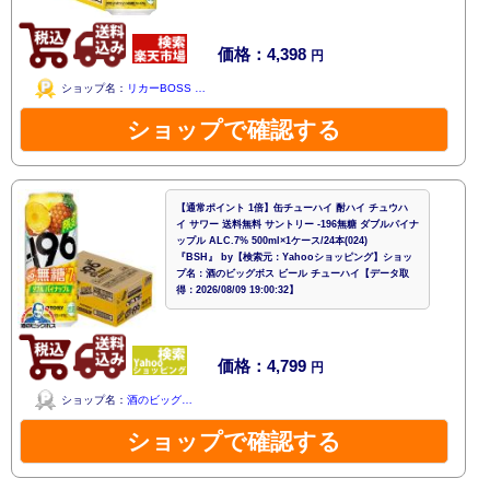
価格：4,398
円
ショップ名：
リカーBOSS …
ショップで確認する
【通常ポイント 1倍】缶チューハイ 酎ハイ チュウハ
イ サワー 送料無料 サントリー -196無糖 ダブルパイナ
ップル ALC.7% 500ml×1ケース/24本(024)
『BSH』 by【検索元：Yahooショッピング】ショッ
プ名：酒のビッグボス ビール チューハイ【データ取
得：2026/08/09 19:00:32】
価格：4,799
円
ショップ名：
酒のビッグ…
ショップで確認する