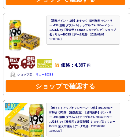
【通常ポイント 1倍】あすつく 送料無料 サントリ
ー -196 無糖 ダブルパイナップル 7％ 500ml×1ケー
ス/24本 by【検索元：Yahooショッピング】ショップ
名：リカーBOSS【データ取得：2026/08/09
19:00:32】
価格：4,397
円
ショップ名：
リカーBOSS
ショップで確認する
ポイントアップ
【ポイントアップキャンペーン中 2倍】8/4 20:00〜
8/10までP2倍 【最強配送】【送料無料】サントリ
ー -196 無糖 ダブルパイナップル7％ 500ml×1ケー
ス/24本 by【検索元：楽天市場】ショップ名：リカー
BOSS 楽天市場店【データ取得：2026/08/09
19:00:32】