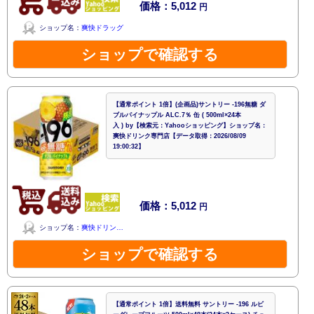
価格：5,012
円
ショップ名：
爽快ドラッグ
ショップで確認する
【通常ポイント 1倍】(企画品)サントリー -196無糖 ダ
ブルパイナップル ALC.7％ 缶 ( 500ml×24本
入 ) by【検索元：Yahooショッピング】ショップ名：
爽快ドリンク専門店【データ取得：2026/08/09
19:00:32】
価格：5,012
円
ショップ名：
爽快ドリン…
ショップで確認する
【通常ポイント 1倍】送料無料 サントリー -196 ルビ