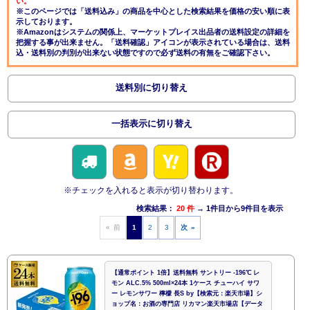
い。
※このページでは「送料込み」の商品を中心とした検索結果を価格の安い順に表
示しております。
※Amazonはシステムの関係上、マーケットプレイス出品者の送料設定の詳細を
把握する事が出来ません。「送料確認」アイコンが表示されている場合は、送料
込・送料別の判別が出来ない状態ですので必ず送料の有無をご確認下さい。
送料別に切り替え
一括表示に切り替え
※チェックを入れると表示が切り替わります。
検索結果：
20 件
→ 1件目から9件目を表示
« 前
1
2
3
次 »
【通常ポイント 1倍】送料無料 サントリー -196℃ レ
モン ALC.5% 500ml×24本 1ケース チューハイ サワ
ー レモンサワー 檸檬 長S by【検索元：楽天市場】シ
ョップ名：お酒の専門店 リカマン楽天市場店【データ