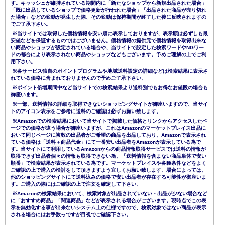
す。キャッシュが維持されている期間内に「新たなショップから新規出品された場合」
「既に出品しているショップで価格更新が行われた場合」「出品された商品が売り切れ
た場合」などの変動が発生した際、その変動は保持期間が終了した後に反映されますの
でご了承下さい。
※当サイトでは取得した価格情報を安い順に表示しておりますが、表示順は必ずしも最
安値などを保証するものではございません。価格情報の提供元で価格情報を取得出来な
い商品やショップが設定されている場合や、当サイトで設定した検索ワードやNGワー
ドの都合により表示されない商品やショップなどもございます。予めご理解の上でご利
用下さい。
※各サービス独自のポイントプログラムや地域送料設定の詳細などは検索結果に表示さ
れている価格に含まれておりませんので予めご了承下さい。
※ポイント倍増期間中など当サイトでの検索結果より送料別でもお得なお値段の場合も
御座います。
※一部、送料情報の詳細を取得できないショッピングサイトが御座いますので、当サイ
トのアイコン表示をご参考に送料のご確認は必ずお願い致します。
※Amazonでの検索結果において当サイトで掲載した価格とリンクからアクセスしたペ
ージでの価格が違う場合が御座いますが、これはAmazonのマーケットプレイス出品に
おいて同じページに複数の出品者がご希望の商品を出品しており、Amazonで表示され
ている価格は「送料＋商品代金」にて一番安い出品者をAmazonが表示している為で
す。当サイトにて利用しているAmazonからの商品情報取得サービスでは送料の情報が
取得できず出品者個々の情報も取得できない為、「送料情報を含まない商品単体で安い
順番」で検索結果が表示されている為です。マーケットプレイスや各種条件などをよく
ご確認の上で購入の検討をして頂きますよう宜しくお願い致します。場合によっては、
他のショッピングサイトにて送料込みの価格で安い出品者が存在する可能性が御座いま
す。ご購入の際にはご確認の上で注文を確定して下さい。
※Amazonの検索結果において、検索対象が出品されていない・出品が少ない場合など
に「おすすめ商品」「関連商品」などが表示される場合がございます。現時点でこの表
示を無効化する事が出来ないシステム上の仕様ですので、検索対象ではない商品が表示
される場合にはお手数っですが目視でご確認下さい。