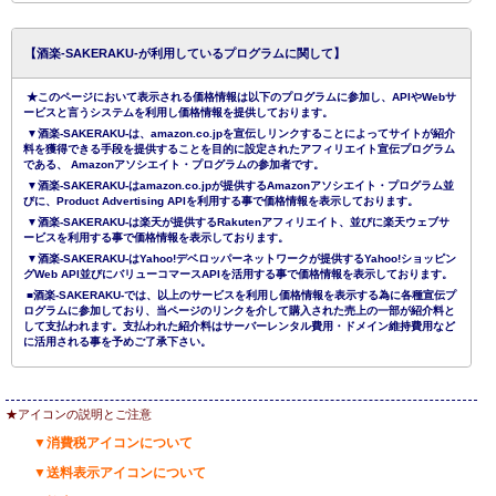
【酒楽-SAKERAKU-が利用しているプログラムに関して】
★このページにおいて表示される価格情報は以下のプログラムに参加し、APIやWebサ
ービスと言うシステムを利用し価格情報を提供しております。
▼酒楽-SAKERAKU-は、amazon.co.jpを宣伝しリンクすることによってサイトが紹介
料を獲得できる手段を提供することを目的に設定されたアフィリエイト宣伝プログラム
である、 Amazonアソシエイト・プログラムの参加者です。
▼酒楽-SAKERAKU-はamazon.co.jpが提供するAmazonアソシエイト・プログラム並
びに、Product Advertising APIを利用する事で価格情報を表示しております。
▼酒楽-SAKERAKU-は楽天が提供するRakutenアフィリエイト、並びに楽天ウェブサ
ービスを利用する事で価格情報を表示しております。
▼酒楽-SAKERAKU-はYahoo!デベロッパーネットワークが提供するYahoo!ショッピン
グWeb API並びにバリューコマースAPIを活用する事で価格情報を表示しております。
■酒楽-SAKERAKU-では、以上のサービスを利用し価格情報を表示する為に各種宣伝プ
ログラムに参加しており、当ページのリンクを介して購入された売上の一部が紹介料と
して支払われます。支払われた紹介料はサーバーレンタル費用・ドメイン維持費用など
に活用される事を予めご了承下さい。
★アイコンの説明とご注意
▼消費税アイコンについて
▼送料表示アイコンについて