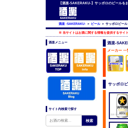
【酒楽-SAKERAKU-】サッポロのビー
酒楽 -SAKERAKU-
>
ビール
>
サッポロビール
※ 当サイトはお酒に関する情報を提供するサイト
酒楽メニュー
酒楽-SAK
メーカー 一
サッポロビ
サイト内検索で探す
検索