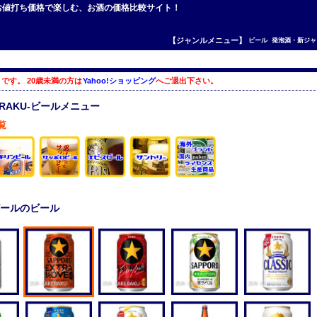
ルをお値打ち価格で楽しむ、お酒の価格比較サイト！
【ジャンルメニュー】
ビール
発泡酒・新ジャ
です。 20歳未満の方は
Yahoo!ショッピング
へご退出下さい。
ERAKU-ビールメニュー
覧
ールのビール