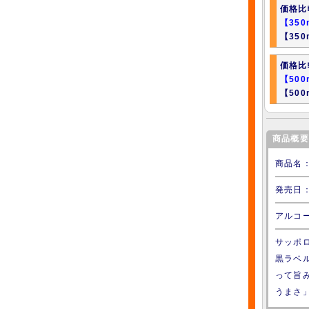
価格比
【35
【350
価格比
【50
【500
商品概要
商品名
発売日：
アルコー
サッポ
黒ラベ
って旨
うまさ