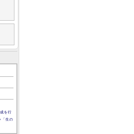
成を行
い「生の
。