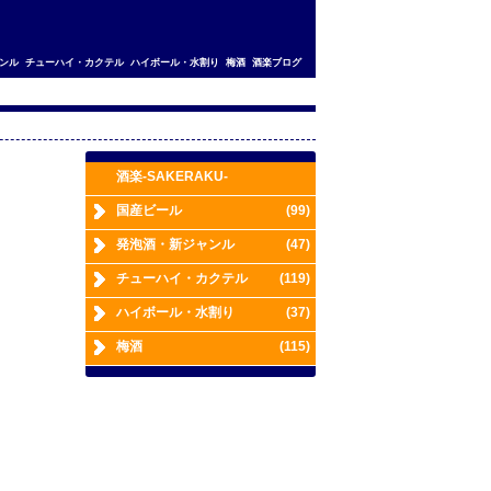
ンル
チューハイ・カクテル
ハイボール・水割り
梅酒
酒楽ブログ
酒楽-SAKERAKU-
国産ビール
(99)
発泡酒・新ジャンル
(47)
チューハイ・カクテル
(119)
ハイボール・水割り
(37)
梅酒
(115)