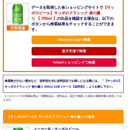
データを取得した各ショッピングサイトで
【サッ
ポロビール】サッポロクラシック 春の薫
り 【 350ml 】
の出品を確認する場合は、以下の
ボタンから検索結果をチェックすることができま
代表画像
す。
Amazon.co.jpで検索
楽天市場で検索
Yahoo!ショッピングで検索
検索数が少ない場合など、送料別を含む送料設定でお探しになる際には、
「
【サッポロ】
サッポロクラシック 春の薫り 350ml 24本 1ケース【送料別】
」よりお探し下さい。
※このページでの検索結果は『消費税込み、送料込み』設定で検索した場合の価格情報を表示してお
ります。
【サッポロビール】サッポロクラシック 春の薫りの備考
メーカー名：サッポロビール