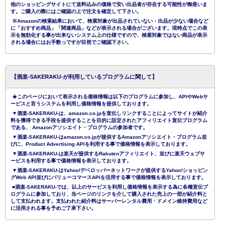
他のショッピングサイトにて送料込みの価格で安い出品者が存在する可能性が御座いま
す。ご購入の際にはご確認の上で注文を確定して下さい。
※Amazonの検索結果において、検索対象が出品されていない・出品が少ない場合など
に「おすすめ商品」「関連商品」などが表示される場合がございます。現時点でこの表
示を無効化する事が出来ないシステム上の仕様ですので、検索対象ではない商品が表示
される場合にはお手数っですが目視でご確認下さい。
【酒楽-SAKERAKU-が利用しているプログラムに関して】
★このページにおいて表示される価格情報は以下のプログラムに参加し、APIやWebサ
ービスと言うシステムを利用し価格情報を提供しております。
▼酒楽-SAKERAKU-は、amazon.co.jpを宣伝しリンクすることによってサイトが紹介
料を獲得できる手段を提供することを目的に設定されたアフィリエイト宣伝プログラム
である、 Amazonアソシエイト・プログラムの参加者です。
▼酒楽-SAKERAKU-はamazon.co.jpが提供するAmazonアソシエイト・プログラム並
びに、Product Advertising APIを利用する事で価格情報を表示しております。
▼酒楽-SAKERAKU-は楽天が提供するRakutenアフィリエイト、並びに楽天ウェブサ
ービスを利用する事で価格情報を表示しております。
▼酒楽-SAKERAKU-はYahoo!デベロッパーネットワークが提供するYahoo!ショッピン
グWeb API並びにバリューコマースAPIを活用する事で価格情報を表示しております。
■酒楽-SAKERAKU-では、以上のサービスを利用し価格情報を表示する為に各種宣伝プ
ログラムに参加しており、当ページのリンクを介して購入された売上の一部が紹介料と
して支払われます。支払われた紹介料はサーバーレンタル費用・ドメイン維持費用など
に活用される事を予めご了承下さい。