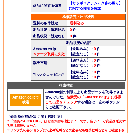
【サッポロクラシック春の薫り】
商品に関する備考
に関する備考を確認
検索設定・出品状況
送料の条件設定
送料込み
出品状況：送料込み
0
件
出品状況：設定なし
0
件
出品状況の内訳
Amazon.co.jp
【送料込み】：
0
件
※データ取得に失敗
【設定なし】：
0
件
【送料込み】：
0
件
楽天市場
【設定なし】：
0
件
【送料込み】：
0
件
Yhoo!ショッピング
【設定なし】：
0
件
検索補助
Amazon側の制限により出品データを取得できま
せんでした。
検索元の「Amazon.co.jp」に移動
Amazon.co.jpで
検索
して出品をチェック
する場合は、左のボタンか
らご確認下さい。
【酒楽-SAKERAKU-に関する諸注意】
※「酒楽-SAKERAKU-」はお酒の価格比較サイトです。当サイトが商品を販売す
る事は御座いません。
※リンク先の各ショップにて必ず送料などの必要な各種手数料などをご確認下さ