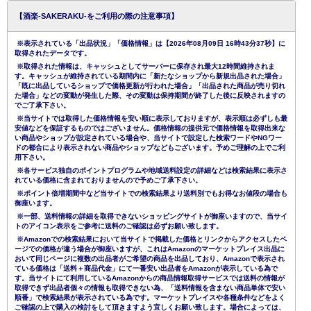
【酒楽-SAKERAKU-をご利用の際の注意事項】
※表示されている「出品状況」「価格情報」は【2026年08月09日 16時43分37秒】に
取得されたデータです。
※取得された情報は、キャッシュとしてサーバーに保存され最大12時間維持されま
す。キャッシュが維持されている期間内に「新たなショップから新規出品された場合」
「既に出品しているショップで価格更新が行われた場合」「出品された商品が売り切れ
た場合」などの変動が発生した際、その変動は保持期間が終了した後に反映されますの
でご了承下さい。
※当サイトでは取得した価格情報を安い順に表示しておりますが、表示順は必ずしも最
安値などを保証するものではございません。価格情報の提供元で価格情報を取得出来な
い商品やショップが設定されている場合や、当サイトで設定した検索ワードやNGワー
ドの都合により表示されない商品やショップなどもございます。予めご理解の上でご利
用下さい。
※各サービス独自のポイントプログラムや地域送料設定の詳細などは検索結果に表示さ
れている価格に含まれておりませんので予めご了承下さい。
※ポイント倍増期間中など当サイトでの検索結果より送料別でもお得なお値段の場合も
御座います。
※一部、送料情報の詳細を取得できないショッピングサイトが御座いますので、当サイ
トのアイコン表示をご参考に送料のご確認は必ずお願い致します。
※Amazonでの検索結果において当サイトで掲載した価格とリンクからアクセスしたペ
ージでの価格が違う場合が御座いますが、これはAmazonのマーケットプレイス出品に
おいて同じページに複数の出品者がご希望の商品を出品しており、Amazonで表示され
ている価格は「送料＋商品代金」にて一番安い出品者をAmazonが表示している為で
す。当サイトにて利用しているAmazonからの商品情報取得サービスでは送料の情報が
取得できず出品者個々の情報も取得できない為、「送料情報を含まない商品単体で安い
順番」で検索結果が表示されている為です。マーケットプレイスや各種条件などをよく
ご確認の上で購入の検討をして頂きますよう宜しくお願い致します。場合によっては、