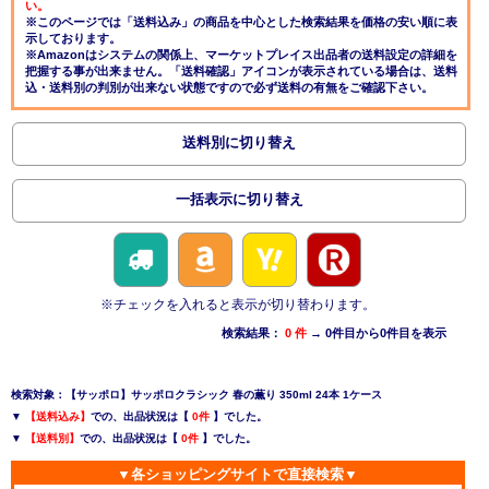
い。
※このページでは「送料込み」の商品を中心とした検索結果を価格の安い順に表
示しております。
※Amazonはシステムの関係上、マーケットプレイス出品者の送料設定の詳細を
把握する事が出来ません。「送料確認」アイコンが表示されている場合は、送料
込・送料別の判別が出来ない状態ですので必ず送料の有無をご確認下さい。
送料別に切り替え
一括表示に切り替え
※チェックを入れると表示が切り替わります。
検索結果：
0 件
→ 0件目から0件目を表示
検索対象：【サッポロ】サッポロクラシック 春の薫り 350ml 24本 1ケース
▼
【送料込み】
での、出品状況は【
0件
】でした。
▼
【送料別】
での、出品状況は【
0件
】でした。
▼各ショッピングサイトで直接検索▼