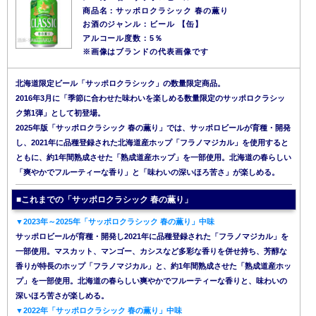
商品名：サッポロクラシック 春の薫り
お酒のジャンル：ビール 【缶】
アルコール度数：5％
※画像はブランドの代表画像です
北海道限定ビール「サッポロクラシック」の数量限定商品。
2016年3月に「季節に合わせた味わいを楽しめる数量限定のサッポロクラシッ
ク第1弾」として初登場。
2025年版「サッポロクラシック 春の薫り」では、サッポロビールが育種・開発
し、2021年に品種登録された北海道産ホップ「フラノマジカル」を使用すると
ともに、約1年間熟成させた「熟成道産ホップ」を一部使用。北海道の春らしい
「爽やかでフルーティーな香り」と「味わいの深いほろ苦さ」が楽しめる。
■これまでの「サッポロクラシック 春の薫り」
▼2023年～2025年「サッポロクラシック 春の薫り」中味
サッポロビールが育種・開発し2021年に品種登録された「フラノマジカル」を
一部使用。マスカット、マンゴー、カシスなど多彩な香りを併せ持ち、芳醇な
香りが特長のホップ「フラノマジカル」と、約1年間熟成させた「熟成道産ホッ
プ」を一部使用。北海道の春らしい爽やかでフルーティーな香りと、味わいの
深いほろ苦さが楽しめる。
▼2022年「サッポロクラシック 春の薫り」中味