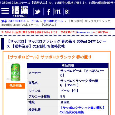
0ml 24本 1ケース【送料込み】を、お値打ち価格で楽しむ、お酒の価格比較サイト！
酒楽 -SAKERAKU-
>
ビール
>
サッポロビール
>
【サッポロ】サッポロクラシック
春の薫り 350ml 24本 1ケース 【送料込み】
【サイト内検索】
※ 当サイトはお酒に関する情報を提供するサイトです。 20歳未満の方は
Amazon.co.jp
へご退出下さい。
検索
【サッポロ】サッポロクラシック 春の薫り 350ml 24本 1ケー
ス 【送料込み】のお値打ち価格比較
【ジャンルメニュー】
【サッポロビール】サッポロクラシック 春の薫り
商品情報
ビール
サッポロビール 【さっぽろびー
メーカー
る】
発泡酒・新ジャンル
サッポロクラシック 春の薫
商品名
チューハイ・カクテル
り 【 350ml 】
代表画像
ジャンル
ビール 【缶】
ハイボール・水割り
アルコール度数
5％
地域
全国区
梅酒
【サッポロクラシック春の薫り】
検索結果
酒楽ブログ
の出品状況を確認