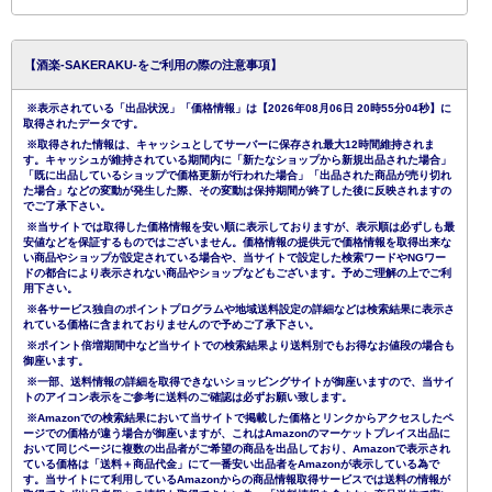
【酒楽-SAKERAKU-をご利用の際の注意事項】
※表示されている「出品状況」「価格情報」は【2026年08月06日 20時55分04秒】に
取得されたデータです。
※取得された情報は、キャッシュとしてサーバーに保存され最大12時間維持されま
す。キャッシュが維持されている期間内に「新たなショップから新規出品された場合」
「既に出品しているショップで価格更新が行われた場合」「出品された商品が売り切れ
た場合」などの変動が発生した際、その変動は保持期間が終了した後に反映されますの
でご了承下さい。
※当サイトでは取得した価格情報を安い順に表示しておりますが、表示順は必ずしも最
安値などを保証するものではございません。価格情報の提供元で価格情報を取得出来な
い商品やショップが設定されている場合や、当サイトで設定した検索ワードやNGワー
ドの都合により表示されない商品やショップなどもございます。予めご理解の上でご利
用下さい。
※各サービス独自のポイントプログラムや地域送料設定の詳細などは検索結果に表示さ
れている価格に含まれておりませんので予めご了承下さい。
※ポイント倍増期間中など当サイトでの検索結果より送料別でもお得なお値段の場合も
御座います。
※一部、送料情報の詳細を取得できないショッピングサイトが御座いますので、当サイ
トのアイコン表示をご参考に送料のご確認は必ずお願い致します。
※Amazonでの検索結果において当サイトで掲載した価格とリンクからアクセスしたペ
ージでの価格が違う場合が御座いますが、これはAmazonのマーケットプレイス出品に
おいて同じページに複数の出品者がご希望の商品を出品しており、Amazonで表示され
ている価格は「送料＋商品代金」にて一番安い出品者をAmazonが表示している為で
す。当サイトにて利用しているAmazonからの商品情報取得サービスでは送料の情報が