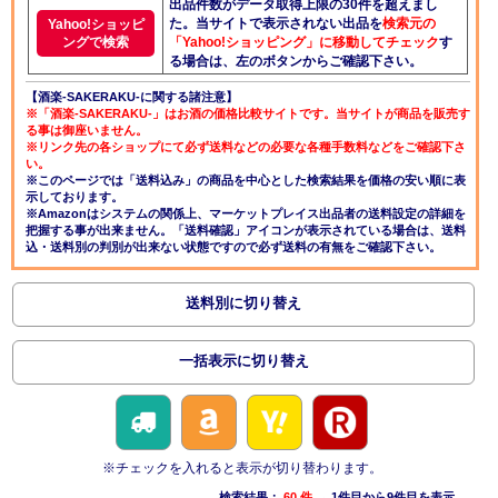
出品件数がデータ取得上限の30件を超えまし
た。当サイトで表示されない出品を
検索元の
Yahoo!ショッピ
ングで検索
「Yahoo!ショッピング」に移動してチェック
す
る場合は、左のボタンからご確認下さい。
【酒楽-SAKERAKU-に関する諸注意】
※「酒楽-SAKERAKU-」はお酒の価格比較サイトです。当サイトが商品を販売す
る事は御座いません。
※リンク先の各ショップにて必ず送料などの必要な各種手数料などをご確認下さ
い。
※このページでは「送料込み」の商品を中心とした検索結果を価格の安い順に表
示しております。
※Amazonはシステムの関係上、マーケットプレイス出品者の送料設定の詳細を
把握する事が出来ません。「送料確認」アイコンが表示されている場合は、送料
込・送料別の判別が出来ない状態ですので必ず送料の有無をご確認下さい。
送料別に切り替え
一括表示に切り替え
※チェックを入れると表示が切り替わります。
検索結果：
60 件
→ 1件目から9件目を表示