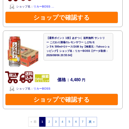
ショップ名：
リカーBOSS …
ショップで確認する
【通常ポイント 1倍】あすつく 送料無料 サントリ
ー こだわり酒場のレモンサワー しびれモ
ン 5％ 500ml×1ケース/24本 by【検索元：Yahooショ
ッピング】ショップ名：リカーBOSS【データ取得：
2026/08/06 20:55:04】
価格：4,480
円
ショップ名：
リカーBOSS
ショップで確認する
« 前
1
2
3
4
5
6
7
次 »