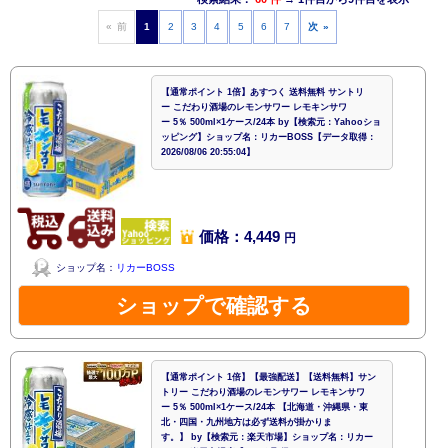
« 前
1
2
3
4
5
6
7
次 »
【通常ポイント 1倍】あすつく 送料無料 サントリ
ー こだわり酒場のレモンサワー レモキンサワ
ー 5％ 500ml×1ケース/24本 by【検索元：Yahooショ
ッピング】ショップ名：リカーBOSS【データ取得：
2026/08/06 20:55:04】
価格：4,449
円
ショップ名：
リカーBOSS
ショップで確認する
【通常ポイント 1倍】【最強配送】【送料無料】サン
トリー こだわり酒場のレモンサワー レモキンサワ
ー 5％ 500ml×1ケース/24本 【北海道・沖縄県・東
北・四国・九州地方は必ず送料が掛かりま
す。】 by【検索元：楽天市場】ショップ名：リカー