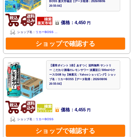
BOSS 楽天市場店【データ取得：2026/08/06
20:55:04】
価格：4,450
円
ショップ名：
リカーBOSS …
ショップで確認する
【通常ポイント 1倍】あすつく 送料無料 サントリ
ー こだわり酒場のレモンサワー 淡麗旨口 500ml×1ケ
ース/24本 by【検索元：Yahooショッピング】ショッ
プ名：リカーBOSS【データ取得：2026/08/06
20:55:04】
価格：4,455
円
ショップ名：
リカーBOSS
ショップで確認する