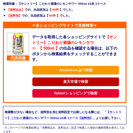
検索対象：【サントリー】こだわり酒場のレモンサワー 500ml 24本 1ケース
▼
【送料込み】
での、出品状況は【
60件
】でした。
▼
【送料別】
での、出品状況は【
60件
】でした。
▼各ショッピングサイトで直接検索▼
データを取得した各ショッピングサイトで
【サン
トリー】こだわり酒場のレモンサワ
ー 【 500ml 】
の出品を確認する場合は、以下の
ボタンから検索結果をチェックすることができま
代表画像
す。
Amazon.co.jpで検索
楽天市場で検索
Yahoo!ショッピングで検索
検索数が少ない場合など、送料別を含む送料設定でお探しになる際には、
「
【サントリ
ー】こだわり酒場のレモンサワー 500ml 24本 1ケース【送料別】
」よりお探し下さい。
※このページでの検索結果は『消費税込み、送料込み』設定で検索した場合の価格情報を表示してお
ります。