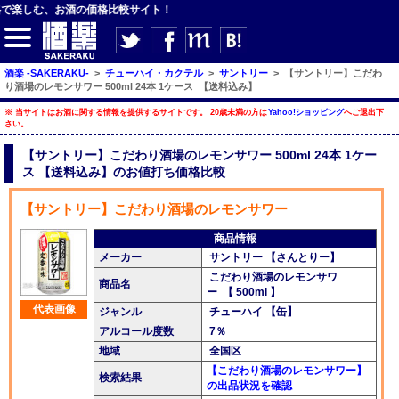
お酒の価格比較サイト！
酒楽 -SAKERAKU-
>
チューハイ・カクテル
>
サントリー
>
【サントリー】こだわ
り酒場のレモンサワー 500ml 24本 1ケース 【送料込み】
※ 当サイトはお酒に関する情報を提供するサイトです。 20歳未満の方は
Yahoo!ショッピング
へご退出下
さい。
【サイト内検索】
【サントリー】こだわり酒場のレモンサワー 500ml 24本 1ケー
ス 【送料込み】のお値打ち価格比較
検索
【サントリー】こだわり酒場のレモンサワー
【ジャンルメニュー】
商品情報
メーカー
サントリー 【さんとりー】
ビール
こだわり酒場のレモンサワ
商品名
ー 【 500ml 】
発泡酒・新ジャンル
代表画像
ジャンル
チューハイ 【缶】
チューハイ・カクテル
アルコール度数
7％
地域
全国区
ハイボール・水割り
【こだわり酒場のレモンサワー】
検索結果
の出品状況を確認
梅酒