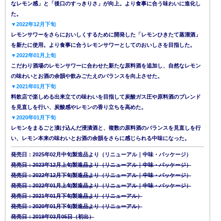
なレモン感」と「後口のすっきりさ」が向上。より食事に合う味わいに進化し
た。
▼2022年12月下旬
レモンサワーをさらにおいしくするために開発した「レモンひきたて蒸溜酒」
を新たに使用。より食事に合うレモンサワーとしてのおいしさを目指した。
▼2022年01月上旬
こだわり酒場のレモンサワーに合わせた新たな原料酒を追加し、自然なレモン
の味わいとお酒の余韻や飲みごたえのバランスを向上させた。
▼2021年01月下旬
料飲店で楽しめる出来立ての味わいを目指して炭酸ガス圧や原料酒のブレンド
を見直しを行い、炭酸感やレモンの香り立ちを高めた。
▼2020年01月下旬
レモンをまるごと漬け込んだ浸漬酒と、複数の原料酒のバランスを見直しを行
い、レモン本来の味わいとお酒の余韻をさらに感じられる中味になった。
発売日：2025年02月中旬製造品より（リニューアル｜中味・パッケージ）
発売日：2023年12月上旬製造品より（リニューアル｜中味・パッケージ）
発売日：2022年12月下旬製造品より（リニューアル｜中味・パッケージ）
発売日：2022年01月上旬製造品より（リニューアル｜中味・パッケージ）
発売日：2021年01月下旬製造品より（リニューアル）
発売日：2020年01月下旬製造品より（リニューアル）
発売日：2019年03月05日（初出）