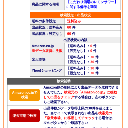
【こだわり酒場のレモンサワー】
商品に関する備考
に関する備考を確認
酒楽ブログ
検索設定・出品状況
送料の条件設定
送料込み
出品状況：送料込み
60
件
出品状況：設定なし
60
件
出品状況の内訳
Amazon.co.jp
【送料込み】：
0
件
※データ取得に失敗
【設定なし】：
0
件
【送料込み】：
30
件
楽天市場
【設定なし】：
30
件
【送料込み】：
30
件
Yhoo!ショッピング
【設定なし】：
30
件
検索補助
Amazon側の制限により出品データを取得できま
せんでした。
検索元の「Amazon.co.jp」に移動
Amazon.co.jpで
検索
して出品をチェック
する場合は、左のボタンか
らご確認下さい。
出品件数がデータ取得上限の30件を超えまし
た。当サイトで表示されない出品を
検索元の
楽天市場で検索
「楽天市場」に移動してチェック
する場合は、
左のボタンからご確認下さい