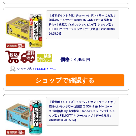
【通常ポイント 1倍】チューハイ サントリー こだわり
酒場のレモンサワー 500ml 缶 24本 1ケース 送料無
料 by【検索元：Yahooショッピング】ショップ名：
FELICITY ヤフーショップ【データ取得：2026/08/06
20:55:04】
価格：4,461
円
ショップ名：
FELICITY ヤ…
ショップで確認する
【通常ポイント 1倍】チューハイ サントリー こだわり
酒場のレモンサワー 淡麗旨口 500ml 缶 24本 1ケー
ス 送料無料 by【検索元：Yahooショッピング】ショ
ップ名：FELICITY ヤフーショップ【データ取得：
2026/08/06 20:55:04】