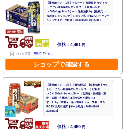
【通常ポイント 1倍】チューハイ 期間限定 サントリ
ー こだわり酒場のレモンサワー 五段重ねレモ
ン 500ml 缶 24本 1ケース 送料無料 by【検索元：
Yahooショッピング】ショップ名：FELICITY ヤフー
ショップ【データ取得：2026/08/06 20:55:04】
価格：4,461
円
ショップ名：
FELICITY ヤ…
ショップで確認する
【通常ポイント 1倍】【最強配送】【送料無料】サン
トリー こだわり酒場のレモンサワー しびれモ
ン 5％ 500ml×1ケース/24本 【北海道・沖縄県・東
北・四国・九州地方は必ず送料が掛かりま
す。】 by【検索元：楽天市場】ショップ名：リカー
BOSS 楽天市場店【データ取得：2026/08/06
20:55:04】
価格：4,480
円