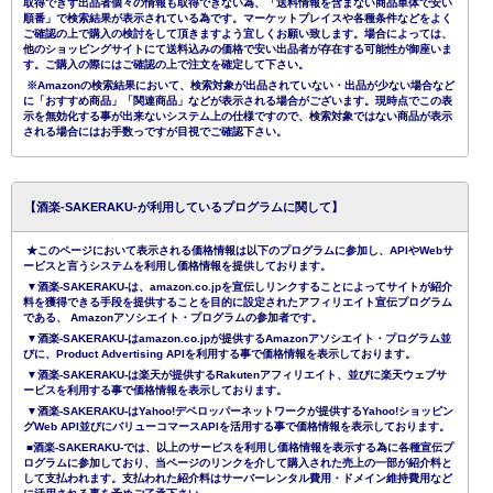
取得できず出品者個々の情報も取得できない為、「送料情報を含まない商品単体で安い
順番」で検索結果が表示されている為です。マーケットプレイスや各種条件などをよく
ご確認の上で購入の検討をして頂きますよう宜しくお願い致します。場合によっては、
他のショッピングサイトにて送料込みの価格で安い出品者が存在する可能性が御座いま
す。ご購入の際にはご確認の上で注文を確定して下さい。
※Amazonの検索結果において、検索対象が出品されていない・出品が少ない場合など
に「おすすめ商品」「関連商品」などが表示される場合がございます。現時点でこの表
示を無効化する事が出来ないシステム上の仕様ですので、検索対象ではない商品が表示
される場合にはお手数っですが目視でご確認下さい。
【酒楽-SAKERAKU-が利用しているプログラムに関して】
★このページにおいて表示される価格情報は以下のプログラムに参加し、APIやWebサ
ービスと言うシステムを利用し価格情報を提供しております。
▼酒楽-SAKERAKU-は、amazon.co.jpを宣伝しリンクすることによってサイトが紹介
料を獲得できる手段を提供することを目的に設定されたアフィリエイト宣伝プログラム
である、 Amazonアソシエイト・プログラムの参加者です。
▼酒楽-SAKERAKU-はamazon.co.jpが提供するAmazonアソシエイト・プログラム並
びに、Product Advertising APIを利用する事で価格情報を表示しております。
▼酒楽-SAKERAKU-は楽天が提供するRakutenアフィリエイト、並びに楽天ウェブサ
ービスを利用する事で価格情報を表示しております。
▼酒楽-SAKERAKU-はYahoo!デベロッパーネットワークが提供するYahoo!ショッピン
グWeb API並びにバリューコマースAPIを活用する事で価格情報を表示しております。
■酒楽-SAKERAKU-では、以上のサービスを利用し価格情報を表示する為に各種宣伝プ
ログラムに参加しており、当ページのリンクを介して購入された売上の一部が紹介料と
して支払われます。支払われた紹介料はサーバーレンタル費用・ドメイン維持費用など