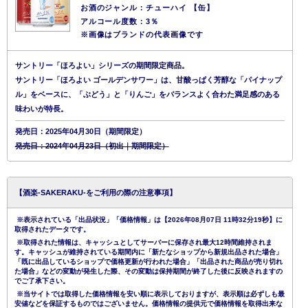
お酒のジャンル：チューハイ 【缶】
アルコール度数：3％
※画像はブランドの代表画像です
サントリー「ほろよい」シリーズの期間限定商品。
サントリー「ほろよい ゴールデンサワー」は、甘酸っぱく芳醇な「パイナップ
ル」をベースに、「ぶどう」と「りんご」をバランスよく合わた満足感のある
味わいが特長。
発売日：2025年04月30日（期間限定）
発売日：2024年04月23日（初出｜期間限定）
【酒楽-SAKERAKU-をご利用の際の注意事項】
※表示されている「出品状況」「価格情報」は【2026年08月07日 11時32分19秒】に
取得されたデータです。
※取得された情報は、キャッシュとしてサーバーに保存され最大12時間維持されま
す。キャッシュが維持されている期間内に「新たなショップから新規出品された場合」
「既に出品しているショップで価格更新が行われた場合」「出品された商品が売り切れ
た場合」などの変動が発生した際、その変動は保持期間が終了した後に反映されますの
でご了承下さい。
※当サイトでは取得した価格情報を安い順に表示しておりますが、表示順は必ずしも最
安値などを保証するものではございません。価格情報の提供元で価格情報を取得出来な