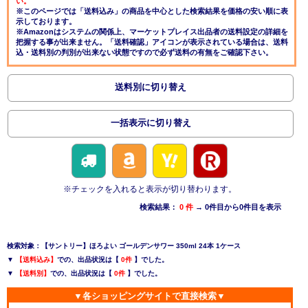
い。
※このページでは「送料込み」の商品を中心とした検索結果を価格の安い順に表
示しております。
※Amazonはシステムの関係上、マーケットプレイス出品者の送料設定の詳細を
把握する事が出来ません。「送料確認」アイコンが表示されている場合は、送料
込・送料別の判別が出来ない状態ですので必ず送料の有無をご確認下さい。
送料別に切り替え
一括表示に切り替え
※チェックを入れると表示が切り替わります。
検索結果：
0 件
→ 0件目から0件目を表示
検索対象：【サントリー】ほろよい ゴールデンサワー 350ml 24本 1ケース
▼
【送料込み】
での、出品状況は【
0件
】でした。
▼
【送料別】
での、出品状況は【
0件
】でした。
▼各ショッピングサイトで直接検索▼