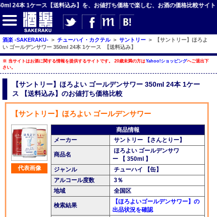
ml 24本 1ケース【送料込み】を、お値打ち価格で楽しむ、お酒の価格比較サイト！
酒楽 -SAKERAKU-
>
チューハイ・カクテル
>
サントリー
>
【サントリー】ほろよ
い ゴールデンサワー 350ml 24本 1ケース 【送料込み】
【サイト内検索】
※ 当サイトはお酒に関する情報を提供するサイトです。 20歳未満の方は
Yahoo!ショッピング
へご退出下
さい。
検索
【サントリー】ほろよい ゴールデンサワー 350ml 24本 1ケー
ス 【送料込み】のお値打ち価格比較
【ジャンルメニュー】
【サントリー】ほろよい ゴールデンサワー
ビール
商品情報
発泡酒・新ジャンル
メーカー
サントリー 【さんとりー】
ほろよい ゴールデンサワ
商品名
チューハイ・カクテル
ー 【 350ml 】
代表画像
ジャンル
チューハイ 【缶】
ハイボール・水割り
アルコール度数
3％
梅酒
地域
全国区
【ほろよいゴールデンサワー】の
検索結果
酒楽ブログ
出品状況を確認