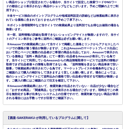
い商品やショップが設定されている場合や、当サイトで設定した検索ワードやNGワー
ドの都合により表示されない商品やショップなどもございます。予めご理解の上でご利
用下さい。
※各サービス独自のポイントプログラムや地域送料設定の詳細などは検索結果に表示さ
れている価格に含まれておりませんので予めご了承下さい。
※ポイント倍増期間中など当サイトでの検索結果より送料別でもお得なお値段の場合も
御座います。
※一部、送料情報の詳細を取得できないショッピングサイトが御座いますので、当サイ
トのアイコン表示をご参考に送料のご確認は必ずお願い致します。
※Amazonでの検索結果において当サイトで掲載した価格とリンクからアクセスしたペ
ージでの価格が違う場合が御座いますが、これはAmazonのマーケットプレイス出品に
おいて同じページに複数の出品者がご希望の商品を出品しており、Amazonで表示され
ている価格は「送料＋商品代金」にて一番安い出品者をAmazonが表示している為で
す。当サイトにて利用しているAmazonからの商品情報取得サービスでは送料の情報が
取得できず出品者個々の情報も取得できない為、「送料情報を含まない商品単体で安い
順番」で検索結果が表示されている為です。マーケットプレイスや各種条件などをよく
ご確認の上で購入の検討をして頂きますよう宜しくお願い致します。場合によっては、
他のショッピングサイトにて送料込みの価格で安い出品者が存在する可能性が御座いま
す。ご購入の際にはご確認の上で注文を確定して下さい。
※Amazonの検索結果において、検索対象が出品されていない・出品が少ない場合など
に「おすすめ商品」「関連商品」などが表示される場合がございます。現時点でこの表
示を無効化する事が出来ないシステム上の仕様ですので、検索対象ではない商品が表示
される場合にはお手数っですが目視でご確認下さい。
【酒楽-SAKERAKU-が利用しているプログラムに関して】