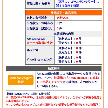
【ほろよいゴールデンサワー】に
商品に関する備考
関する備考を確認
検索設定・出品状況
送料の条件設定
送料込み
出品状況：送料込み
0
件
出品状況：設定なし
0
件
出品状況の内訳
Amazon.co.jp
【送料込み】：
0
件
※データ取得に失敗
【設定なし】：
0
件
【送料込み】：
0
件
楽天市場
【設定なし】：
0
件
【送料込み】：
0
件
Yhoo!ショッピング
【設定なし】：
0
件
検索補助
Amazon側の制限により出品データを取得できま
せんでした。
検索元の「Amazon.co.jp」に移動
Amazon.co.jpで
検索
して出品をチェック
する場合は、左のボタンか
らご確認下さい。
【酒楽-SAKERAKU-に関する諸注意】
※「酒楽-SAKERAKU-」はお酒の価格比較サイトです。当サイトが商品を販売す
る事は御座いません。
※リンク先の各ショップにて必ず送料などの必要な各種手数料などをご確認下さ