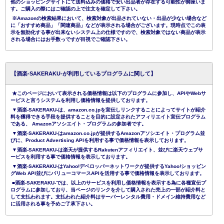
他のショッピングサイトにて送料込みの価格で安い出品者が存在する可能性が御座いま
す。ご購入の際にはご確認の上で注文を確定して下さい。
※Amazonの検索結果において、検索対象が出品されていない・出品が少ない場合など
に「おすすめ商品」「関連商品」などが表示される場合がございます。現時点でこの表
示を無効化する事が出来ないシステム上の仕様ですので、検索対象ではない商品が表示
される場合にはお手数っですが目視でご確認下さい。
【酒楽-SAKERAKU-が利用しているプログラムに関して】
★このページにおいて表示される価格情報は以下のプログラムに参加し、APIやWebサ
ービスと言うシステムを利用し価格情報を提供しております。
▼酒楽-SAKERAKU-は、amazon.co.jpを宣伝しリンクすることによってサイトが紹介
料を獲得できる手段を提供することを目的に設定されたアフィリエイト宣伝プログラム
である、 Amazonアソシエイト・プログラムの参加者です。
▼酒楽-SAKERAKU-はamazon.co.jpが提供するAmazonアソシエイト・プログラム並
びに、Product Advertising APIを利用する事で価格情報を表示しております。
▼酒楽-SAKERAKU-は楽天が提供するRakutenアフィリエイト、並びに楽天ウェブサ
ービスを利用する事で価格情報を表示しております。
▼酒楽-SAKERAKU-はYahoo!デベロッパーネットワークが提供するYahoo!ショッピン
グWeb API並びにバリューコマースAPIを活用する事で価格情報を表示しております。
■酒楽-SAKERAKU-では、以上のサービスを利用し価格情報を表示する為に各種宣伝プ
ログラムに参加しており、当ページのリンクを介して購入された売上の一部が紹介料と
して支払われます。支払われた紹介料はサーバーレンタル費用・ドメイン維持費用など
に活用される事を予めご了承下さい。