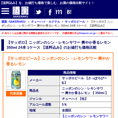
み】を、お値打ち価格で楽しむ、お酒の価格比較サイト！
酒楽 -SAKERAKU-
>
チューハイ・カクテル
>
サッポロビール
>
【サッポロ】ニッ
ポンのシン・レモンサワー 爽やか香るレモン 350ml 24本 1ケース 【送料込み】
※ 当サイトはお酒に関する情報を提供するサイトです。 20歳未満の方は
Amazon.co.jp
へご退出下さい。
【サイト内検索】
【サッポロ】ニッポンのシン・レモンサワー 爽やか香るレモン
350ml 24本 1ケース 【送料込み】のお値打ち価格比較
検索
【サッポロビール】ニッポンのシン・レモンサワー 爽やか
香るレモン
【ジャンルメニュー】
商品情報
ビール
サッポロビール 【さっぽろびー
メーカー
る】
発泡酒・新ジャンル
ニッポンのシン・レモンサワ
商品名
ー 爽やか香るレモン 【 350ml 】
代表画像
チューハイ・カクテル
ジャンル
チューハイ 【缶】
アルコール度数
5％
ハイボール・水割り
地域
全国区
梅酒
【ニッポンのシン・レモンサワー