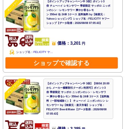
ポイントアップ
【ポイントアップキャンペーン中 3倍】ポイント3
倍 チューハイ レモンサワー 季節限定 サッポロ ニッポ
ンのシン・レモンサワー 爽やか香るレモ
ン 350ml 缶 24本 1ケース 送料無料 by【検索元：
Yahooショッピング】ショップ名：FELICITY ヤフー
ショップ【データ取得：2026/08/08 07:05:43】
価格：3,201
円
ショップ名：
FELICITY ヤ…
ショップで確認する
ポイントアップ
【ポイントアップキャンペーン中 3倍】【08/04 20:00
から メーカー横断割引クーポン利用可】ポイント3
倍 季節限定 サッポロ ニッポンのシン・レモンサワ
ー 爽やか香るレモン 350ml 缶 24本 1ケース【送料無
料（一部地域除く）】 チューハイ ニッポンのシン レ
モンサワー by【検索元：楽天市場】ショップ名：
FELICITY Beer&Water【データ取得：2026/08/08
07:05:43】
価格：3,285