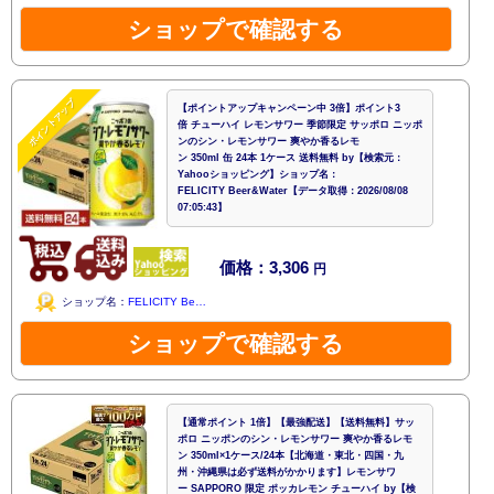
ショップで確認する
ポイントアップ
【ポイントアップキャンペーン中 3倍】ポイント3
倍 チューハイ レモンサワー 季節限定 サッポロ ニッポ
ンのシン・レモンサワー 爽やか香るレモ
ン 350ml 缶 24本 1ケース 送料無料 by【検索元：
Yahooショッピング】ショップ名：
FELICITY Beer&Water【データ取得：2026/08/08
07:05:43】
価格：3,306
円
ショップ名：
FELICITY Be…
ショップで確認する
【通常ポイント 1倍】【最強配送】【送料無料】サッ
ポロ ニッポンのシン・レモンサワー 爽やか香るレモ
ン 350ml×1ケース/24本【北海道・東北・四国・九
州・沖縄県は必ず送料がかかります】レモンサワ
ー SAPPORO 限定 ポッカレモン チューハイ by【検