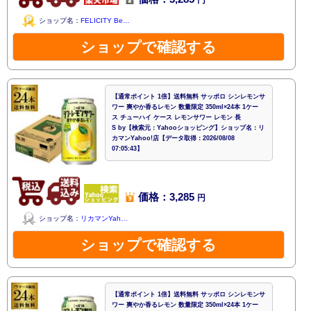
円
ショップ名：
FELICITY Be…
ショップで確認する
【通常ポイント 1倍】送料無料 サッポロ シンレモンサ
ワー 爽やか香るレモン 数量限定 350ml×24本 1ケー
ス チューハイ ケース レモンサワー レモン 長
S by【検索元：Yahooショッピング】ショップ名：リ
カマンYahoo!店【データ取得：2026/08/08
07:05:43】
価格：3,285
円
ショップ名：
リカマンYah…
ショップで確認する
【通常ポイント 1倍】送料無料 サッポロ シンレモンサ
ワー 爽やか香るレモン 数量限定 350ml×24本 1ケー