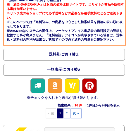
※「酒楽-SAKERAKU-」はお酒の価格比較サイトです。当サイトが商品を販売す
る事は御座いません。
※リンク先の各ショップにて必ず送料などの必要な各種手数料などをご確認下さ
い。
※このページでは「送料込み」の商品を中心とした検索結果を価格の安い順に表
示しております。
※Amazonはシステムの関係上、マーケットプレイス出品者の送料設定の詳細を
把握する事が出来ません。「送料確認」アイコンが表示されている場合は、送料
込・送料別の判別が出来ない状態ですので必ず送料の有無をご確認下さい。
送料別に切り替え
一括表示に切り替え
※チェックを入れると表示が切り替わります。
検索結果：
16 件
→ 1件目から9件目を表示
« 前
1
2
次 »