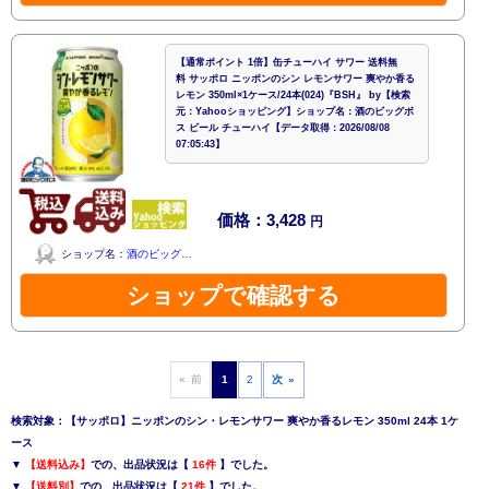
【通常ポイント 1倍】缶チューハイ サワー 送料無
料 サッポロ ニッポンのシン レモンサワー 爽やか香る
レモン 350ml×1ケース/24本(024)『BSH』 by【検索
元：Yahooショッピング】ショップ名：酒のビッグボ
ス ビール チューハイ【データ取得：2026/08/08
07:05:43】
価格：3,428
円
ショップ名：
酒のビッグ…
ショップで確認する
« 前
1
2
次 »
検索対象：【サッポロ】ニッポンのシン・レモンサワー 爽やか香るレモン 350ml 24本 1ケ
ース
▼
【送料込み】
での、出品状況は【
16件
】でした。
▼
【送料別】
での、出品状況は【
21件
】でした。