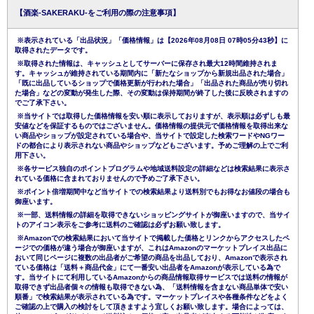
【酒楽-SAKERAKU-をご利用の際の注意事項】
※表示されている「出品状況」「価格情報」は【2026年08月08日 07時05分43秒】に
取得されたデータです。
※取得された情報は、キャッシュとしてサーバーに保存され最大12時間維持されま
す。キャッシュが維持されている期間内に「新たなショップから新規出品された場合」
「既に出品しているショップで価格更新が行われた場合」「出品された商品が売り切れ
た場合」などの変動が発生した際、その変動は保持期間が終了した後に反映されますの
でご了承下さい。
※当サイトでは取得した価格情報を安い順に表示しておりますが、表示順は必ずしも最
安値などを保証するものではございません。価格情報の提供元で価格情報を取得出来な
い商品やショップが設定されている場合や、当サイトで設定した検索ワードやNGワー
ドの都合により表示されない商品やショップなどもございます。予めご理解の上でご利
用下さい。
※各サービス独自のポイントプログラムや地域送料設定の詳細などは検索結果に表示さ
れている価格に含まれておりませんので予めご了承下さい。
※ポイント倍増期間中など当サイトでの検索結果より送料別でもお得なお値段の場合も
御座います。
※一部、送料情報の詳細を取得できないショッピングサイトが御座いますので、当サイ
トのアイコン表示をご参考に送料のご確認は必ずお願い致します。
※Amazonでの検索結果において当サイトで掲載した価格とリンクからアクセスしたペ
ージでの価格が違う場合が御座いますが、これはAmazonのマーケットプレイス出品に
おいて同じページに複数の出品者がご希望の商品を出品しており、Amazonで表示され
ている価格は「送料＋商品代金」にて一番安い出品者をAmazonが表示している為で
す。当サイトにて利用しているAmazonからの商品情報取得サービスでは送料の情報が
取得できず出品者個々の情報も取得できない為、「送料情報を含まない商品単体で安い
順番」で検索結果が表示されている為です。マーケットプレイスや各種条件などをよく
ご確認の上で購入の検討をして頂きますよう宜しくお願い致します。場合によっては、