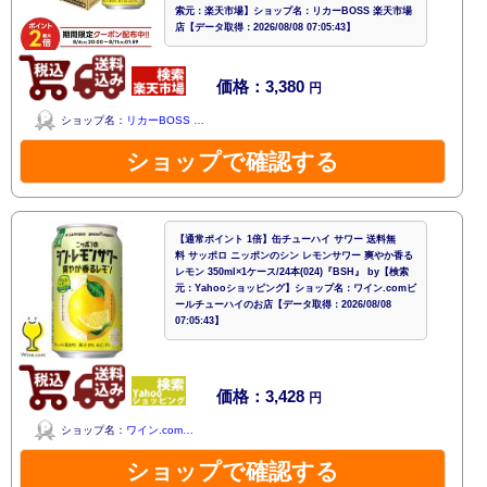
索元：楽天市場】ショップ名：リカーBOSS 楽天市場
店【データ取得：2026/08/08 07:05:43】
価格：3,380
円
ショップ名：
リカーBOSS …
ショップで確認する
【通常ポイント 1倍】缶チューハイ サワー 送料無
料 サッポロ ニッポンのシン レモンサワー 爽やか香る
レモン 350ml×1ケース/24本(024)『BSH』 by【検索
元：Yahooショッピング】ショップ名：ワイン.comビ
ールチューハイのお店【データ取得：2026/08/08
07:05:43】
価格：3,428
円
ショップ名：
ワイン.com…
ショップで確認する