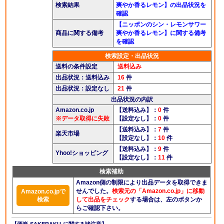
検索結果
爽やか香るレモン】の出品状況を
酒楽ブログ
確認
【ニッポンのシン・レモンサワー
商品に関する備考
爽やか香るレモン】に関する備考
を確認
検索設定・出品状況
送料の条件設定
送料込み
出品状況：送料込み
16
件
出品状況：設定なし
21
件
出品状況の内訳
Amazon.co.jp
【送料込み】：
0
件
※データ取得に失敗
【設定なし】：
0
件
【送料込み】：
7
件
楽天市場
【設定なし】：
10
件
【送料込み】：
9
件
Yhoo!ショッピング
【設定なし】：
11
件
検索補助
Amazon側の制限により出品データを取得できま
せんでした。
検索元の「Amazon.co.jp」に移動
Amazon.co.jpで
検索
して出品をチェック
する場合は、左のボタンか
らご確認下さい。
【酒楽-SAKERAKU-に関する諸注意】