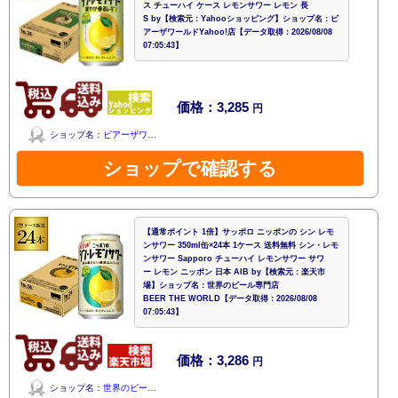
ス チューハイ ケース レモンサワー レモン 長
S by【検索元：Yahooショッピング】ショップ名：ビ
アーザワールドYahoo!店【データ取得：2026/08/08
07:05:43】
価格：3,285
円
ショップ名：
ビアーザワ…
ショップで確認する
【通常ポイント 1倍】サッポロ ニッポンの シン レモ
ンサワー 350ml缶×24本 1ケース 送料無料 シン・レモ
ンサワー Sapporo チューハイ レモンサワー サワ
ー レモン ニッポン 日本 AIB by【検索元：楽天市
場】ショップ名：世界のビール専門店
BEER THE WORLD【データ取得：2026/08/08
07:05:43】
価格：3,286
円
ショップ名：
世界のビー…