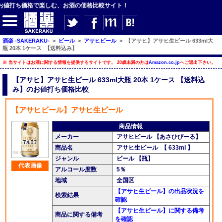
値打ち価格で楽しむ、お酒の価格比較サイト！
酒楽 -SAKERAKU-
>
ビール
>
アサヒビール
>
【アサヒ】アサヒ生ビール 633ml大
瓶 20本 1ケース 【送料込み】
【サイト内検索】
※ 当サイトはお酒に関する情報を提供するサイトです。 20歳未満の方は
Amazon.co.jp
へご退出下さい。
【アサヒ】アサヒ生ビール 633ml大瓶 20本 1ケース 【送料込
検索
み】のお値打ち価格比較
【アサヒビール】アサヒ生ビール
【ジャンルメニュー】
商品情報
ビール
メーカー
アサヒビール 【あさひびーる】
商品名
アサヒ生ビール 【 633ml 】
発泡酒・新ジャンル
ジャンル
ビール 【瓶】
代表画像
チューハイ・カクテル
アルコール度数
5％
地域
全国区
ハイボール・水割り
【アサヒ生ビール】の出品状況を
検索結果
確認
梅酒
【アサヒ生ビール】に関する備考
商品に関する備考
酒楽ブログ
を確認