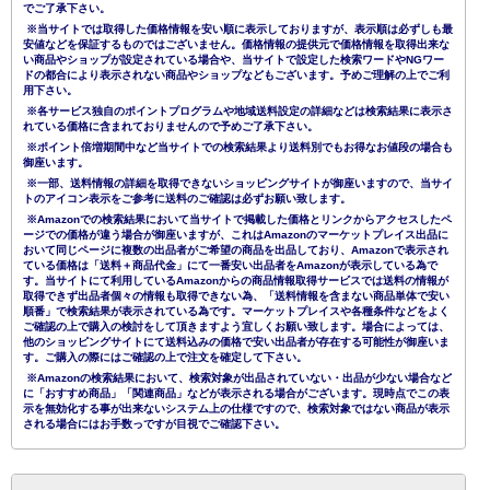
でご了承下さい。
※当サイトでは取得した価格情報を安い順に表示しておりますが、表示順は必ずしも最
安値などを保証するものではございません。価格情報の提供元で価格情報を取得出来な
い商品やショップが設定されている場合や、当サイトで設定した検索ワードやNGワー
ドの都合により表示されない商品やショップなどもございます。予めご理解の上でご利
用下さい。
※各サービス独自のポイントプログラムや地域送料設定の詳細などは検索結果に表示さ
れている価格に含まれておりませんので予めご了承下さい。
※ポイント倍増期間中など当サイトでの検索結果より送料別でもお得なお値段の場合も
御座います。
※一部、送料情報の詳細を取得できないショッピングサイトが御座いますので、当サイ
トのアイコン表示をご参考に送料のご確認は必ずお願い致します。
※Amazonでの検索結果において当サイトで掲載した価格とリンクからアクセスしたペ
ージでの価格が違う場合が御座いますが、これはAmazonのマーケットプレイス出品に
おいて同じページに複数の出品者がご希望の商品を出品しており、Amazonで表示され
ている価格は「送料＋商品代金」にて一番安い出品者をAmazonが表示している為で
す。当サイトにて利用しているAmazonからの商品情報取得サービスでは送料の情報が
取得できず出品者個々の情報も取得できない為、「送料情報を含まない商品単体で安い
順番」で検索結果が表示されている為です。マーケットプレイスや各種条件などをよく
ご確認の上で購入の検討をして頂きますよう宜しくお願い致します。場合によっては、
他のショッピングサイトにて送料込みの価格で安い出品者が存在する可能性が御座いま
す。ご購入の際にはご確認の上で注文を確定して下さい。
※Amazonの検索結果において、検索対象が出品されていない・出品が少ない場合など
に「おすすめ商品」「関連商品」などが表示される場合がございます。現時点でこの表
示を無効化する事が出来ないシステム上の仕様ですので、検索対象ではない商品が表示
される場合にはお手数っですが目視でご確認下さい。