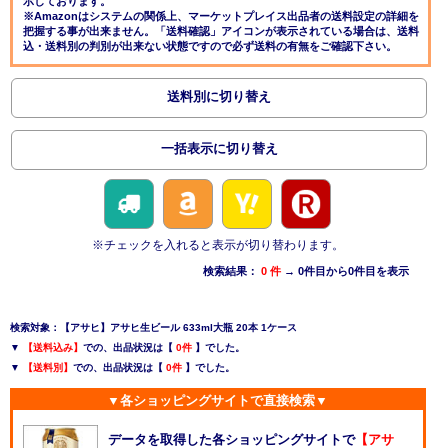
示しております。
※Amazonはシステムの関係上、マーケットプレイス出品者の送料設定の詳細を
把握する事が出来ません。「送料確認」アイコンが表示されている場合は、送料
込・送料別の判別が出来ない状態ですので必ず送料の有無をご確認下さい。
送料別に切り替え
一括表示に切り替え
※チェックを入れると表示が切り替わります。
検索結果：
0 件
→ 0件目から0件目を表示
検索対象：【アサヒ】アサヒ生ビール 633ml大瓶 20本 1ケース
▼
【送料込み】
での、出品状況は【
0件
】でした。
▼
【送料別】
での、出品状況は【
0件
】でした。
▼各ショッピングサイトで直接検索▼
データを取得した各ショッピングサイトで
【アサ