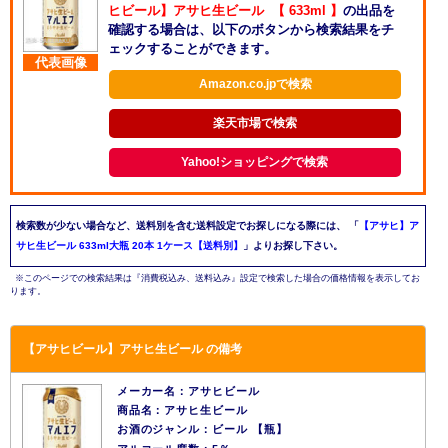
ヒビール】アサヒ生ビール 【 633ml 】
の出品を
確認する場合は、以下のボタンから検索結果をチ
ェックすることができます。
代表画像
Amazon.co.jpで検索
楽天市場で検索
Yahoo!ショッピングで検索
検索数が少ない場合など、送料別を含む送料設定でお探しになる際には、
「
【アサヒ】ア
サヒ生ビール 633ml大瓶 20本 1ケース【送料別】
」よりお探し下さい。
※このページでの検索結果は『消費税込み、送料込み』設定で検索した場合の価格情報を表示してお
ります。
【アサヒビール】アサヒ生ビール の備考
メーカー名：アサヒビール
商品名：アサヒ生ビール
お酒のジャンル：ビール 【瓶】