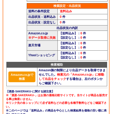
検索設定・出品状況
送料の条件設定
送料込み
出品状況：送料込み
0
件
出品状況：設定なし
0
件
出品状況の内訳
Amazon.co.jp
【送料込み】：
0
件
※データ取得に失敗
【設定なし】：
0
件
【送料込み】：
0
件
楽天市場
【設定なし】：
0
件
【送料込み】：
0
件
Yhoo!ショッピング
【設定なし】：
0
件
検索補助
Amazon側の制限により出品データを取得できま
せんでした。
検索元の「Amazon.co.jp」に移動
Amazon.co.jpで
検索
して出品をチェック
する場合は、左のボタンか
らご確認下さい。
【酒楽-SAKERAKU-に関する諸注意】
※「酒楽-SAKERAKU-」はお酒の価格比較サイトです。当サイトが商品を販売す
る事は御座いません。
※リンク先の各ショップにて必ず送料などの必要な各種手数料などをご確認下さ
い。
※このページでは「送料込み」の商品を中心とした検索結果を価格の安い順に表