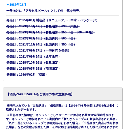
▼1986年02月
一般向けに『アサヒ生ビール』として缶・瓶を発売。
発売日：2025年01月製造品（リニューアル｜中味・パッケージ）
発売日：2023年10月17日（容量追加｜633ml大瓶）
発売日：2023年02月14日（容量追加｜250ml缶・500ml中瓶）
発売日：2022年02月15日（販売再開｜500ml缶）
発売日：2021年11月24日（販売再開｜350ml缶）
発売日：2021年09月17日（一時休売を発表）
発売日：2021年09月14日（通年販売）
発売日：2018年10月16日（数量限定）
発売日：2018年05月15日（期間限定）
発売日：1986年02月（初出）
【酒楽-SAKERAKU-をご利用の際の注意事項】
※表示されている「出品状況」「価格情報」は【2026年08月06日 11時01分15秒】に
取得されたデータです。
※取得された情報は、キャッシュとしてサーバーに保存され最大12時間維持されま
す。キャッシュが維持されている期間内に「新たなショップから新規出品された場合」
「既に出品しているショップで価格更新が行われた場合」「出品された商品が売り切れ
た場合」などの変動が発生した際、その変動は保持期間が終了した後に反映されますの