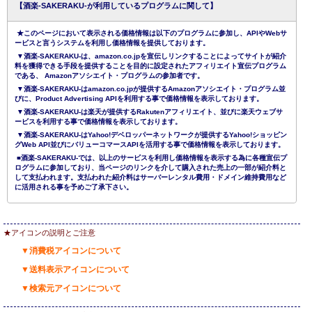
【酒楽-SAKERAKU-が利用しているプログラムに関して】
★このページにおいて表示される価格情報は以下のプログラムに参加し、APIやWebサ
ービスと言うシステムを利用し価格情報を提供しております。
▼酒楽-SAKERAKU-は、amazon.co.jpを宣伝しリンクすることによってサイトが紹介
料を獲得できる手段を提供することを目的に設定されたアフィリエイト宣伝プログラム
である、 Amazonアソシエイト・プログラムの参加者です。
▼酒楽-SAKERAKU-はamazon.co.jpが提供するAmazonアソシエイト・プログラム並
びに、Product Advertising APIを利用する事で価格情報を表示しております。
▼酒楽-SAKERAKU-は楽天が提供するRakutenアフィリエイト、並びに楽天ウェブサ
ービスを利用する事で価格情報を表示しております。
▼酒楽-SAKERAKU-はYahoo!デベロッパーネットワークが提供するYahoo!ショッピン
グWeb API並びにバリューコマースAPIを活用する事で価格情報を表示しております。
■酒楽-SAKERAKU-では、以上のサービスを利用し価格情報を表示する為に各種宣伝プ
ログラムに参加しており、当ページのリンクを介して購入された売上の一部が紹介料と
して支払われます。支払われた紹介料はサーバーレンタル費用・ドメイン維持費用など
に活用される事を予めご了承下さい。
★アイコンの説明とご注意
▼消費税アイコンについて
▼送料表示アイコンについて
▼検索元アイコンについて