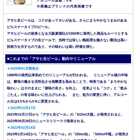
アルコール度数：5％
※画像はブランドの代表画像です
アサヒ生ビールは、コクがあってキレがある。さらにまろやかなうまみのある
ピルスナータイプのビール。
アサヒビールの前身となる大阪麦酒社が1900年に発売した商品をルーツとする
ピルスナータイプの生ビールで、当時では珍しい熱処理を施さない製法は高い
技術力を示すものであり、その味わいは高い評価を得た。
■これまでの「アサヒ生ビール」動向やリニューアル
▼2025年01月製造分
1986年の発売以来初めてのリニューアルが行われる。 リニューアル後の中味
は、酵母の働きを活性化させ発酵度を高めることで、特長である「まろやかな
味わい」はそのままに「後味の良さ」を向上。 従来よりも「コク」と「飲み
ごたえ」の有る味わいに仕上げられる。 また、処方の変更に伴い、アルコー
ル分は4.5％から5％に変更される。
▼2023年10月17日
2023年10月17日から「アサヒ生ビール」の「633ml大瓶」が発売されると、
2023年09月28日のニュースリリースで発表される。
▼2023年02月14日
2023年2月14日から「アサヒ生ビール」の「250ml缶」「500ml中瓶」が発売さ