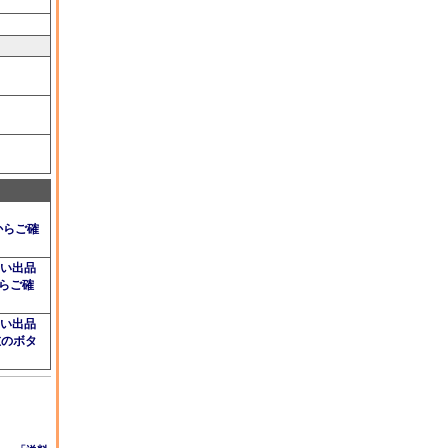
からご確
ない出品
らご確
ない出品
左のボタ