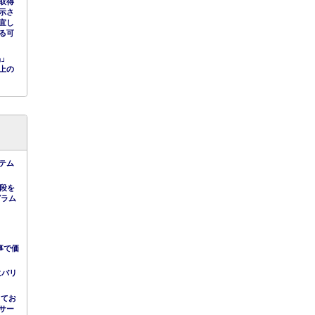
取得
示さ
宜し
る可
品」
上の
テム
手段を
グラム
事で価
にバリ
してお
サー