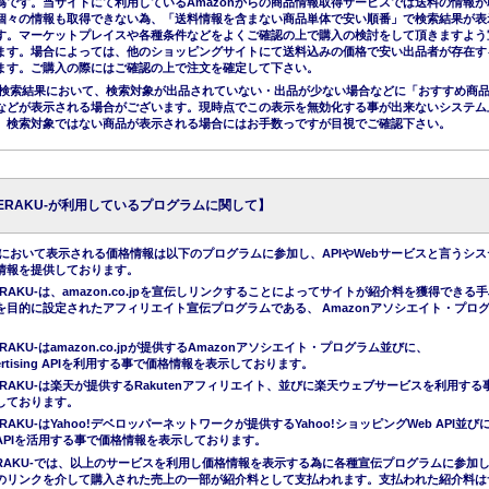
為です。当サイトにて利用しているAmazonからの商品情報取得サービスでは送料の情報が
個々の情報も取得できない為、「送料情報を含まない商品単体で安い順番」で検索結果が表
す。マーケットプレイスや各種条件などをよくご確認の上で購入の検討をして頂きますよう
ます。場合によっては、他のショッピングサイトにて送料込みの価格で安い出品者が存在す
ます。ご購入の際にはご確認の上で注文を確定して下さい。
nの検索結果において、検索対象が出品されていない・出品が少ない場合などに「おすすめ商
などが表示される場合がございます。現時点でこの表示を無効化する事が出来ないシステム
、検索対象ではない商品が表示される場合にはお手数っですが目視でご確認下さい。
KERAKU-が利用しているプログラムに関して】
において表示される価格情報は以下のプログラムに参加し、APIやWebサービスと言うシス
情報を提供しております。
ERAKU-は、amazon.co.jpを宣伝しリンクすることによってサイトが紹介料を獲得できる
を目的に設定されたアフィリエイト宣伝プログラムである、 Amazonアソシエイト・プロ
。
RAKU-はamazon.co.jpが提供するAmazonアソシエイト・プログラム並びに、
Advertising APIを利用する事で価格情報を表示しております。
ERAKU-は楽天が提供するRakutenアフィリエイト、並びに楽天ウェブサービスを利用する
しております。
ERAKU-はYahoo!デベロッパーネットワークが提供するYahoo!ショッピングWeb API並び
APIを活用する事で価格情報を表示しております。
KERAKU-では、以上のサービスを利用し価格情報を表示する為に各種宣伝プログラムに参加
のリンクを介して購入された売上の一部が紹介料として支払われます。支払われた紹介料は