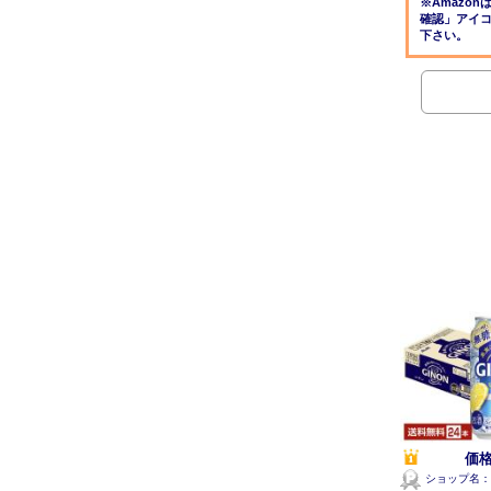
※Amazo
確認」アイ
下さい。
価格
ショップ名：