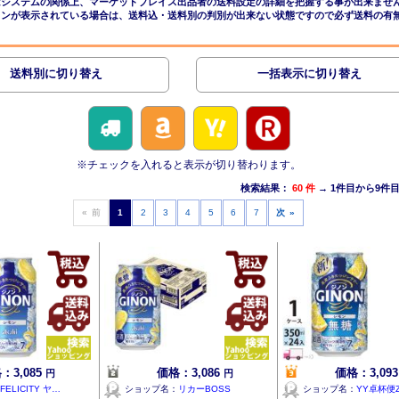
nはシステムの関係上、マーケットプレイス出品者の送料設定の詳細を把握する事が出来ませ
コンが表示されている場合は、送料込・送料別の判別が出来ない状態ですので必ず送料の有
送料別に切り替え
一括表示に切り替え
※チェックを入れると表示が切り替わります。
検索結果：
60 件
→ 1件目から9件
« 前
1
2
3
4
5
6
7
次 »
：3,085
価格：3,086
価格：3,09
円
円
FELICITY ヤ…
ショップ名：
リカーBOSS
ショップ名：
YY卓杯便