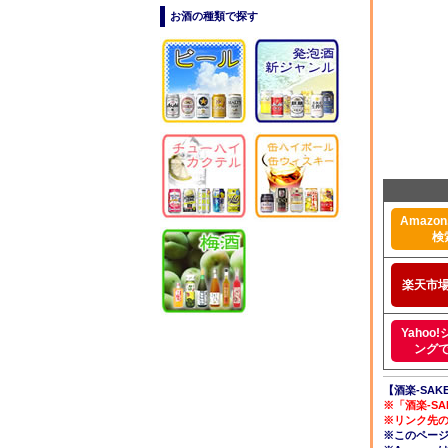
お酒の種類で探す
Amazon.
検
楽天市
Yahoo
ング
【酒楽-SAK
※「酒楽-S
※リンク先
※このペー