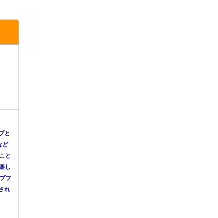
プと
など
こと
楽し
ープフ
され