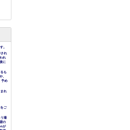
です。
持され
われ
後に
するも
や、
。予め
含まれ
示をご
違う場
望の
nが