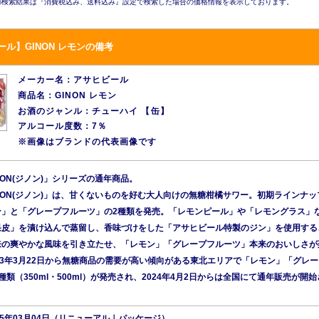
検索結果は『消費税込み、送料込み』設定で検索した場合の価格情報を表示しております。
ル】GINON レモンの備考
メーカー名：アサヒビール
商品名：GINON レモン
お酒のジャンル：チューハイ 【缶】
アルコール度数：7％
※画像はブランドの代表画像です
NON(ジノン)」シリーズの通年商品。
NON(ジノン)」は、甘くないものを好む大人向けの無糖柑橘サワー。初期ラインナッ
ン」と「グレープフルーツ」の2種類を発売。「レモンピール」や「レモングラス」
果皮」を漬け込んで蒸留し、香味づけをした「アサヒビール特製のジン」を使用する
来の爽やかな風味を引き立たせ、「レモン」「グレープフルーツ」本来のおいしさが
23年3月22日から無糖商品の需要が高い傾向がある東北エリアで「レモン」「グレ
種類（350ml・500ml）が発売され、2024年4月2日からは全国にて通年販売が開始
25年03月04日（リニューアル｜パッケージ）