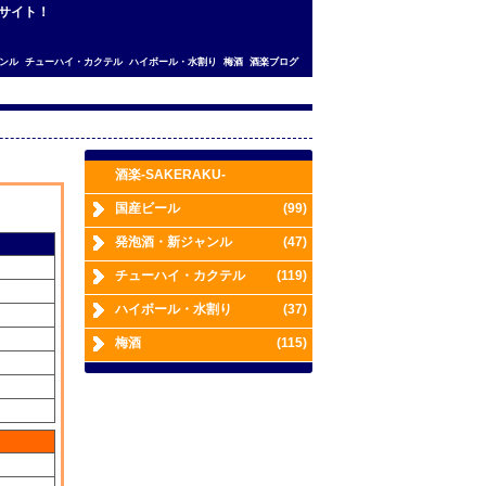
較サイト！
ンル
チューハイ・カクテル
ハイボール・水割り
梅酒
酒楽ブログ
酒楽-SAKERAKU-
国産ビール
(99)
発泡酒・新ジャンル
(47)
チューハイ・カクテル
(119)
ハイボール・水割り
(37)
梅酒
(115)