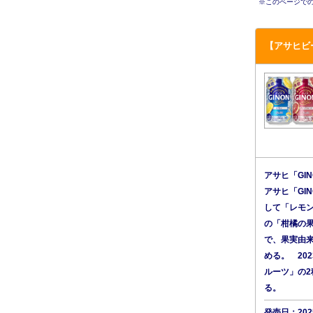
※このページでの
【アサヒビー
アサヒ「GI
アサヒ「GI
して「レモ
の「柑橘の
で、果実由
める。 20
ルーツ」の2
る。
発売日：20