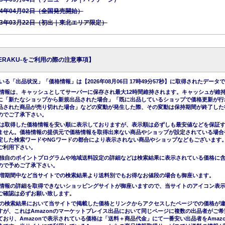
24年04月02日（全国発売開始）
23年03月22日（初出｜東北エリア限定）
KERAKU-をご利用の際の注意事項】
る「出品状況」「価格情報」は【2026年08月06日 17時49分57秒】に取得されたデータ
情報は、キャッシュとしてサーバーに保存され最大12時間維持されます。キャッシュが維
に「新たなショップから新規出品された場合」「既に出品しているショップで価格更新が行
品された商品が売り切れた場合」などの変動が発生した際、その変動は保持期間が終了した
のでご了承下さい。
は取得した価格情報を安い順に表示しておりますが、表示順は必ずしも最安値などを保証
ません。価格情報の提供元で価格情報を取得出来ない商品やショップが設定されている場合
定した検索ワードやNGワードの都合により表示されない商品やショップなどもございます
ご利用下さい。
独自のポイントプログラムや地域送料設定の詳細などは検索結果に表示されている価格に
ので予めご了承下さい。
増期間中など当サイトでの検索結果より送料別でもお得なお値段の場合も御座います。
情報の詳細を取得できないショッピングサイトが御座いますので、当サイトのアイコン表
ご確認は必ずお願い致します。
nでの検索結果において当サイトで掲載した価格とリンクからアクセスしたページでの価格が
すが、これはAmazonのマーケットプレイス出品において同じページに複数の出品者がご希
ており、Amazonで表示されている価格は「送料＋商品代金」にて一番安い出品者をAmazo