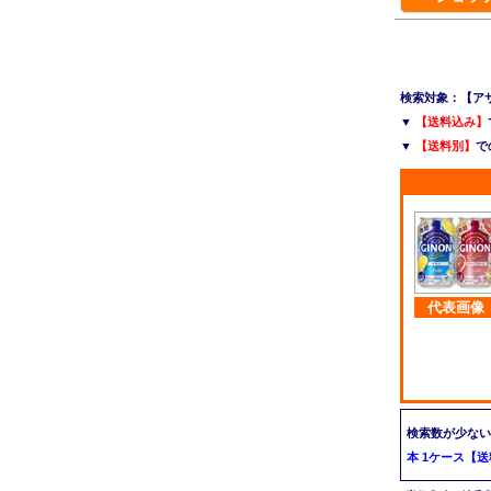
検索対象：【アサヒ
▼
【送料込み】
▼
【送料別】
で
代表画像
検索数が少ない
本 1ケース【