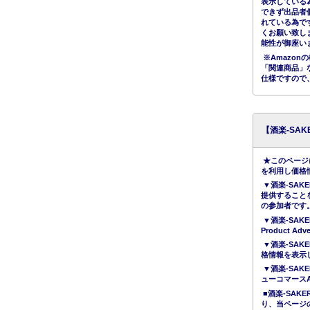
表示している
できず出品者
れている為で
くお願い致し
能性が御座い
※Amazo
「関連商品」
仕様ですので
【酒楽-SA
★このページ
を利用し価格
▼酒楽-SAK
提供すること
の参加者です
▼酒楽-SAKE
Product 
▼酒楽-SAK
格情報を表示
▼酒楽-SAK
ューコマース
■酒楽-SA
り、当ページ