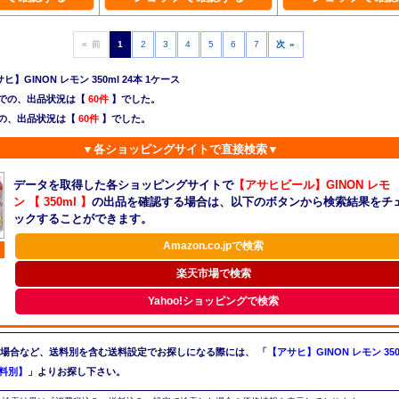
« 前
1
2
3
4
5
6
7
次 »
】GINON レモン 350ml 24本 1ケース
での、出品状況は【
60件
】でした。
の、出品状況は【
60件
】でした。
▼各ショッピングサイトで直接検索▼
データを取得した各ショッピングサイトで
【アサヒビール】GINON レモ
ン 【 350ml 】
の出品を確認する場合は、以下のボタンから検索結果をチ
ックすることができます。
Amazon.co.jpで検索
楽天市場で検索
Yahoo!ショッピングで検索
場合など、送料別を含む送料設定でお探しになる際には、
「
【アサヒ】GINON レモン 350m
送料別】
」よりお探し下さい。