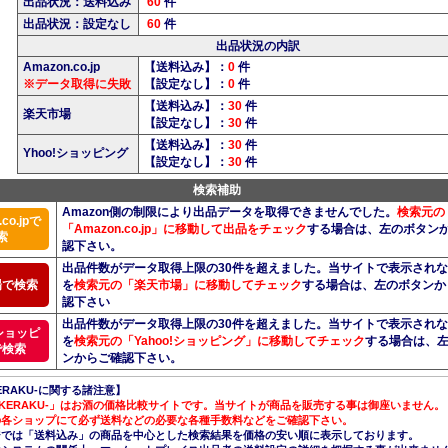
出品状況：送料込み
60
件
出品状況：設定なし
60
件
出品状況の内訳
Amazon.co.jp
【送料込み】：
0
件
※データ取得に失敗
【設定なし】：
0
件
【送料込み】：
30
件
楽天市場
【設定なし】：
30
件
【送料込み】：
30
件
Yhoo!ショッピング
【設定なし】：
30
件
検索補助
Amazon側の制限により出品データを取得できませんでした。
検索元の
co.jpで
「Amazon.co.jp」に移動して出品をチェック
する場合は、左のボタン
索
認下さい。
出品件数がデータ取得上限の30件を超えました。当サイトで表示され
場で検索
を
検索元の「楽天市場」に移動してチェック
する場合は、左のボタンか
認下さい
出品件数がデータ取得上限の30件を超えました。当サイトで表示され
!ショッピ
を
検索元の「Yahoo!ショッピング」に移動してチェック
する場合は、
で検索
ンからご確認下さい。
ERAKU-に関する諸注意】
AKERAKU-」はお酒の価格比較サイトです。当サイトが商品を販売する事は御座いません。
の各ショップにて必ず送料などの必要な各種手数料などをご確認下さい。
ジでは「送料込み」の商品を中心とした検索結果を価格の安い順に表示しております。