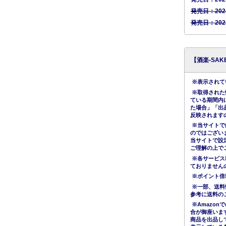
発売日：20
発売日：20
【酒楽-SA
※表示されてい
※取得された
ている期間内
た場合」「出
反映されます
※当サイトで
のではござい
当サイトで設
ご理解の上で
※各サービス
ておりません
※ポイント倍
※一部、送料
参考に送料の
※Amazo
合が御座いま
商品を出品し