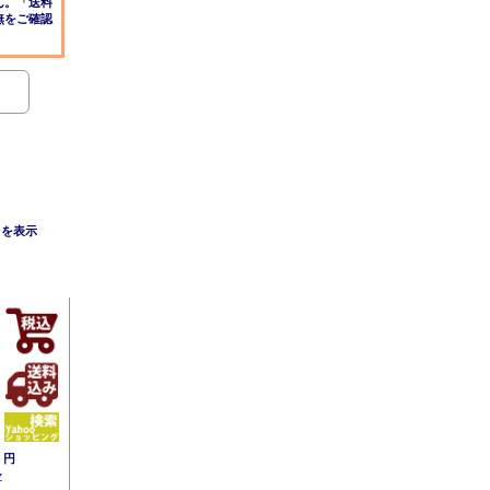
ん。「送料
無をご確認
目を表示
3
円
Z