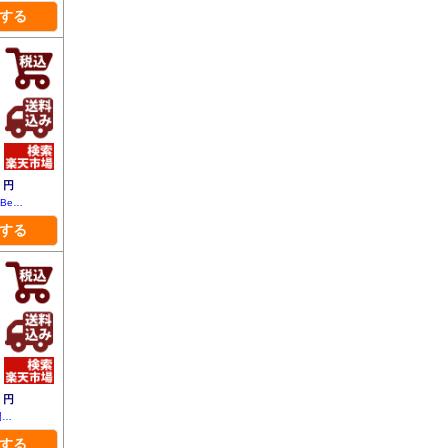
する
3
円
 Be…
する
5
円
門…
する