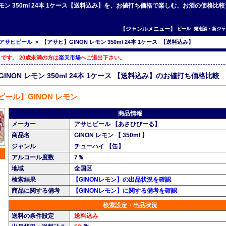
 レモン 350ml 24本 1ケース【送料込み】を、お値打ち価格で楽しむ、お酒の価格比
【ジャンルメニュー】
ビール
発泡酒・新ジャ
アサヒビール
>
【アサヒ】GINON レモン 350ml 24本 1ケース 【送料込み】
です。 20歳未満の方は
楽天市場
へご退出下さい。
INON レモン 350ml 24本 1ケース 【送料込み】のお値打ち価格比較
ール】GINON レモン
商品情報
メーカー
アサヒビール 【あさひびーる】
商品名
GINON レモン 【 350ml 】
ジャンル
チューハイ 【缶】
アルコール度数
7％
地域
全国区
検索結果
【GINONレモン】の出品状況を確認
商品に関する備考
【GINONレモン】に関する備考を確認
検索設定・出品状況
送料の条件設定
送料込み