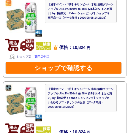
【通常ポイント 1倍】キリンビール 氷結 無糖グリーン
アップル Alc.7% 500ml 缶 48本 (24本入×2 まとめ買
い) by【検索元：Yahooショッピング】ショップ名：
専門店中江【データ取得：2026/08/08 14:23:39】
価格：10,824
円
ショップ名：
専門店中江
ショップで確認する
【通常ポイント 1倍】キリンビール 氷結 無糖グリーン
アップル Alc.7% 500ml 缶 48本 (24本入×2 まとめ買
い) by【検索元：Yahooショッピング】ショップ名：
いわゆるソフトドリンクのお店【データ取得：
2026/08/08 14:23:39】
価格：10,824
円