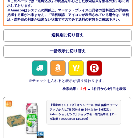
※このページでは「送料込み」の商品を中心とした検索結果を価格の安い順に表
示しております。
※Amazonはシステムの関係上、マーケットプレイス出品者の送料設定の詳細を
把握する事が出来ません。「送料確認」アイコンが表示されている場合は、送料
込・送料別の判別が出来ない状態ですので必ず送料の有無をご確認下さい。
送料別に切り替え
一括表示に切り替え
※チェックを入れると表示が切り替わります。
検索結果：
4 件
→ 1件目から4件目を表示
【通常ポイント 1倍】キリンビール 氷結 無糖グリーン
アップル Alc.7% 500ml 缶 24本入 by【検索元：
Yahooショッピング】ショップ名：専門店中江【デー
タ取得：2026/08/08 14:23:39】