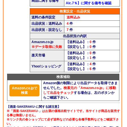
商品に関する備考
Alc.7％】に関する備考を確認
検索設定・出品状況
送料の条件設定
送料込み
出品状況：送料込み
4
件
出品状況：設定なし
7
件
出品状況の内訳
Amazon.co.jp
【送料込み】：
0
件
※データ取得に失敗
【設定なし】：
0
件
【送料込み】：
0
件
楽天市場
【設定なし】：
1
件
【送料込み】：
4
件
Yhoo!ショッピング
【設定なし】：
6
件
検索補助
Amazon側の制限により出品データを取得できま
せんでした。
検索元の「Amazon.co.jp」に移動
Amazon.co.jpで
検索
して出品をチェック
する場合は、左のボタンか
らご確認下さい。
【酒楽-SAKERAKU-に関する諸注意】
※「酒楽-SAKERAKU-」はお酒の価格比較サイトです。当サイトが商品を販売す
る事は御座いません。
※リンク先の各ショップにて必ず送料などの必要な各種手数料などをご確認下さ
い。