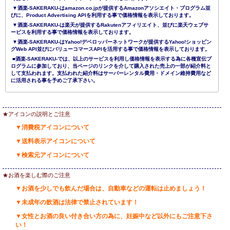
▼酒楽-SAKERAKU-はamazon.co.jpが提供するAmazonアソシエイト・プログラム並
びに、Product Advertising APIを利用する事で価格情報を表示しております。
▼酒楽-SAKERAKU-は楽天が提供するRakutenアフィリエイト、並びに楽天ウェブサ
ービスを利用する事で価格情報を表示しております。
▼酒楽-SAKERAKU-はYahoo!デベロッパーネットワークが提供するYahoo!ショッピン
グWeb API並びにバリューコマースAPIを活用する事で価格情報を表示しております。
■酒楽-SAKERAKU-では、以上のサービスを利用し価格情報を表示する為に各種宣伝プ
ログラムに参加しており、当ページのリンクを介して購入された売上の一部が紹介料と
して支払われます。支払われた紹介料はサーバーレンタル費用・ドメイン維持費用など
に活用される事を予めご了承下さい。
★アイコンの説明とご注意
▼消費税アイコンについて
▼送料表示アイコンについて
▼検索元アイコンについて
★お酒を楽しむ際のご注意
▼お酒を少しでも飲んだ場合は、自動車などの運転は止めましょう！
▼未成年の飲酒は法律で禁止されています！
▼女性とお酒の良い付き合い方の為に、妊娠中など以外にもご注意下さ
い！