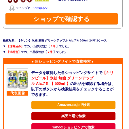
ショップ名：
いわゆるソ…
ショップで確認する
検索対象：【キリン】氷結 無糖 グリーンアップル Alc.7％ 500ml 24本 1ケース
▼
【送料込み】
での、出品状況は【
4件
】でした。
▼
【送料別】
での、出品状況は【
7件
】でした。
▼各ショッピングサイトで直接検索▼
データを取得した各ショッピングサイトで
【キリ
ンビール】氷結 無糖 グリーンアップ
ル Alc.7％ 【 500ml 】
の出品を確認する場合は、
以下のボタンから検索結果をチェックすることが
代表画像
できます。
Amazon.co.jpで検索
楽天市場で検索
Yahoo!ショッピングで検索