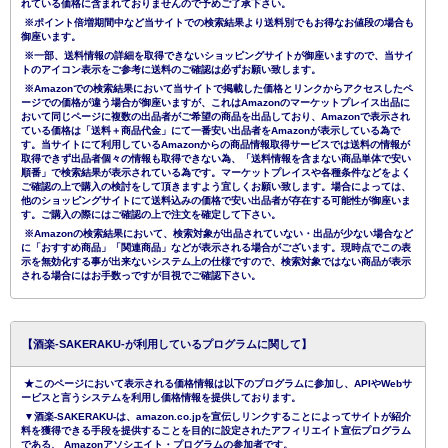
れている価格に含まれておりませんので予めご了承下さい。
※ポイント倍増期間中など当サイトでの検索結果より送料別でもお得なお値段の場合も
御座います。
※一部、送料情報の詳細を取得できないショッピングサイトが御座いますので、当サイ
トのアイコン表示をご参考に送料のご確認は必ずお願い致します。
※Amazonでの検索結果において当サイトで掲載した価格とリンクからアクセスしたペ
ージでの価格が違う場合が御座いますが、これはAmazonのマーケットプレイス出品に
おいて同じページに複数の出品者がご希望の商品を出品しており、Amazonで表示され
ている価格は「送料＋商品代金」にて一番安い出品者をAmazonが表示している為で
す。当サイトにて利用しているAmazonからの商品情報取得サービスでは送料の情報が
取得できず出品者個々の情報も取得できない為、「送料情報を含まない商品単体で安い
順番」で検索結果が表示されている為です。マーケットプレイスや各種条件などをよく
ご確認の上で購入の検討をして頂きますよう宜しくお願い致します。場合によっては、
他のショッピングサイトにて送料込みの価格で安い出品者が存在する可能性が御座いま
す。ご購入の際にはご確認の上で注文を確定して下さい。
※Amazonの検索結果において、検索対象が出品されていない・出品が少ない場合など
に「おすすめ商品」「関連商品」などが表示される場合がございます。現時点でこの表
示を無効化する事が出来ないシステム上の仕様ですので、検索対象ではない商品が表示
される場合にはお手数っですが目視でご確認下さい。
【酒楽-SAKERAKU-が利用しているプログラムに関して】
★このページにおいて表示される価格情報は以下のプログラムに参加し、APIやWebサ
ービスと言うシステムを利用し価格情報を提供しております。
▼酒楽-SAKERAKU-は、amazon.co.jpを宣伝しリンクすることによってサイトが紹介
料を獲得できる手段を提供することを目的に設定されたアフィリエイト宣伝プログラム
である、 Amazonアソシエイト・プログラムの参加者です。