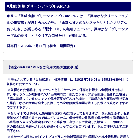
■氷結 無糖 グリーンアップル Alc.7％
キリン「氷結 無糖 グリーンアップル Alc.7％」は、「爽やかなグリーンアップ
ルの果実感」が感じられながら、「余計な甘さのないスッキリとしたクリアな
おいしさ」が楽しめる「果汁0.7％」の無糖チューハイ。爽やかな「グリーンア
ップルの香り」と「クリアな口当たり」が楽しめる。
発売日：2025年03月11日（初出｜期間限定）
【酒楽-SAKERAKU-をご利用の際の注意事項】
※表示されている「出品状況」「価格情報」は【2026年08月08日 14時23分39秒】に
取得されたデータです。
※取得された情報は、キャッシュとしてサーバーに保存され最大12時間維持されま
す。キャッシュが維持されている期間内に「新たなショップから新規出品された場合」
「既に出品しているショップで価格更新が行われた場合」「出品された商品が売り切れ
た場合」などの変動が発生した際、その変動は保持期間が終了した後に反映されますの
でご了承下さい。
※当サイトでは取得した価格情報を安い順に表示しておりますが、表示順は必ずしも最
安値などを保証するものではございません。価格情報の提供元で価格情報を取得出来な
い商品やショップが設定されている場合や、当サイトで設定した検索ワードやNGワー
ドの都合により表示されない商品やショップなどもございます。予めご理解の上でご利
用下さい。
※各サービス独自のポイントプログラムや地域送料設定の詳細などは検索結果に表示さ