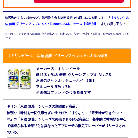
検索数が少ない場合など、送料別を含む送料設定でお探しになる際には、
「
【キリン】氷
結 無糖 グリーンアップル Alc.7％ 500ml 24本 1ケース【送料別】
」よりお探し下さい。
※このページでの検索結果は『消費税込み、送料込み』設定で検索した場合の価格情報を表示してお
ります。
【キリンビール】氷結 無糖 グリーンアップル Alc.7％の備考
メーカー名：キリンビール
商品名：氷結 無糖 グリーンアップル Alc.7％
お酒のジャンル：チューハイ 【缶】
アルコール度数：7％
※画像はブランドの代表画像です
キリン「氷結 無糖」シリーズの期間限定商品。
糖類や甘味料を一切使用せずに仕上げた「甘くなく」「果実味が引き立つ中
味」の「氷結 無糖」シリーズで発売される限定商品は、基本的に柑橘類を中心
で構成される通年品とは異なったアプローチの限定フレーバーがリリースされ
ている。