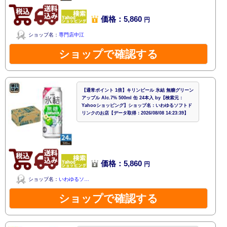
価格：5,860
円
ショップ名：
専門店中江
ショップで確認する
【通常ポイント 1倍】キリンビール 氷結 無糖グリーン
アップル Alc.7% 500ml 缶 24本入 by【検索元：
Yahooショッピング】ショップ名：いわゆるソフトド
リンクのお店【データ取得：2026/08/08 14:23:39】
価格：5,860
円
ショップ名：
いわゆるソ…
ショップで確認する