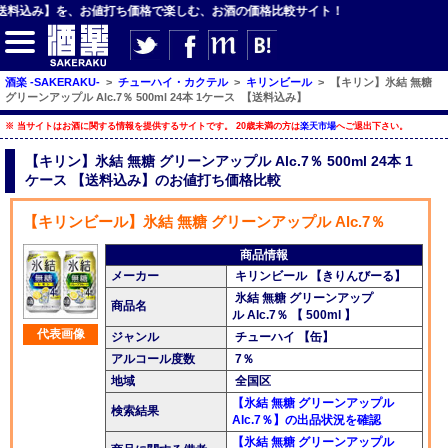
【送料込み】を、お値打ち価格で楽しむ、お酒の価格比較サイト！
酒楽 -SAKERAKU-
>
チューハイ・カクテル
>
キリンビール
>
【キリン】氷結 無糖
グリーンアップル Alc.7％ 500ml 24本 1ケース 【送料込み】
【サイト内検索】
※ 当サイトはお酒に関する情報を提供するサイトです。 20歳未満の方は
楽天市場
へご退出下さい。
【キリン】氷結 無糖 グリーンアップル Alc.7％ 500ml 24本 1
検索
ケース 【送料込み】のお値打ち価格比較
【キリンビール】氷結 無糖 グリーンアップル Alc.7％
【ジャンルメニュー】
商品情報
ビール
メーカー
キリンビール 【きりんびーる】
氷結 無糖 グリーンアップ
発泡酒・新ジャンル
商品名
ル Alc.7％ 【 500ml 】
代表画像
ジャンル
チューハイ 【缶】
チューハイ・カクテル
アルコール度数
7％
ハイボール・水割り
地域
全国区
【氷結 無糖 グリーンアップル
梅酒
検索結果
Alc.7％】の出品状況を確認
【氷結 無糖 グリーンアップル
酒楽ブログ