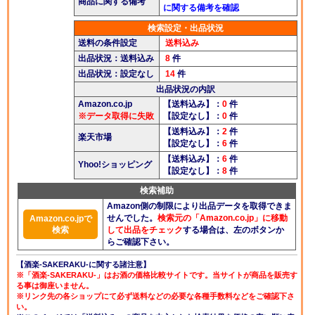
商品に関する備考
に関する備考を確認
酒楽ブログ
検索設定・出品状況
送料の条件設定
送料込み
出品状況：送料込み
8
件
出品状況：設定なし
14
件
出品状況の内訳
Amazon.co.jp
【送料込み】：
0
件
※データ取得に失敗
【設定なし】：
0
件
【送料込み】：
2
件
楽天市場
【設定なし】：
6
件
【送料込み】：
6
件
Yhoo!ショッピング
【設定なし】：
8
件
検索補助
Amazon側の制限により出品データを取得できま
せんでした。
検索元の「Amazon.co.jp」に移動
Amazon.co.jpで
検索
して出品をチェック
する場合は、左のボタンか
らご確認下さい。
【酒楽-SAKERAKU-に関する諸注意】
※「酒楽-SAKERAKU-」はお酒の価格比較サイトです。当サイトが商品を販売す
る事は御座いません。
※リンク先の各ショップにて必ず送料などの必要な各種手数料などをご確認下さ
い。