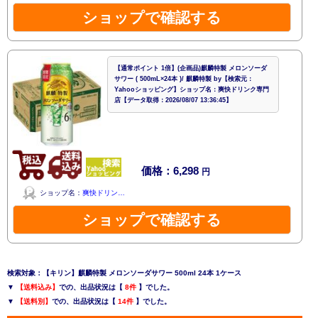
ショップで確認する
【通常ポイント 1倍】(企画品)麒麟特製 メロンソーダ
サワー ( 500mL×24本 )/ 麒麟特製 by【検索元：
Yahooショッピング】ショップ名：爽快ドリンク専門
店【データ取得：2026/08/07 13:36:45】
価格：6,298
円
ショップ名：
爽快ドリン…
ショップで確認する
検索対象：【キリン】麒麟特製 メロンソーダサワー 500ml 24本 1ケース
▼
【送料込み】
での、出品状況は【
8件
】でした。
▼
【送料別】
での、出品状況は【
14件
】でした。