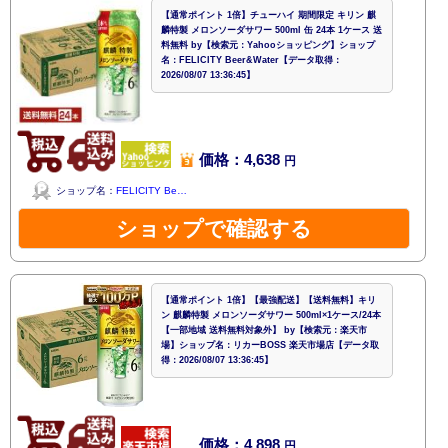
【通常ポイント 1倍】チューハイ 期間限定 キリン 麒
麟特製 メロンソーダサワー 500ml 缶 24本 1ケース 送
料無料 by【検索元：Yahooショッピング】ショップ
名：FELICITY Beer&Water【データ取得：
2026/08/07 13:36:45】
価格：4,638
円
ショップ名：
FELICITY Be…
ショップで確認する
【通常ポイント 1倍】【最強配送】【送料無料】キリ
ン 麒麟特製 メロンソーダサワー 500ml×1ケース/24本
【一部地域 送料無料対象外】 by【検索元：楽天市
場】ショップ名：リカーBOSS 楽天市場店【データ取
得：2026/08/07 13:36:45】
価格：4,898
円