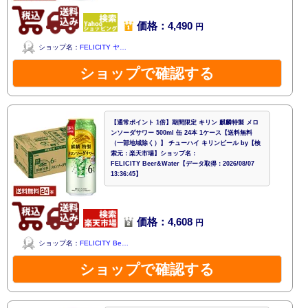
価格：4,490
円
ショップ名：
FELICITY ヤ…
ショップで確認する
【通常ポイント 1倍】期間限定 キリン 麒麟特製 メロ
ンソーダサワー 500ml 缶 24本 1ケース【送料無料
（一部地域除く）】 チューハイ キリンビール by【検
索元：楽天市場】ショップ名：
FELICITY Beer&Water【データ取得：2026/08/07
13:36:45】
価格：4,608
円
ショップ名：
FELICITY Be…
ショップで確認する