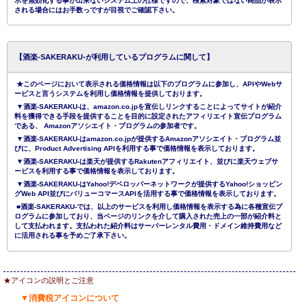
示を無効化する事が出来ないシステム上の仕様ですので、検索対象ではない商品が表示
される場合にはお手数っですが目視でご確認下さい。
【酒楽-SAKERAKU-が利用しているプログラムに関して】
★このページにおいて表示される価格情報は以下のプログラムに参加し、APIやWebサ
ービスと言うシステムを利用し価格情報を提供しております。
▼酒楽-SAKERAKU-は、amazon.co.jpを宣伝しリンクすることによってサイトが紹介
料を獲得できる手段を提供することを目的に設定されたアフィリエイト宣伝プログラム
である、 Amazonアソシエイト・プログラムの参加者です。
▼酒楽-SAKERAKU-はamazon.co.jpが提供するAmazonアソシエイト・プログラム並
びに、Product Advertising APIを利用する事で価格情報を表示しております。
▼酒楽-SAKERAKU-は楽天が提供するRakutenアフィリエイト、並びに楽天ウェブサ
ービスを利用する事で価格情報を表示しております。
▼酒楽-SAKERAKU-はYahoo!デベロッパーネットワークが提供するYahoo!ショッピン
グWeb API並びにバリューコマースAPIを活用する事で価格情報を表示しております。
■酒楽-SAKERAKU-では、以上のサービスを利用し価格情報を表示する為に各種宣伝プ
ログラムに参加しており、当ページのリンクを介して購入された売上の一部が紹介料と
して支払われます。支払われた紹介料はサーバーレンタル費用・ドメイン維持費用など
に活用される事を予めご了承下さい。
★アイコンの説明とご注意
▼消費税アイコンについて