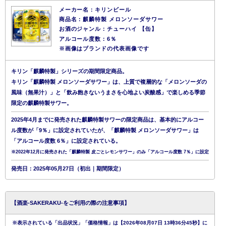
メーカー名：キリンビール
商品名：麒麟特製 メロンソーダサワー
お酒のジャンル：チューハイ 【缶】
アルコール度数：6％
※画像はブランドの代表画像です
キリン「麒麟特製」シリーズの期間限定商品。
キリン「麒麟特製 メロンソーダサワー」は、上質で複層的な「メロンソーダの
風味（無果汁）」と「飲み飽きないうまさを心地よい炭酸感」で楽しめる季節
限定の麒麟特製サワー。
2025年4月までに発売された麒麟特製サワーの限定商品は、基本的にアルコー
ル度数が「9％」に設定されていたが、「麒麟特製 メロンソーダサワー」は
「アルコール度数 6％」に設定されている。
※2022年12月に発売された「麒麟特製 皮ごとレモンサワー」のみ「アルコール度数 7％」に設定
発売日：2025年05月27日（初出｜期間限定）
【酒楽-SAKERAKU-をご利用の際の注意事項】
※表示されている「出品状況」「価格情報」は【2026年08月07日 13時36分45秒】に