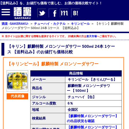
料込み】を、お値打ち価格で楽しむ、お酒の価格比較サイト！
酒楽 -SAKERAKU-
>
チューハイ・カクテル
>
キリンビール
>
【キリン】麒麟特製
メロンソーダサワー 500ml 24本 1ケース 【送料込み】
※ 当サイトはお酒に関する情報を提供するサイトです。 20歳未満の方は
楽天市場
へご退出下さい。
【サイト内検索】
【キリン】麒麟特製 メロンソーダサワー 500ml 24本 1ケー
ス 【送料込み】のお値打ち価格比較
検索
【キリンビール】麒麟特製 メロンソーダサワー
【ジャンルメニュー】
商品情報
メーカー
キリンビール 【きりんびーる】
ビール
麒麟特製 メロンソーダサワ
商品名
ー 【 500ml 】
発泡酒・新ジャンル
代表画像
ジャンル
チューハイ 【缶】
チューハイ・カクテル
アルコール度数
6％
地域
全国区
ハイボール・水割り
【麒麟特製メロンソーダサワー】
検索結果
の出品状況を確認
梅酒
【麒麟特製メロンソーダサワー】