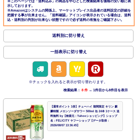
※このページでは「送料込み」の商品を中心とした検索結果を価格の安い順に表
示しております。
※Amazonはシステムの関係上、マーケットプレイス出品者の送料設定の詳細を
把握する事が出来ません。「送料確認」アイコンが表示されている場合は、送料
込・送料別の判別が出来ない状態ですので必ず送料の有無をご確認下さい。
送料別に切り替え
一括表示に切り替え
※チェックを入れると表示が切り替わります。
検索結果：
8 件
→ 1件目から8件目を表示
【通常ポイント 1倍】チューハイ 期間限定 キリン 麒
麟特製 メロンソーダサワー 500ml 缶 24本 1ケース 送
料無料 by【検索元：Yahooショッピング】ショップ
名：FELICITY ヤフーショップ【データ取得：
2026/08/07 13:36:45】