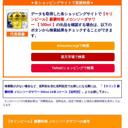
▼各ショッピングサイトで直接検索▼
データを取得した各ショッピングサイトで
【キリ
ンビール】麒麟特製 メロンソーダサワ
ー 【 500ml 】
の出品を確認する場合は、以下の
ボタンから検索結果をチェックすることができま
代表画像
す。
Amazon.co.jpで検索
楽天市場で検索
Yahoo!ショッピングで検索
検索数が少ない場合など、送料別を含む送料設定でお探しになる際には、
「
【キリン】麒
麟特製 メロンソーダサワー 500ml 24本 1ケース【送料別】
」よりお探し下さい。
※このページでの検索結果は『消費税込み、送料込み』設定で検索した場合の価格情報を表示してお
ります。
【キリンビール】麒麟特製 メロンソーダサワーの備考