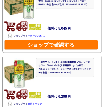
索元：Yahooショッピング】ショップ名：リカー
BOSS 2号店【データ取得：2026/08/07 13:36:45】
価格：5,045
円
ショップ名：
リカーBOSS …
ショップで確認する
【通常ポイント 1倍】(企画品)麒麟特製 メロンソーダ
サワー ( 500mL×24本 )/ 麒麟特製 by【検索元：
Yahooショッピング】ショップ名：爽快ドラッグ【デ
ータ取得：2026/08/07 13:36:45】
価格：6,298
円
ショップ名：
爽快ドラッグ