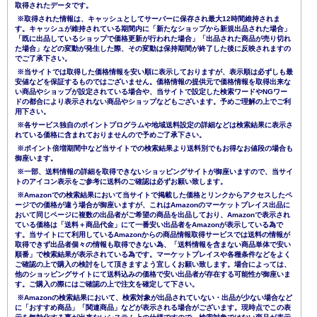
取得されたデータです。
※取得された情報は、キャッシュとしてサーバーに保存され最大12時間維持されま
す。キャッシュが維持されている期間内に「新たなショップから新規出品された場合」
「既に出品しているショップで価格更新が行われた場合」「出品された商品が売り切れ
た場合」などの変動が発生した際、その変動は保持期間が終了した後に反映されますの
でご了承下さい。
※当サイトでは取得した価格情報を安い順に表示しておりますが、表示順は必ずしも最
安値などを保証するものではございません。価格情報の提供元で価格情報を取得出来な
い商品やショップが設定されている場合や、当サイトで設定した検索ワードやNGワー
ドの都合により表示されない商品やショップなどもございます。予めご理解の上でご利
用下さい。
※各サービス独自のポイントプログラムや地域送料設定の詳細などは検索結果に表示さ
れている価格に含まれておりませんので予めご了承下さい。
※ポイント倍増期間中など当サイトでの検索結果より送料別でもお得なお値段の場合も
御座います。
※一部、送料情報の詳細を取得できないショッピングサイトが御座いますので、当サイ
トのアイコン表示をご参考に送料のご確認は必ずお願い致します。
※Amazonでの検索結果において当サイトで掲載した価格とリンクからアクセスしたペ
ージでの価格が違う場合が御座いますが、これはAmazonのマーケットプレイス出品に
おいて同じページに複数の出品者がご希望の商品を出品しており、Amazonで表示され
ている価格は「送料＋商品代金」にて一番安い出品者をAmazonが表示している為で
す。当サイトにて利用しているAmazonからの商品情報取得サービスでは送料の情報が
取得できず出品者個々の情報も取得できない為、「送料情報を含まない商品単体で安い
順番」で検索結果が表示されている為です。マーケットプレイスや各種条件などをよく
ご確認の上で購入の検討をして頂きますよう宜しくお願い致します。場合によっては、
他のショッピングサイトにて送料込みの価格で安い出品者が存在する可能性が御座いま
す。ご購入の際にはご確認の上で注文を確定して下さい。
※Amazonの検索結果において、検索対象が出品されていない・出品が少ない場合など
に「おすすめ商品」「関連商品」などが表示される場合がございます。現時点でこの表