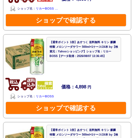
ショップ名：
リカーBOSS …
ショップで確認する
【通常ポイント 1倍】あすつく 送料無料 キリン 麒麟
特製 メロンソーダサワー 500ml×1ケース/24本 by【検
索元：Yahooショッピング】ショップ名：リカー
BOSS【データ取得：2026/08/07 13:36:45】
価格：4,898
円
ショップ名：
リカーBOSS
ショップで確認する
【通常ポイント 1倍】あすつく 送料無料 キリン 麒麟
特製 メロンソーダサワー 500ml×1ケース/24本 by【検