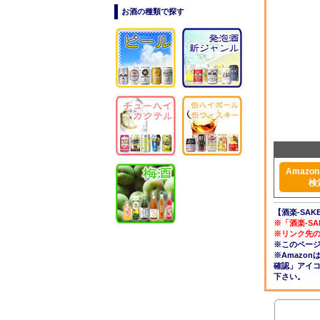
お酒の種類で探す
Amazon.
検
【酒楽-SAK
※「酒楽-S
※リンク先
※このペー
※Amazo
確認」アイ
下さい。