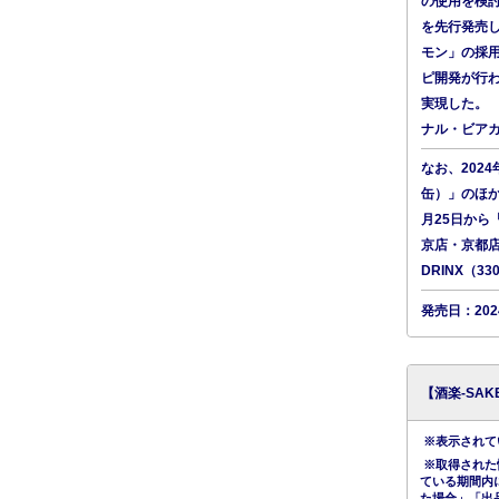
の使用を検討
を先行発売
モン」の採
ピ開発が行
実現した。 
ナル・ビアカ
なお、2024
缶）」のほか
月25日から
京店・京都店
DRINX（
発売日：202
【酒楽-SA
※表示されてい
※取得された
ている期間内
た場合」「出