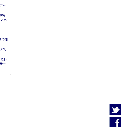
テム
手段を
グラム
事で価
にバリ
してお
サー