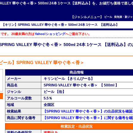
G VALLEY 華やぐ冬＜香＞ 500ml 24本 1ケース【送料込み】を、お値打ち価格
【ジャンルメニュー】
ビール
発泡酒・新ジャ
>
【キリン】SPRING VALLEY 華やぐ冬＜香＞ 500ml 24本 1ケース 【送料込み】
です。 20歳未満の方は
Yahoo!ショッピング
へご退出下さい。
PRING VALLEY 華やぐ冬＜香＞ 500ml 24本 1ケース 【送料込み】
ール】SPRING VALLEY 華やぐ冬＜香＞
商品情報
メーカー
キリンビール 【きりんびーる】
商品名
SPRING VALLEY 華やぐ冬＜香＞ 【 500ml 】
ジャンル
ビール 【缶】
アルコール度数
5.5％
地域
全国区
検索結果
【SPRING VALLEY 華やぐ冬＜香＞】の出品状況を確認
商品に関する備考
【SPRING VALLEY 華やぐ冬＜香＞】に関する備考を
検索設定・出品状況
送料の条件設定
送料込み