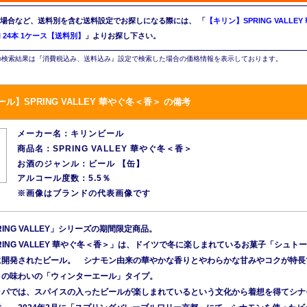
場合など、送料別を含む送料設定でお探しになる際には、
「
【キリン】SPRING VALLEY
l 24本 1ケース【送料別】
」よりお探し下さい。
検索結果は『消費税込み、送料込み』設定で検索した場合の価格情報を表示しております。
ル】SPRING VALLEY 華やぐ冬＜香＞ の備考
メーカー名：キリンビール
商品名：SPRING VALLEY 華やぐ冬＜香＞
お酒のジャンル：ビール 【缶】
アルコール度数：5.5％
※画像はブランドの代表画像です
ING VALLEY」シリーズの期間限定商品。
RING VALLEY 華やぐ冬＜香＞」は、ドイツで冬に楽しまれているお菓子「シュト
に開発されたビール。 シナモン由来の華やかな香りとやわらかな甘みやコクが特長
りの味わいの「ウィンターエール」タイプ。
ッパでは、スパイスの入ったビールが楽しまれているという文化から着想を得てシナ