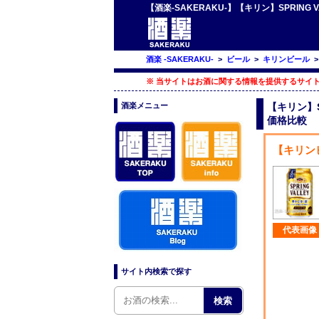
【酒楽-SAKERAKU-】【キリン】SPRIN
酒楽 -SAKERAKU-
>
ビール
>
キリンビール
※ 当サイトはお酒に関する情報を提供するサイト
酒楽メニュー
【キリン】S
価格比較
【キリンビ
代表画像
サイト内検索で探す
検索