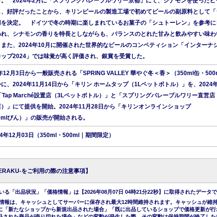
。 2024年2月に「スプリングバレーブルワリー京都」にて、シナモンを使ったビ
し、好評だったことから、キリンビールの製造工場で初めてビールの副原料として「
用を決定。 ドイツで冬の時期に楽しまれているお菓子の「シュトーレン」を参考に
われ、シナモンの香りを特長としながらも、バランスのとれた甘みと飲みやすい味わ
また、2024年10月に開催された世界的なビールのコンペティション「インターナ
ップ2024」では味覚が高く評価され、銀賞を受賞した。
年12月3日から一般販売される「SPRING VALLEY 華やぐ冬＜香＞（350ml缶・500
に、2024年11月14日から「キリン ホームタップ（1Lペットボトル）」を、2024年
「Tap Marché設置店（3Lペットボトル）」と「スプリングバレーブルワリー直営店
）」にて提供を開始。2024年11月28日から「キリンオンラインショップ
330mlびん）」の販売が開始される。
4年12月03日（350ml・500ml｜期間限定）
KERAKU-をご利用の際の注意事項】
る「出品状況」「価格情報」は【2026年08月07日 04時21分22秒】に取得されたデータ
情報は、キャッシュとしてサーバーに保存され最大12時間維持されます。キャッシュが維
に「新たなショップから新規出品された場合」「既に出品しているショップで価格更新が行
品された商品が売り切れた場合」などの変動が発生した際、その変動は保持期間が終了した