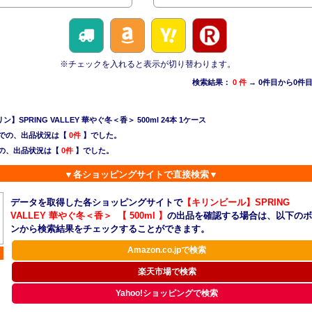
※チェックを入れると表示が切り替わります。
検索結果：
0 件
→ 0件目から0件
SPRING VALLEY 華やぐ冬＜香＞ 500ml 24本 1ケース
での、出品状況は【
0件
】でした。
の、出品状況は【
0件
】でした。
▼各ショッピングサイトで直接検索▼
データを取得した各ショッピングサイトで
【キリンビール】SPRING
VALLEY 華やぐ冬＜香＞ 【 500ml 】
の出品を確認する場合は、以下のボ
ンから検索結果をチェックすることができます。
Amazon.co.jpで検索
楽天市場で検索
Yahoo!ショッピングで検索