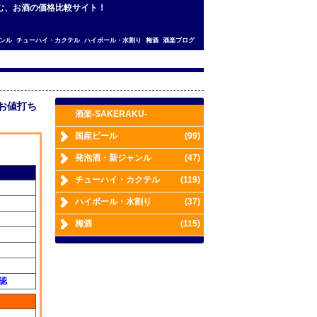
で楽しむ、お酒の価格比較サイト！
ンル
チューハイ・カクテル
ハイボール・水割り
梅酒
酒楽ブログ
のお値打ち
酒楽-SAKERAKU-
国産ビール
(99)
発泡酒・新ジャンル
(47)
チューハイ・カクテル
(119)
ハイボール・水割り
(37)
梅酒
(115)
確認