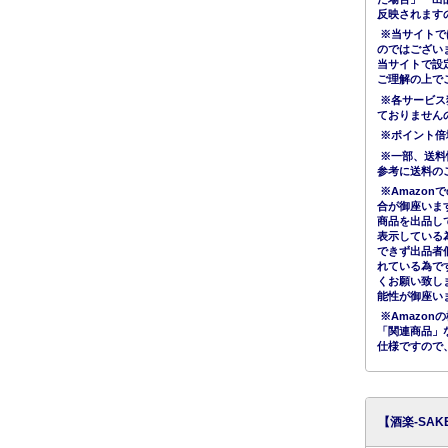
反映されます
※当サイトで
のではござい
当サイトで設
ご理解の上で
※各サービス
ておりません
※ポイント倍
※一部、送料
参考に送料の
※Amazo
合が御座いま
商品を出品し
表示している
できず出品者
れている為で
くお願い致し
能性が御座い
※Amazo
「関連商品」
仕様ですので
【酒楽-SA