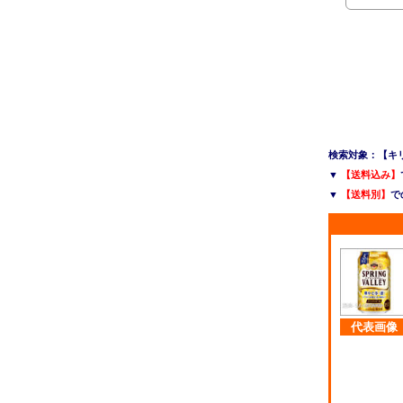
検索対象：【キリン】
▼
【送料込み】
▼
【送料別】
で
代表画像