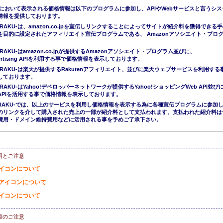
において表示される価格情報は以下のプログラムに参加し、APIやWebサービスと言うシス
情報を提供しております。
ERAKU-は、amazon.co.jpを宣伝しリンクすることによってサイトが紹介料を獲得できる
を目的に設定されたアフィリエイト宣伝プログラムである、 Amazonアソシエイト・プロ
。
RAKU-はamazon.co.jpが提供するAmazonアソシエイト・プログラム並びに、
Advertising APIを利用する事で価格情報を表示しております。
ERAKU-は楽天が提供するRakutenアフィリエイト、並びに楽天ウェブサービスを利用する
しております。
ERAKU-はYahoo!デベロッパーネットワークが提供するYahoo!ショッピングWeb API並び
APIを活用する事で価格情報を表示しております。
KERAKU-では、以上のサービスを利用し価格情報を表示する為に各種宣伝プログラムに参加
のリンクを介して購入された売上の一部が紹介料として支払われます。支払われた紹介料は
費用・ドメイン維持費用などに活用される事を予めご了承下さい。
明とご注意
イコンについて
アイコンについて
イコンについて
際のご注意