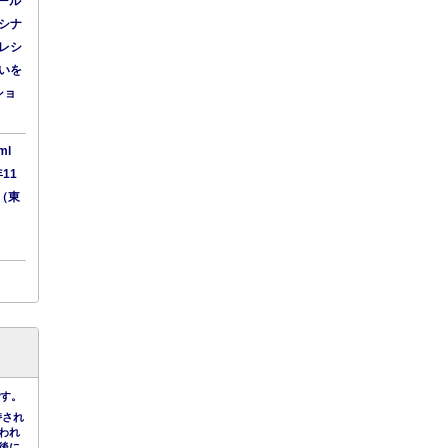
ール
シナ
レシ
いを
ショ
ml
11
（東
です。
持され
われ
後に