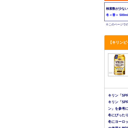
検索数が少ない
冬＜香＞ 500m
※このページでの
【キリンビー
キリン「SPR
キリン「SP
ン」を参考
冬にぴった
冬にヨーロ