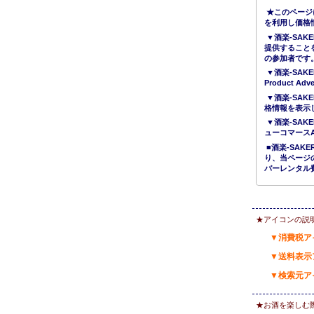
★このページ
を利用し価格
▼酒楽-SAK
提供すること
の参加者です
▼酒楽-SAKE
Product 
▼酒楽-SAK
格情報を表示
▼酒楽-SAK
ューコマース
■酒楽-SA
り、当ページ
バーレンタル
★アイコンの説
▼消費税ア
▼送料表示
▼検索元ア
★お酒を楽しむ