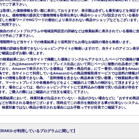
のでご了承下さい。
は取得した価格情報を安い順に表示しておりますが、表示順は必ずしも最安値などを保証
ません。価格情報の提供元で価格情報を取得出来ない商品やショップが設定されている場合
定した検索ワードやNGワードの都合により表示されない商品やショップなどもございます
ご利用下さい。
独自のポイントプログラムや地域送料設定の詳細などは検索結果に表示されている価格に
ので予めご了承下さい。
増期間中など当サイトでの検索結果より送料別でもお得なお値段の場合も御座います。
情報の詳細を取得できないショッピングサイトが御座いますので、当サイトのアイコン表
ご確認は必ずお願い致します。
nでの検索結果において当サイトで掲載した価格とリンクからアクセスしたページでの価格が
すが、これはAmazonのマーケットプレイス出品において同じページに複数の出品者がご希
ており、Amazonで表示されている価格は「送料＋商品代金」にて一番安い出品者をAmazo
為です。当サイトにて利用しているAmazonからの商品情報取得サービスでは送料の情報が
個々の情報も取得できない為、「送料情報を含まない商品単体で安い順番」で検索結果が表
す。マーケットプレイスや各種条件などをよくご確認の上で購入の検討をして頂きますよう
ます。場合によっては、他のショッピングサイトにて送料込みの価格で安い出品者が存在す
ます。ご購入の際にはご確認の上で注文を確定して下さい。
nの検索結果において、検索対象が出品されていない・出品が少ない場合などに「おすすめ商
などが表示される場合がございます。現時点でこの表示を無効化する事が出来ないシステム
、検索対象ではない商品が表示される場合にはお手数っですが目視でご確認下さい。
KERAKU-が利用しているプログラムに関して】