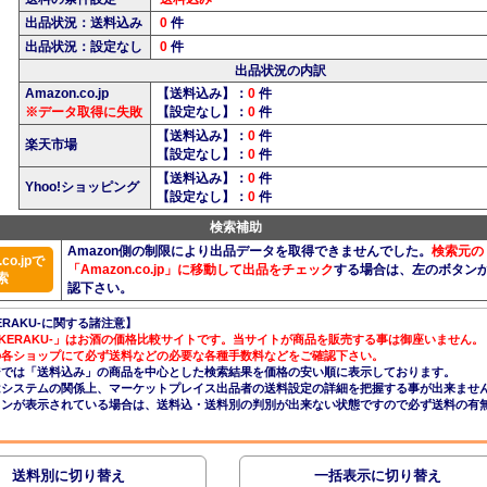
出品状況：送料込み
0
件
出品状況：設定なし
0
件
出品状況の内訳
Amazon.co.jp
【送料込み】：
0
件
※データ取得に失敗
【設定なし】：
0
件
【送料込み】：
0
件
楽天市場
【設定なし】：
0
件
【送料込み】：
0
件
Yhoo!ショッピング
【設定なし】：
0
件
検索補助
Amazon側の制限により出品データを取得できませんでした。
検索元の
co.jpで
「Amazon.co.jp」に移動して出品をチェック
する場合は、左のボタン
索
認下さい。
ERAKU-に関する諸注意】
AKERAKU-」はお酒の価格比較サイトです。当サイトが商品を販売する事は御座いません。
の各ショップにて必ず送料などの必要な各種手数料などをご確認下さい。
ジでは「送料込み」の商品を中心とした検索結果を価格の安い順に表示しております。
nはシステムの関係上、マーケットプレイス出品者の送料設定の詳細を把握する事が出来ませ
コンが表示されている場合は、送料込・送料別の判別が出来ない状態ですので必ず送料の有
送料別に切り替え
一括表示に切り替え