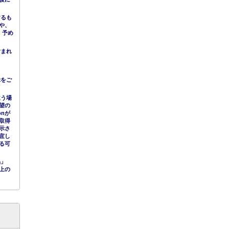
するも
や、
。予め
含まれ
示をご
違う場
望の
nが
取得
示さ
宜し
る可
品」
上の