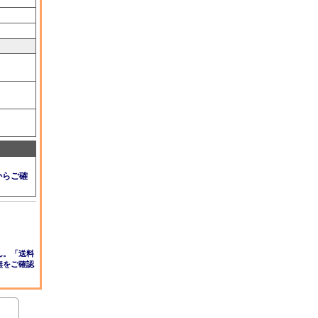
からご確
ん。「送料
無をご確認