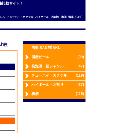
価格比較サイト！
ンル
チューハイ・カクテル
ハイボール・水割り
梅酒
酒楽ブログ
格比較
酒楽-SAKERAKU-
国産ビール
(99)
発泡酒・新ジャンル
(47)
チューハイ・カクテル
(119)
ハイボール・水割り
(37)
梅酒
(115)