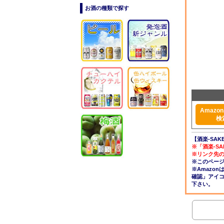
お酒の種類で探す
Amazon.
検
【酒楽-SAK
※「酒楽-S
※リンク先
※このペー
※Amazo
確認」アイ
下さい。