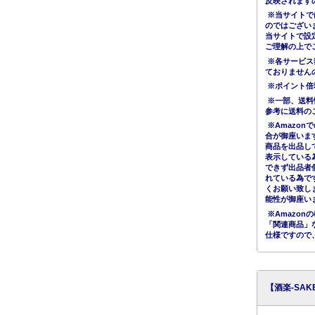
反映されます
※当サイトで
のではござい
当サイトで設
ご理解の上で
※各サービス
ておりません
※ポイント倍
※一部、送料
参考に送料の
※Amazo
合が御座いま
商品を出品し
表示している
できず出品者
れている為で
くお願い致し
能性が御座い
※Amazo
「関連商品」
仕様ですので
【酒楽-SA