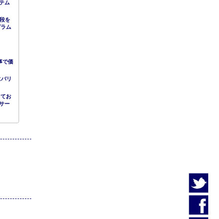
テム
手段を
グラム
事で価
にバリ
してお
サー