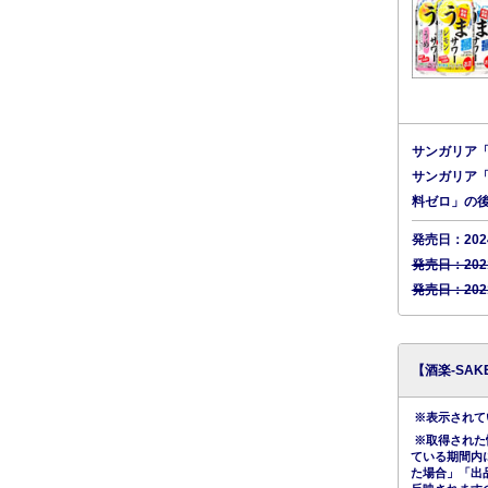
サンガリア
サンガリア
料ゼロ」の
発売日：202
発売日：202
発売日：20
【酒楽-SA
※表示されてい
※取得された
ている期間内
た場合」「出