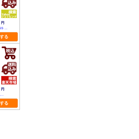
0
円
S …
する
4
円
ん…
する