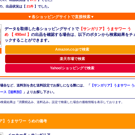
の、出品状況は【
21件
】でした。
▼各ショッピングサイトで直接検索▼
データを取得した各ショッピングサイトで
【サンガリア】うまサワー う
め 【 490ml 】
の出品を確認する場合は、以下のボタンから検索結果をチ
ックすることができます。
Amazon.co.jpで検索
楽天市場で検索
Yahoo!ショッピングで検索
場合など、送料別を含む送料設定でお探しになる際には、
「
【サンガリア】うまサワー う
 1ケース【送料別】
」よりお探し下さい。
検索結果は『消費税込み、送料込み』設定で検索した場合の価格情報を表示しております。
ア】うまサワー うめの備考
メーカー名：サンガリア