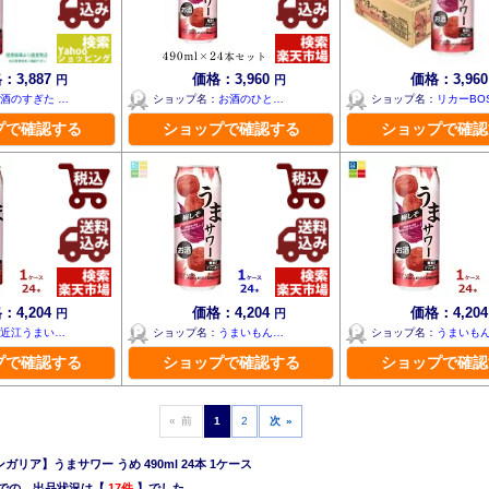
：3,887
価格：3,960
価格：3,96
円
円
酒のすぎた …
ショップ名：
お酒のひと…
ショップ名：
リカーBOS
プで確認する
ショップで確認する
ショップで確認
：4,204
価格：4,204
価格：4,20
円
円
近江うまい…
ショップ名：
うまいもん…
ショップ名：
うまいも
プで確認する
ショップで確認する
ショップで確認
« 前
1
2
次 »
リア】うまサワー うめ 490ml 24本 1ケース
での、出品状況は【
17件
】でした。