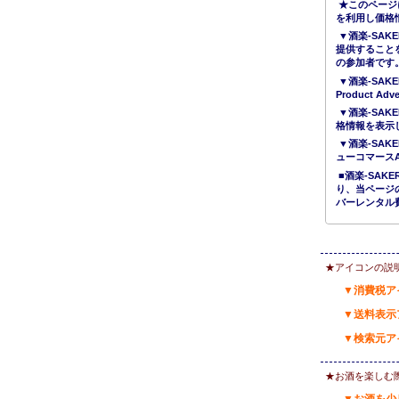
★このページ
を利用し価格
▼酒楽-SAK
提供すること
の参加者です
▼酒楽-SAKE
Product 
▼酒楽-SAK
格情報を表示
▼酒楽-SAK
ューコマース
■酒楽-SA
り、当ページ
バーレンタル
★アイコンの説
▼消費税ア
▼送料表示
▼検索元ア
★お酒を楽しむ