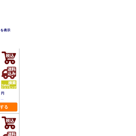
目を表示
5
円
ク…
する