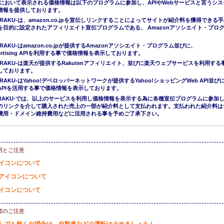
において表示される価格情報は以下のプログラムに参加し、APIやWebサービスと言うシス
情報を提供しております。
ERAKU-は、amazon.co.jpを宣伝しリンクすることによってサイトが紹介料を獲得できる
を目的に設定されたアフィリエイト宣伝プログラムである、 Amazonアソシエイト・プロ
。
RAKU-はamazon.co.jpが提供するAmazonアソシエイト・プログラム並びに、
Advertising APIを利用する事で価格情報を表示しております。
ERAKU-は楽天が提供するRakutenアフィリエイト、並びに楽天ウェブサービスを利用する
しております。
ERAKU-はYahoo!デベロッパーネットワークが提供するYahoo!ショッピングWeb API並び
APIを活用する事で価格情報を表示しております。
KERAKU-では、以上のサービスを利用し価格情報を表示する為に各種宣伝プログラムに参加
のリンクを介して購入された売上の一部が紹介料として支払われます。支払われた紹介料は
費用・ドメイン維持費用などに活用される事を予めご了承下さい。
明とご注意
イコンについて
アイコンについて
イコンについて
際のご注意