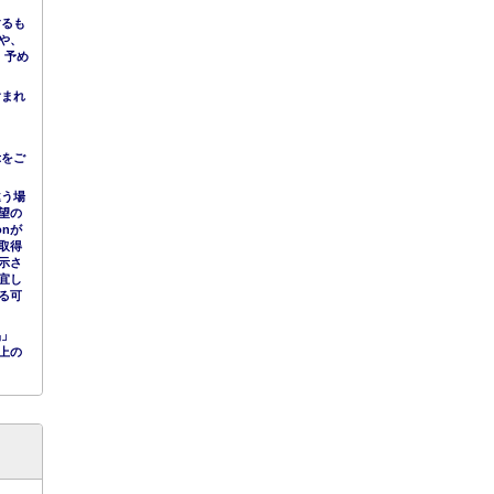
するも
や、
。予め
含まれ
示をご
違う場
望の
nが
取得
示さ
宜し
る可
品」
上の