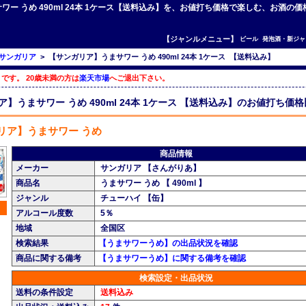
サワー うめ 490ml 24本 1ケース【送料込み】を、お値打ち価格で楽しむ、お酒の
【ジャンルメニュー】
ビール
発泡酒・新ジャ
サンガリア
>
【サンガリア】うまサワー うめ 490ml 24本 1ケース 【送料込み】
です。 20歳未満の方は
楽天市場
へご退出下さい。
】うまサワー うめ 490ml 24本 1ケース 【送料込み】のお値打ち価
リア】うまサワー うめ
商品情報
メーカー
サンガリア 【さんがりあ】
商品名
うまサワー うめ 【 490ml 】
ジャンル
チューハイ 【缶】
アルコール度数
5％
地域
全国区
検索結果
【うまサワーうめ】の出品状況を確認
商品に関する備考
【うまサワーうめ】に関する備考を確認
検索設定・出品状況
送料の条件設定
送料込み