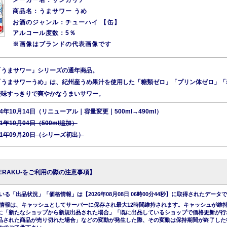
商品名：うまサワー うめ
お酒のジャンル：チューハイ 【缶】
アルコール度数：5％
※画像はブランドの代表画像です
「うまサワー」シリーズの通年商品。
「うまサワーうめ」は、紀州産うめ果汁を使用した「糖類ゼロ」「プリン体ゼロ」「
後味すっきりで爽やかなうまいサワー。
4年10月14日（リニューアル｜容量変更｜500ml→490ml）
1年10月04日（500ml追加）
21年09月20日（シリーズ初出）
KERAKU-をご利用の際の注意事項】
る「出品状況」「価格情報」は【2026年08月08日 06時00分44秒】に取得されたデータ
情報は、キャッシュとしてサーバーに保存され最大12時間維持されます。キャッシュが維
に「新たなショップから新規出品された場合」「既に出品しているショップで価格更新が行
品された商品が売り切れた場合」などの変動が発生した際、その変動は保持期間が終了した