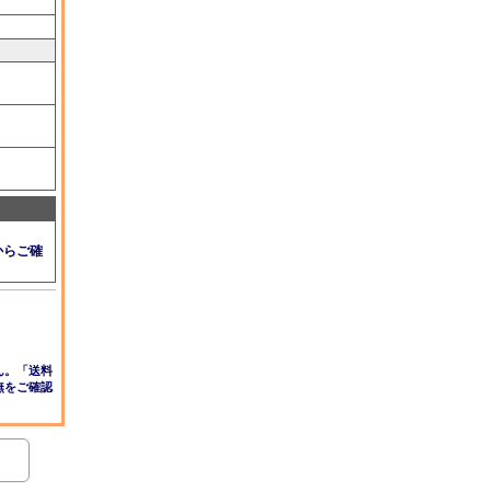
からご確
ん。「送料
無をご確認