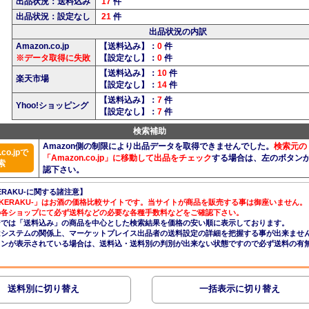
出品状況：送料込み
17
件
出品状況：設定なし
21
件
出品状況の内訳
Amazon.co.jp
【送料込み】：
0
件
※データ取得に失敗
【設定なし】：
0
件
【送料込み】：
10
件
楽天市場
【設定なし】：
14
件
【送料込み】：
7
件
Yhoo!ショッピング
【設定なし】：
7
件
検索補助
Amazon側の制限により出品データを取得できませんでした。
検索元の
co.jpで
「Amazon.co.jp」に移動して出品をチェック
する場合は、左のボタン
索
認下さい。
ERAKU-に関する諸注意】
AKERAKU-」はお酒の価格比較サイトです。当サイトが商品を販売する事は御座いません。
の各ショップにて必ず送料などの必要な各種手数料などをご確認下さい。
ジでは「送料込み」の商品を中心とした検索結果を価格の安い順に表示しております。
nはシステムの関係上、マーケットプレイス出品者の送料設定の詳細を把握する事が出来ませ
コンが表示されている場合は、送料込・送料別の判別が出来ない状態ですので必ず送料の有
送料別に切り替え
一括表示に切り替え