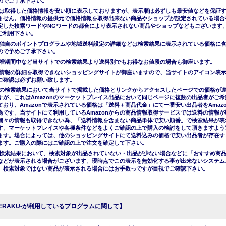
のでご了承下さい。
は取得した価格情報を安い順に表示しておりますが、表示順は必ずしも最安値などを保証
ません。価格情報の提供元で価格情報を取得出来ない商品やショップが設定されている場合
定した検索ワードやNGワードの都合により表示されない商品やショップなどもございます
ご利用下さい。
独自のポイントプログラムや地域送料設定の詳細などは検索結果に表示されている価格に
ので予めご了承下さい。
増期間中など当サイトでの検索結果より送料別でもお得なお値段の場合も御座います。
情報の詳細を取得できないショッピングサイトが御座いますので、当サイトのアイコン表
ご確認は必ずお願い致します。
nでの検索結果において当サイトで掲載した価格とリンクからアクセスしたページでの価格が
すが、これはAmazonのマーケットプレイス出品において同じページに複数の出品者がご希
ており、Amazonで表示されている価格は「送料＋商品代金」にて一番安い出品者をAmazo
為です。当サイトにて利用しているAmazonからの商品情報取得サービスでは送料の情報が
個々の情報も取得できない為、「送料情報を含まない商品単体で安い順番」で検索結果が表
す。マーケットプレイスや各種条件などをよくご確認の上で購入の検討をして頂きますよう
ます。場合によっては、他のショッピングサイトにて送料込みの価格で安い出品者が存在す
ます。ご購入の際にはご確認の上で注文を確定して下さい。
nの検索結果において、検索対象が出品されていない・出品が少ない場合などに「おすすめ商
などが表示される場合がございます。現時点でこの表示を無効化する事が出来ないシステム
、検索対象ではない商品が表示される場合にはお手数っですが目視でご確認下さい。
KERAKU-が利用しているプログラムに関して】