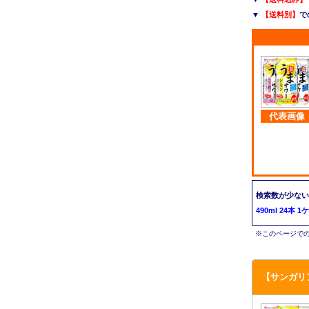
▼
【送料別】
で
代表画像
検索数が少ない
490ml 24本
※このページでの
【サンガリ