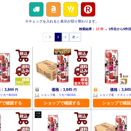
※チェックを入れると表示が切り替わります。
検索結果：
17 件
→ 1件目から9件
« 前
1
2
次 »
：3,844
価格：3,845
価格：3,84
円
円
リカーBOSS
ショップ名：
リカーBOSS …
ショップ名：
イズミッ
プで確認する
ショップで確認する
ショップで確認