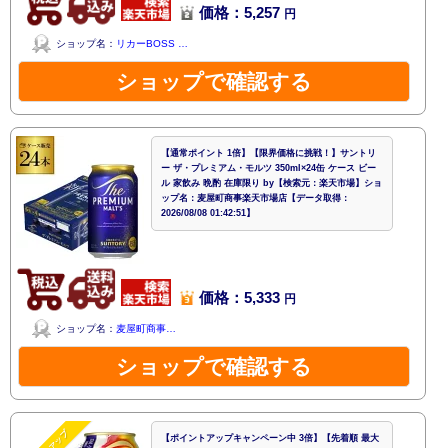
価格：5,257
円
ショップ名：
リカーBOSS …
ショップで確認する
【通常ポイント 1倍】【限界価格に挑戦！】サントリ
ー ザ・プレミアム・モルツ 350ml×24缶 ケース ビー
ル 家飲み 晩酌 在庫限り by【検索元：楽天市場】ショ
ップ名：麦屋町商事楽天市場店【データ取得：
2026/08/08 01:42:51】
価格：5,333
円
ショップ名：
麦屋町商事…
ショップで確認する
【ポイントアップキャンペーン中 3倍】【先着順 最大