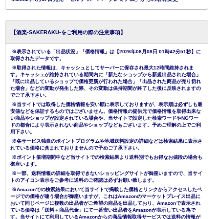
【酒楽-SAKERAKU-をご利用の際の注意事項】
※表示されている「出品状況」「価格情報」は【2026年08月08日 01時42分51秒】に
取得されたデータです。
※取得された情報は、キャッシュとしてサーバーに保存され最大12時間維持されま
す。キャッシュが維持されている期間内に「新たなショップから新規出品された場合」
「既に出品しているショップで価格更新が行われた場合」「出品された商品が売り切れ
た場合」などの変動が発生した際、その変動は保持期間が終了した後に反映されますの
でご了承下さい。
※当サイトでは取得した価格情報を安い順に表示しておりますが、表示順は必ずしも最
安値などを保証するものではございません。価格情報の提供元で価格情報を取得出来な
い商品やショップが設定されている場合や、当サイトで設定した検索ワードやNGワー
ドの都合により表示されない商品やショップなどもございます。予めご理解の上でご利
用下さい。
※各サービス独自のポイントプログラムや地域送料設定の詳細などは検索結果に表示さ
れている価格に含まれておりませんので予めご了承下さい。
※ポイント倍増期間中など当サイトでの検索結果より送料別でもお得なお値段の場合も
御座います。
※一部、送料情報の詳細を取得できないショッピングサイトが御座いますので、当サイ
トのアイコン表示をご参考に送料のご確認は必ずお願い致します。
※Amazonでの検索結果において当サイトで掲載した価格とリンクからアクセスしたペ
ージでの価格が違う場合が御座いますが、これはAmazonのマーケットプレイス出品に
おいて同じページに複数の出品者がご希望の商品を出品しており、Amazonで表示され
ている価格は「送料＋商品代金」にて一番安い出品者をAmazonが表示している為で
す。当サイトにて利用しているAmazonからの商品情報取得サービスでは送料の情報が