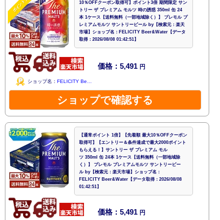
ポイントアップ
10％OFFクーポン取得可】ポイント3倍 期間限定 サン
トリー ザ プレミアム モルツ 時の誘惑 350ml 缶 24
本 1ケース【送料無料（一部地域除く）】 プレモル プ
レミアムモルツ サントリービール by【検索元：楽天
市場】ショップ名：FELICITY Beer&Water【データ
取得：2026/08/08 01:42:51】
価格：5,491
円
ショップ名：
FELICITY Be…
ショップで確認する
【通常ポイント 1倍】【先着順 最大10％OFFクーポン
取得可】【エントリー＆条件達成で最大2000ポイント
もらえる！】サントリー ザ プレミアム モル
ツ 350ml 缶 24本 1ケース【送料無料（一部地域除
く）】 プレモル プレミアムモルツ サントリービー
ル by【検索元：楽天市場】ショップ名：
FELICITY Beer&Water【データ取得：2026/08/08
01:42:51】
価格：5,491
円