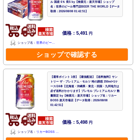
ル 国産 6％ 長S by【検索元：楽天市場】ショップ
名：世界のビール専門店BEER THE WORLD【データ
取得：2026/08/08 01:42:51】
価格：5,491
円
ショップ名：
世界のビー…
ショップで確認する
【通常ポイント 1倍】【最強配送】【送料無料】サン
トリー ザ・プレミアム・モルツ 時の誘惑 350ml×1ケ
ース/24本【北海道・沖縄県・東北・四国・九州地方は
必ず送料がかかります】プレモル プレミアムモルツ 数
量限定 by【検索元：楽天市場】ショップ名：リカー
BOSS 楽天市場店【データ取得：2026/08/08
01:42:51】
価格：5,498
円
ショップ名：
リカーBOSS …