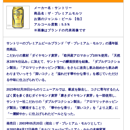
メーカー名：サントリー
商品名：ザ・プレミアムモルツ
お酒のジャンル：ビール 【缶】
アルコール度数：5.5％
※画像はブランドの代表画像です
サントリーのプレミアムビールブランド「ザ・プレミアム・モルツ」の通年販
売商品。
こだわりの素材「ダイヤモンド麦芽」「欧州産アロマホップ100％使用」「天然
水100％仕込み」に加えて、サントリーの醸造技術を結集。「ダブルデコクショ
ン製法」「アロマリッチホッピング製法」をさらに改良し飲み始めから飲み終
わりまでいっそう「深いコク」と「溢れだす華やかな香り」を感じていただけ
る中味に仕上げられている。
2023年02月28日からのリニューアルでは、穀皮を除去し、コクに寄与するたん
ぱく質を多く含むダイヤモンド麦芽「磨きダイヤモンド麦芽」を一部使用し、
サントリー社こだわりの「ダブルデコクション製法」「アロマリッチホッピン
グ製法」で醸造することで、「華やかな香り」「深いコク」を「より上質」に
「一層鮮やか」に仕上げられたビールとなった。
発売日：2003年05月20日（初出：ザ・プレミアム・モルツとして）
※2001年4月17日発売「モルツ スーパープレミアム」からの名称変更