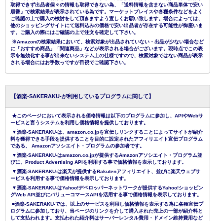
取得できず出品者個々の情報も取得できない為、「送料情報を含まない商品単体で安い
順番」で検索結果が表示されている為です。マーケットプレイスや各種条件などをよく
ご確認の上で購入の検討をして頂きますよう宜しくお願い致します。場合によっては、
他のショッピングサイトにて送料込みの価格で安い出品者が存在する可能性が御座いま
す。ご購入の際にはご確認の上で注文を確定して下さい。
※Amazonの検索結果において、検索対象が出品されていない・出品が少ない場合など
に「おすすめ商品」「関連商品」などが表示される場合がございます。現時点でこの表
示を無効化する事が出来ないシステム上の仕様ですので、検索対象ではない商品が表示
される場合にはお手数っですが目視でご確認下さい。
【酒楽-SAKERAKU-が利用しているプログラムに関して】
★このページにおいて表示される価格情報は以下のプログラムに参加し、APIやWebサ
ービスと言うシステムを利用し価格情報を提供しております。
▼酒楽-SAKERAKU-は、amazon.co.jpを宣伝しリンクすることによってサイトが紹介
料を獲得できる手段を提供することを目的に設定されたアフィリエイト宣伝プログラム
である、 Amazonアソシエイト・プログラムの参加者です。
▼酒楽-SAKERAKU-はamazon.co.jpが提供するAmazonアソシエイト・プログラム並
びに、Product Advertising APIを利用する事で価格情報を表示しております。
▼酒楽-SAKERAKU-は楽天が提供するRakutenアフィリエイト、並びに楽天ウェブサ
ービスを利用する事で価格情報を表示しております。
▼酒楽-SAKERAKU-はYahoo!デベロッパーネットワークが提供するYahoo!ショッピン
グWeb API並びにバリューコマースAPIを活用する事で価格情報を表示しております。
■酒楽-SAKERAKU-では、以上のサービスを利用し価格情報を表示する為に各種宣伝プ
ログラムに参加しており、当ページのリンクを介して購入された売上の一部が紹介料と
して支払われます。支払われた紹介料はサーバーレンタル費用・ドメイン維持費用など