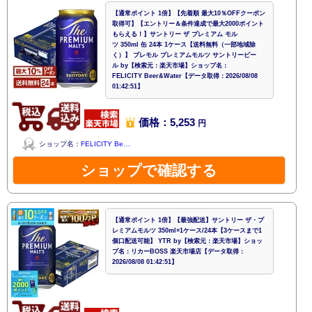
【通常ポイント 1倍】【先着順 最大10％OFFクーポン
取得可】【エントリー＆条件達成で最大2000ポイント
もらえる！】サントリー ザ プレミアム モル
ツ 350ml 缶 24本 1ケース【送料無料（一部地域除
く）】 プレモル プレミアムモルツ サントリービー
ル by【検索元：楽天市場】ショップ名：
FELICITY Beer&Water【データ取得：2026/08/08
01:42:51】
価格：5,253
円
ショップ名：
FELICITY Be…
ショップで確認する
【通常ポイント 1倍】【最強配送】サントリー ザ・プ
レミアムモルツ 350ml×1ケース/24本【3ケースまで1
個口配送可能】 YTR by【検索元：楽天市場】ショッ
プ名：リカーBOSS 楽天市場店【データ取得：
2026/08/08 01:42:51】