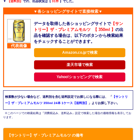
▼
【送料別】
での、出品状況は【
31件
】でした。
▼各ショッピングサイトで直接検索▼
データを取得した各ショッピングサイトで
【サン
トリー】ザ・プレミアムモルツ 【 350ml 】
の出
品を確認する場合は、以下のボタンから検索結果
をチェックすることができます。
代表画像
Amazon.co.jpで検索
楽天市場で検索
Yahoo!ショッピングで検索
検索数が少ない場合など、送料別を含む送料設定でお探しになる際には、
「
【サントリ
ー】ザ・プレミアムモルツ 350ml 24本 1ケース【送料別】
」よりお探し下さい。
※このページでの検索結果は『消費税込み、送料込み』設定で検索した場合の価格情報を表示してお
ります。
【サントリー】ザ・プレミアムモルツ の備考