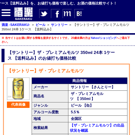
ス【送料込み】を、お値打ち価格で楽しむ、お酒の価格比較サイト！
酒楽 -SAKERAKU-
>
ビール
>
サントリー
>
【サントリー】ザ・プレミアムモルツ
350ml 24本 1ケース 【送料込み】
※ 当サイトはお酒に関する情報を提供するサイトです。 20歳未満の方は
Yahoo!ショッピング
へご退出下
さい。
【サイト内検索】
【サントリー】ザ・プレミアムモルツ 350ml 24本 1ケー
検索
ス 【送料込み】のお値打ち価格比較
【サントリー】ザ・プレミアムモルツ
【ジャンルメニュー】
商品情報
メーカー
サントリー 【さんとりー】
ビール
ザ・プレミアムモル
商品名
ツ 【 350ml 】
発泡酒・新ジャンル
代表画像
ジャンル
ビール 【缶】
チューハイ・カクテル
アルコール度数
5.5％
地域
全国区
ハイボール・水割り
【ザ・プレミアムモルツ】の出品
検索結果
状況を確認
梅酒