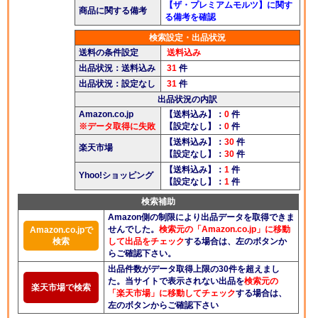
【ザ・プレミアムモルツ】に関す
商品に関する備考
酒楽ブログ
る備考を確認
検索設定・出品状況
送料の条件設定
送料込み
出品状況：送料込み
31
件
出品状況：設定なし
31
件
出品状況の内訳
Amazon.co.jp
【送料込み】：
0
件
※データ取得に失敗
【設定なし】：
0
件
【送料込み】：
30
件
楽天市場
【設定なし】：
30
件
【送料込み】：
1
件
Yhoo!ショッピング
【設定なし】：
1
件
検索補助
Amazon側の制限により出品データを取得できま
せんでした。
検索元の「Amazon.co.jp」に移動
Amazon.co.jpで
検索
して出品をチェック
する場合は、左のボタンか
らご確認下さい。
出品件数がデータ取得上限の30件を超えまし
た。当サイトで表示されない出品を
検索元の
楽天市場で検索
「楽天市場」に移動してチェック
する場合は、
左のボタンからご確認下さい