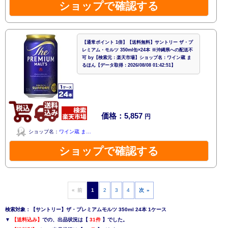
ショップで確認する
【通常ポイント 1倍】【送料無料】サントリー ザ・プ
レミアム・モルツ 350ml缶×24本 ※沖縄県への配送不
可 by【検索元：楽天市場】ショップ名：ワイン蔵 ま
るほん【データ取得：2026/08/08 01:42:51】
価格：5,857
円
ショップ名：
ワイン蔵 ま…
ショップで確認する
« 前
1
2
3
4
次 »
検索対象：【サントリー】ザ・プレミアムモルツ 350ml 24本 1ケース
▼
【送料込み】
での、出品状況は【
31件
】でした。