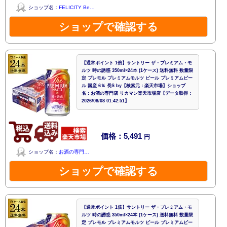
ショップ名：
FELICITY Be…
ショップで確認する
【通常ポイント 1倍】サントリー ザ・プレミアム・モ
ルツ 時の誘惑 350ml×24本 (1ケース) 送料無料 数量限
定 プレモル プレミアムモルツ ビール プレミアムビー
ル 国産 6％ 長S by【検索元：楽天市場】ショップ
名：お酒の専門店 リカマン楽天市場店【データ取得：
2026/08/08 01:42:51】
価格：5,491
円
ショップ名：
お酒の専門…
ショップで確認する
【通常ポイント 1倍】サントリー ザ・プレミアム・モ
ルツ 時の誘惑 350ml×24本 (1ケース) 送料無料 数量限
定 プレモル プレミアムモルツ ビール プレミアムビー