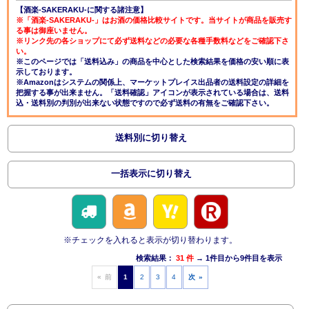
【酒楽-SAKERAKU-に関する諸注意】
※「酒楽-SAKERAKU-」はお酒の価格比較サイトです。当サイトが商品を販売す
る事は御座いません。
※リンク先の各ショップにて必ず送料などの必要な各種手数料などをご確認下さ
い。
※このページでは「送料込み」の商品を中心とした検索結果を価格の安い順に表
示しております。
※Amazonはシステムの関係上、マーケットプレイス出品者の送料設定の詳細を
把握する事が出来ません。「送料確認」アイコンが表示されている場合は、送料
込・送料別の判別が出来ない状態ですので必ず送料の有無をご確認下さい。
送料別に切り替え
一括表示に切り替え
※チェックを入れると表示が切り替わります。
検索結果：
31 件
→ 1件目から9件目を表示
« 前
1
2
3
4
次 »