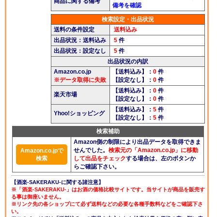
商品に関する備考
酒楽ブログ
備考を確認
検索設定・出品状況
送料の条件設定
送料込み
出品状況：送料込み
5
件
出品状況：設定なし
5
件
出品状況の内訳
Amazon.co.jp
【送料込み】：
0
件
※データ取得に失敗
【設定なし】：
0
件
【送料込み】：
0
件
楽天市場
【設定なし】：
0
件
【送料込み】：
5
件
Yhoo!ショッピング
【設定なし】：
5
件
検索補助
Amazon側の制限により出品データを取得できま
せんでした。
検索元の「Amazon.co.jp」に移動
Amazon.co.jpで
検索
して出品をチェック
する場合は、左のボタンか
らご確認下さい。
【酒楽-SAKERAKU-に関する諸注意】
※「酒楽-SAKERAKU-」はお酒の価格比較サイトです。当サイトが商品を販売す
る事は御座いません。
※リンク先の各ショップにて必ず送料などの必要な各種手数料などをご確認下さ
い。