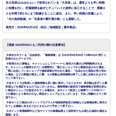
本大見柑(おおみかん)＞で使用されている「大見柑」は、通常よりも早い時期
に収穫を行い、貯蔵期間を経ずにチューハイの原料に加工することで、廃棄ロ
スを年間で約1％にまで削減することに成功。 また、早い時期の収穫により、
「木の負担軽減」や「生産者の繁忙期分散」にも貢献した。
発売日：2025年04月15日（初出｜地域限定｜通年商品）
【酒楽-SAKERAKU-をご利用の際の注意事項】
※表示されている「出品状況」「価格情報」は【2026年08月08日 11時00分27秒】に
取得されたデータです。
※取得された情報は、キャッシュとしてサーバーに保存され最大12時間維持されま
す。キャッシュが維持されている期間内に「新たなショップから新規出品された場合」
「既に出品しているショップで価格更新が行われた場合」「出品された商品が売り切れ
た場合」などの変動が発生した際、その変動は保持期間が終了した後に反映されますの
でご了承下さい。
※当サイトでは取得した価格情報を安い順に表示しておりますが、表示順は必ずしも最
安値などを保証するものではございません。価格情報の提供元で価格情報を取得出来な
い商品やショップが設定されている場合や、当サイトで設定した検索ワードやNGワー
ドの都合により表示されない商品やショップなどもございます。予めご理解の上でご利
用下さい。
※各サービス独自のポイントプログラムや地域送料設定の詳細などは検索結果に表示さ
れている価格に含まれておりませんので予めご了承下さい。
※ポイント倍増期間中など当サイトでの検索結果より送料別でもお得なお値段の場合も
御座います。