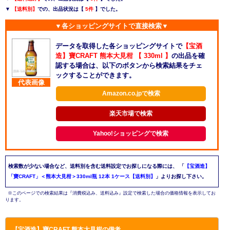
▼
【送料別】
での、出品状況は【
5件
】でした。
▼各ショッピングサイトで直接検索▼
データを取得した各ショッピングサイトで
【宝酒
造】寶CRAFT 熊本大見柑 【 330ml 】
の出品を確
認する場合は、以下のボタンから検索結果をチェ
ックすることができます。
代表画像
Amazon.co.jpで検索
楽天市場で検索
Yahoo!ショッピングで検索
検索数が少ない場合など、送料別を含む送料設定でお探しになる際には、
「
【宝酒造】
「寶CRAFT」＜熊本大見柑＞330ml瓶 12本 1ケース【送料別】
」よりお探し下さい。
※このページでの検索結果は『消費税込み、送料込み』設定で検索した場合の価格情報を表示してお
ります。
【宝酒造】寶CRAFT 熊本大見柑の備考