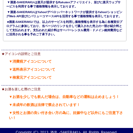
▼酒楽-SAKERAKU-は楽天が提供するRakutenアフィリエイト、並びに楽天ウェブサ
ービスを利用する事で価格情報を表示しております。
▼酒楽-SAKERAKU-はYahoo!デベロッパーネットワークが提供するYahoo!ショッピン
グWeb API並びにバリューコマースAPIを活用する事で価格情報を表示しております。
■酒楽-SAKERAKU-では、以上のサービスを利用し価格情報を表示する為に各種宣伝プ
ログラムに参加しており、当ページのリンクを介して購入された売上の一部が紹介料と
して支払われます。支払われた紹介料はサーバーレンタル費用・ドメイン維持費用など
に活用される事を予めご了承下さい。
★アイコンの説明とご注意
▼消費税アイコンについて
▼送料表示アイコンについて
▼検索元アイコンについて
★お酒を楽しむ際のご注意
▼お酒を少しでも飲んだ場合は、自動車などの運転は止めましょう！
▼未成年の飲酒は法律で禁止されています！
▼女性とお酒の良い付き合い方の為に、妊娠中など以外にもご注意下さ
い！
Copyright (C) 2013
酒楽 -SAKERAKU-
All Rights Reserved.