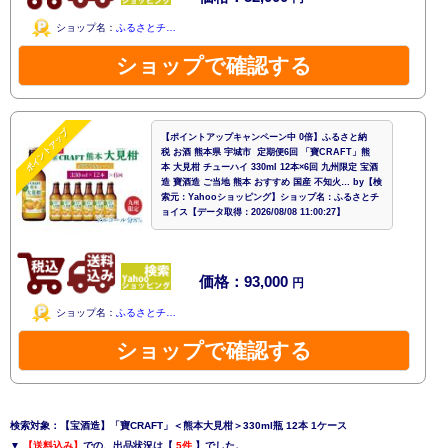
ショップ名：
ふるさとチ…
ショップで確認する
ポイントアップ
【ポイントアップキャンペーン中 0倍】ふるさと納
税 お酒 熊本県 宇城市 定期便6回 「寶CRAFT」熊
本 大見柑 チューハイ 330ml 12本×6回 九州限定 宝酒
造 寶酒造 ご当地 熊本 おすすめ 国産 不知火… by【検
索元：Yahooショッピング】ショップ名：ふるさとチ
ョイス【データ取得：2026/08/08 11:00:27】
価格：93,000
円
ショップ名：
ふるさとチ…
ショップで確認する
検索対象：【宝酒造】「寶CRAFT」＜熊本大見柑＞330ml瓶 12本 1ケース
▼
【送料込み】
での、出品状況は【
5件
】でした。