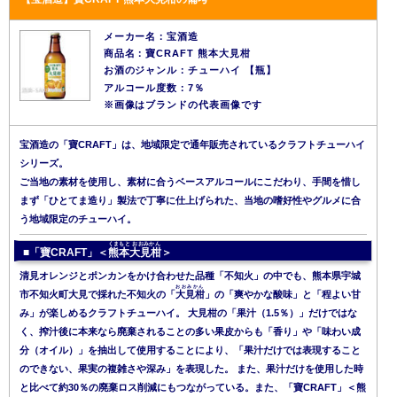
メーカー名：宝酒造
商品名：寶CRAFT 熊本大見柑
お酒のジャンル：チューハイ 【瓶】
アルコール度数：7％
※画像はブランドの代表画像です
宝酒造の「寶CRAFT」は、地域限定で通年販売されているクラフトチューハイ
シリーズ。
ご当地の素材を使用し、素材に合うベースアルコールにこだわり、手間を惜し
まず「ひとてま造り」製法で丁寧に仕上げられた、当地の嗜好性やグルメに合
う地域限定のチューハイ。
くまもと おおみかん
■「寶CRAFT」＜
熊本大見柑
＞
清見オレンジとポンカンをかけ合わせた品種「不知火」の中でも、熊本県宇城
おおみかん
市不知火町大見で採れた不知火の「
大見柑
」の「爽やかな酸味」と「程よい甘
み」が楽しめるクラフトチューハイ。 大見柑の「果汁（1.5％）」だけではな
く、搾汁後に本来なら廃棄されることの多い果皮からも「香り」や「味わい成
分（オイル）」を抽出して使用することにより、「果汁だけでは表現すること
のできない、果実の複雑さや深み」を表現した。 また、果汁だけを使用した時
と比べて約30％の廃棄ロス削減にもつながっている。また、「寶CRAFT」＜熊