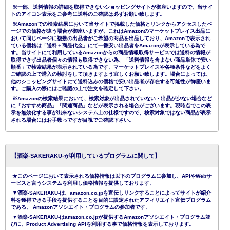
※一部、送料情報の詳細を取得できないショッピングサイトが御座いますので、当サイ
トのアイコン表示をご参考に送料のご確認は必ずお願い致します。
※Amazonでの検索結果において当サイトで掲載した価格とリンクからアクセスしたペ
ージでの価格が違う場合が御座いますが、これはAmazonのマーケットプレイス出品に
おいて同じページに複数の出品者がご希望の商品を出品しており、Amazonで表示され
ている価格は「送料＋商品代金」にて一番安い出品者をAmazonが表示している為で
す。当サイトにて利用しているAmazonからの商品情報取得サービスでは送料の情報が
取得できず出品者個々の情報も取得できない為、「送料情報を含まない商品単体で安い
順番」で検索結果が表示されている為です。マーケットプレイスや各種条件などをよく
ご確認の上で購入の検討をして頂きますよう宜しくお願い致します。場合によっては、
他のショッピングサイトにて送料込みの価格で安い出品者が存在する可能性が御座いま
す。ご購入の際にはご確認の上で注文を確定して下さい。
※Amazonの検索結果において、検索対象が出品されていない・出品が少ない場合など
に「おすすめ商品」「関連商品」などが表示される場合がございます。現時点でこの表
示を無効化する事が出来ないシステム上の仕様ですので、検索対象ではない商品が表示
される場合にはお手数っですが目視でご確認下さい。
【酒楽-SAKERAKU-が利用しているプログラムに関して】
★このページにおいて表示される価格情報は以下のプログラムに参加し、APIやWebサ
ービスと言うシステムを利用し価格情報を提供しております。
▼酒楽-SAKERAKU-は、amazon.co.jpを宣伝しリンクすることによってサイトが紹介
料を獲得できる手段を提供することを目的に設定されたアフィリエイト宣伝プログラム
である、 Amazonアソシエイト・プログラムの参加者です。
▼酒楽-SAKERAKU-はamazon.co.jpが提供するAmazonアソシエイト・プログラム並
びに、Product Advertising APIを利用する事で価格情報を表示しております。