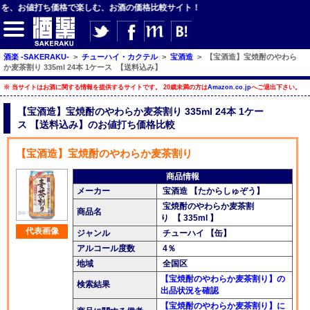
お値打ち価格で楽しむ、お酒の価格比較サイト！
酒楽 -SAKERAKU-
>
チューハイ・カクテル
>
宝酒造
>
【宝酒造】宝焼酎のやわら
か麦茶割り 335ml 24本 1ケース 【送料込み】
※ 当サイトはお酒に関する情報を提供するサイトです。 20歳未満の方は
Amazon.co.jp
へご退出下さい。
【サイト内検索】
【宝酒造】宝焼酎のやわらか麦茶割り 335ml 24本 1ケー
ス 【送料込み】のお値打ち価格比較
検索
【宝酒造】宝焼酎のやわらか麦茶割り
【ジャンルメニュー】
商品情報
メーカー
宝酒造 【たからしゅぞう】
ビール
宝焼酎のやわらか麦茶割
商品名
り 【 335ml 】
発泡酒・新ジャンル
代表画像
ジャンル
チューハイ 【缶】
チューハイ・カクテル
アルコール度数
4％
地域
全国区
ハイボール・水割り
【宝焼酎のやわらか麦茶割り】の
検索結果
出品状況を確認
梅酒
【宝焼酎のやわらか麦茶割り】に