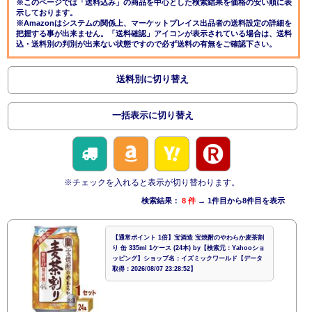
※このページでは「送料込み」の商品を中心とした検索結果を価格の安い順に表
示しております。
※Amazonはシステムの関係上、マーケットプレイス出品者の送料設定の詳細を
把握する事が出来ません。「送料確認」アイコンが表示されている場合は、送料
込・送料別の判別が出来ない状態ですので必ず送料の有無をご確認下さい。
送料別に切り替え
一括表示に切り替え
※チェックを入れると表示が切り替わります。
検索結果：
8 件
→ 1件目から8件目を表示
【通常ポイント 1倍】宝酒造 宝焼酎のやわらか麦茶割
り 缶 335ml 1ケース (24本) by【検索元：Yahooショ
ッピング】ショップ名：イズミックワールド【データ
取得：2026/08/07 23:28:52】