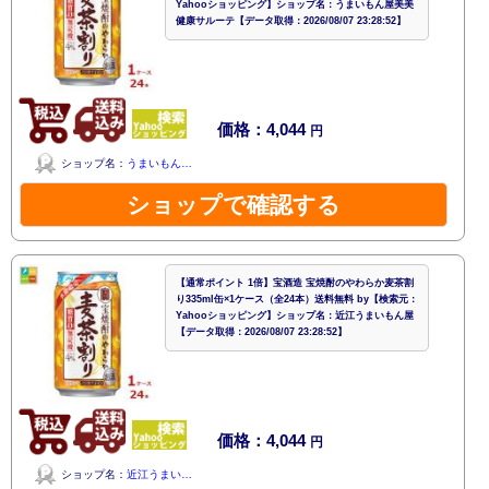
Yahooショッピング】ショップ名：うまいもん屋美美
健康サルーテ【データ取得：2026/08/07 23:28:52】
価格：4,044
円
ショップ名：
うまいもん…
ショップで確認する
【通常ポイント 1倍】宝酒造 宝焼酎のやわらか麦茶割
り335ml缶×1ケース（全24本）送料無料 by【検索元：
Yahooショッピング】ショップ名：近江うまいもん屋
【データ取得：2026/08/07 23:28:52】
価格：4,044
円
ショップ名：
近江うまい…