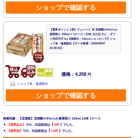
ショップで確認する
【通常ポイント 1倍】チューハイ 宝 宝焼酎のやわらか
麦茶割り 335ml × 1ケース / 24本 父の日 のし・ギフ
ト対応不可 by【検索元：Yahooショッピング】ショ
ップ名：逸酒創伝【データ取得：2026/08/07
23:28:52】
価格：4,258
円
ショップ名：
逸酒創伝
ショップで確認する
検索対象：【宝酒造】宝焼酎のやわらか麦茶割り 335ml 24本 1ケース
▼
【送料込み】
での、出品状況は【
8件
】でした。
▼
【送料別】
での、出品状況は【
14件
】でした。