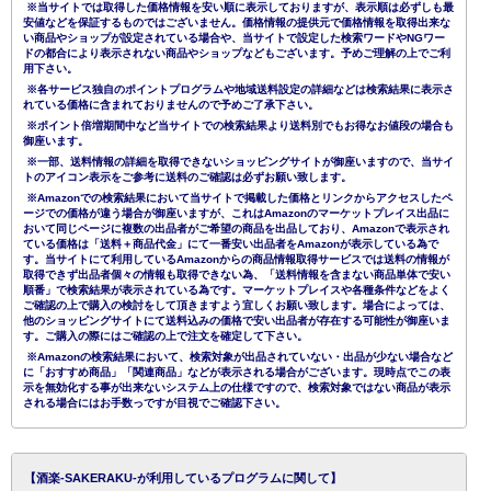
※当サイトでは取得した価格情報を安い順に表示しておりますが、表示順は必ずしも最
安値などを保証するものではございません。価格情報の提供元で価格情報を取得出来な
い商品やショップが設定されている場合や、当サイトで設定した検索ワードやNGワー
ドの都合により表示されない商品やショップなどもございます。予めご理解の上でご利
用下さい。
※各サービス独自のポイントプログラムや地域送料設定の詳細などは検索結果に表示さ
れている価格に含まれておりませんので予めご了承下さい。
※ポイント倍増期間中など当サイトでの検索結果より送料別でもお得なお値段の場合も
御座います。
※一部、送料情報の詳細を取得できないショッピングサイトが御座いますので、当サイ
トのアイコン表示をご参考に送料のご確認は必ずお願い致します。
※Amazonでの検索結果において当サイトで掲載した価格とリンクからアクセスしたペ
ージでの価格が違う場合が御座いますが、これはAmazonのマーケットプレイス出品に
おいて同じページに複数の出品者がご希望の商品を出品しており、Amazonで表示され
ている価格は「送料＋商品代金」にて一番安い出品者をAmazonが表示している為で
す。当サイトにて利用しているAmazonからの商品情報取得サービスでは送料の情報が
取得できず出品者個々の情報も取得できない為、「送料情報を含まない商品単体で安い
順番」で検索結果が表示されている為です。マーケットプレイスや各種条件などをよく
ご確認の上で購入の検討をして頂きますよう宜しくお願い致します。場合によっては、
他のショッピングサイトにて送料込みの価格で安い出品者が存在する可能性が御座いま
す。ご購入の際にはご確認の上で注文を確定して下さい。
※Amazonの検索結果において、検索対象が出品されていない・出品が少ない場合など
に「おすすめ商品」「関連商品」などが表示される場合がございます。現時点でこの表
示を無効化する事が出来ないシステム上の仕様ですので、検索対象ではない商品が表示
される場合にはお手数っですが目視でご確認下さい。
【酒楽-SAKERAKU-が利用しているプログラムに関して】