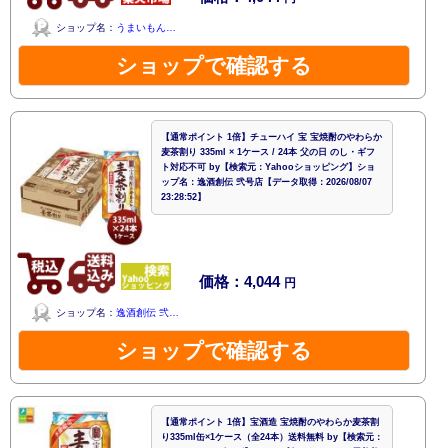
ショップ名：
うまいもん…
ショップで確認する
【通常ポイント 1倍】チューハイ 宝 宝焼酎のやわらか
麦茶割り 335ml × 1ケース / 24本 父の日 のし・ギフ
ト対応不可 by【検索元：Yahooショッピング】ショ
ップ名：逸酒創伝 弐号店【データ取得：2026/08/07
23:28:52】
価格：4,044
円
ショップ名：
逸酒創伝 弐…
ショップで確認する
【通常ポイント 1倍】宝酒造 宝焼酎のやわらか麦茶割
り335ml缶×1ケース（全24本）送料無料 by【検索元：