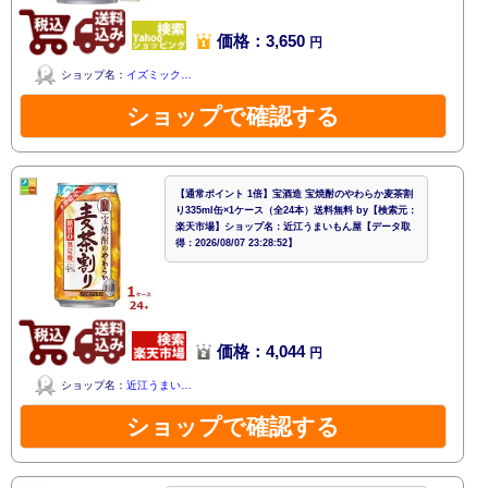
価格：3,650
円
ショップ名：
イズミック…
ショップで確認する
【通常ポイント 1倍】宝酒造 宝焼酎のやわらか麦茶割
り335ml缶×1ケース（全24本）送料無料 by【検索元：
楽天市場】ショップ名：近江うまいもん屋【データ取
得：2026/08/07 23:28:52】
価格：4,044
円
ショップ名：
近江うまい…
ショップで確認する