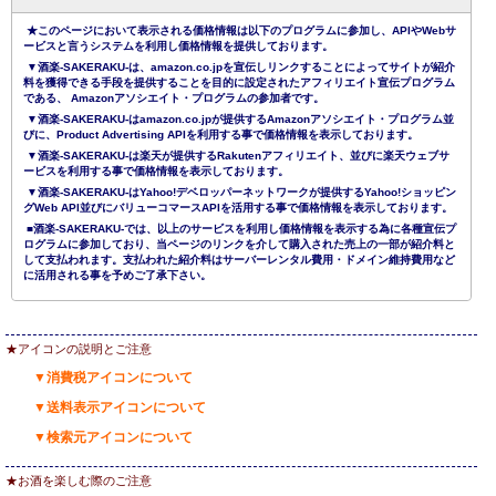
★このページにおいて表示される価格情報は以下のプログラムに参加し、APIやWebサ
ービスと言うシステムを利用し価格情報を提供しております。
▼酒楽-SAKERAKU-は、amazon.co.jpを宣伝しリンクすることによってサイトが紹介
料を獲得できる手段を提供することを目的に設定されたアフィリエイト宣伝プログラム
である、 Amazonアソシエイト・プログラムの参加者です。
▼酒楽-SAKERAKU-はamazon.co.jpが提供するAmazonアソシエイト・プログラム並
びに、Product Advertising APIを利用する事で価格情報を表示しております。
▼酒楽-SAKERAKU-は楽天が提供するRakutenアフィリエイト、並びに楽天ウェブサ
ービスを利用する事で価格情報を表示しております。
▼酒楽-SAKERAKU-はYahoo!デベロッパーネットワークが提供するYahoo!ショッピン
グWeb API並びにバリューコマースAPIを活用する事で価格情報を表示しております。
■酒楽-SAKERAKU-では、以上のサービスを利用し価格情報を表示する為に各種宣伝プ
ログラムに参加しており、当ページのリンクを介して購入された売上の一部が紹介料と
して支払われます。支払われた紹介料はサーバーレンタル費用・ドメイン維持費用など
に活用される事を予めご了承下さい。
★アイコンの説明とご注意
▼消費税アイコンについて
▼送料表示アイコンについて
▼検索元アイコンについて
★お酒を楽しむ際のご注意