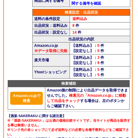
商品に関する備考
関する備考を確認
酒楽ブログ
検索設定・出品状況
送料の条件設定
送料込み
出品状況：送料込み
8
件
出品状況：設定なし
14
件
出品状況の内訳
Amazon.co.jp
【送料込み】：
0
件
※データ取得に失敗
【設定なし】：
0
件
【送料込み】：
3
件
楽天市場
【設定なし】：
9
件
【送料込み】：
5
件
Yhoo!ショッピング
【設定なし】：
5
件
検索補助
Amazon側の制限により出品データを取得できま
せんでした。
検索元の「Amazon.co.jp」に移動
Amazon.co.jpで
検索
して出品をチェック
する場合は、左のボタンか
らご確認下さい。
【酒楽-SAKERAKU-に関する諸注意】
※「酒楽-SAKERAKU-」はお酒の価格比較サイトです。当サイトが商品を販売す
る事は御座いません。
※リンク先の各ショップにて必ず送料などの必要な各種手数料などをご確認下さ
い。