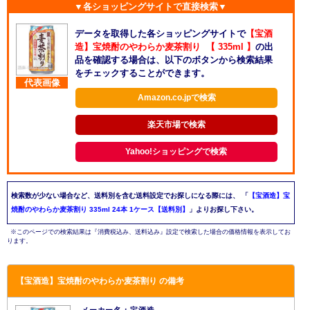
▼各ショッピングサイトで直接検索▼
データを取得した各ショッピングサイトで
【宝酒
造】宝焼酎のやわらか麦茶割り 【 335ml 】
の出
品を確認する場合は、以下のボタンから検索結果
をチェックすることができます。
代表画像
Amazon.co.jpで検索
楽天市場で検索
Yahoo!ショッピングで検索
検索数が少ない場合など、送料別を含む送料設定でお探しになる際には、
「
【宝酒造】宝
焼酎のやわらか麦茶割り 335ml 24本 1ケース【送料別】
」よりお探し下さい。
※このページでの検索結果は『消費税込み、送料込み』設定で検索した場合の価格情報を表示してお
ります。
【宝酒造】宝焼酎のやわらか麦茶割り の備考
メーカー名：宝酒造