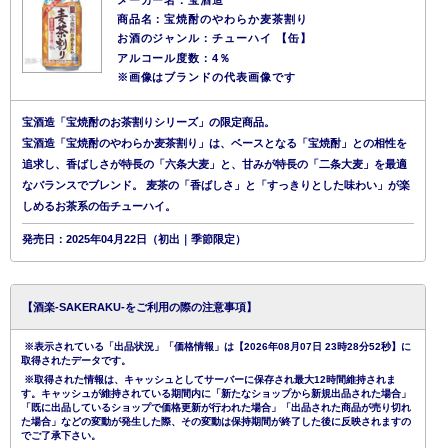
商品名：宝焼酎のやわらか麦茶割り
お酒のジャンル：チューハイ 【缶】
アルコール度数：4％
※画像はブランドの代表画像です
宝酒造「宝焼酎のお茶割りシリーズ」の限定商品。
宝酒造「宝焼酎のやわらか麦茶割り」は、ベースとなる「宝焼酎」との相性を
追求し、香ばしさが特長の「六条大麦」と、甘みが特長の「二条大麦」を最適
なバランスでブレンド。 麦茶の「香ばしさ」と「すっきりとした味わい」が楽
しめるお茶系の缶チューハイ。
発売日：2025年04月22日（初出｜季節限定）
【酒楽-SAKERAKU-をご利用の際の注意事項】
※表示されている「出品状況」「価格情報」は【2026年08月07日 23時28分52秒】に
取得されたデータです。
※取得された情報は、キャッシュとしてサーバーに保存され最大12時間維持されま
す。キャッシュが維持されている期間内に「新たなショップから新規出品された場合」
「既に出品しているショップで価格更新が行われた場合」「出品された商品が売り切れ
た場合」などの変動が発生した際、その変動は保持期間が終了した後に反映されますの
でご了承下さい。