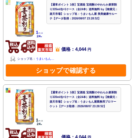
【通常ポイント 1倍】宝酒造 宝焼酎のやわらか麦茶割
り335ml缶×1ケース（全24本）送料無料 by【検索元：
楽天市場】ショップ名：うまいもん屋 美美健康サルー
テ【データ取得：2026/08/07 23:28:52】
価格：4,044
円
ショップ名：
うまいもん…
ショップで確認する
【通常ポイント 1倍】宝酒造 宝焼酎のやわらか麦茶割
り335ml缶×1ケース（全24本）送料無料 by【検索元：
楽天市場】ショップ名：うまいもん屋業務用プロマー
ケット【データ取得：2026/08/07 23:28:52】
価格：4,044
円