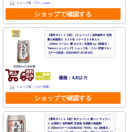
ショップ名：
ワイン.com…
ショップで確認する
【通常ポイント 1倍】［チューハイ］送料無料※ 宝焼
酎の烏龍割り ３３５缶 １ケース２４本入り
（335ml ウーロン 寶 タカラ）宝酒造 by【検索元：
Yahooショッピング】ショップ名：リカー問屋マキノ
【データ取得：2026/08/07 22:00:05】
価格：4,812
円
ショップ名：
リカー問屋…
ショップで確認する
【通常ポイント 1倍】缶チューハイ 酎ハイ チュウハ
イ お茶割り 送料無料 宝酒造 宝焼酎の烏龍割
り 335ml×1ケース/24本(024)『BSH』 by【検索元：