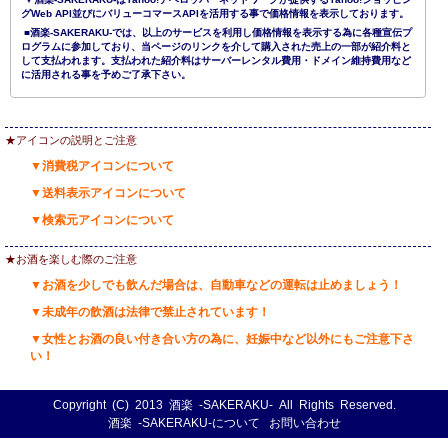
グWeb API並びにバリューコマースAPIを活用する事で価格情報を表示しております。
■酒楽-SAKERAKU-では、以上のサービスを利用し価格情報を表示する為に各種宣伝プ
ログラムに参加しており、当ページのリンクを介して購入された売上の一部が紹介料と
して支払われます。支払われた紹介料はサーバーレンタル費用・ドメイン維持費用など
に活用される事を予めご了承下さい。
★アイコンの説明とご注意
▼消費税アイコンについて
▼送料表示アイコンについて
▼検索元アイコンについて
★お酒を楽しむ際のご注意
▼お酒を少しでも飲んだ場合は、自動車などの運転は止めましょう！
▼未成年の飲酒は法律で禁止されています！
▼女性とお酒の良い付き合い方の為に、妊娠中など以外にもご注意下さ
い！
Copyright (C) 2013
酒楽 -SAKERAKU-
All Rights Reserved.
酒楽 -SAKERAKU-について
お問い合わせ