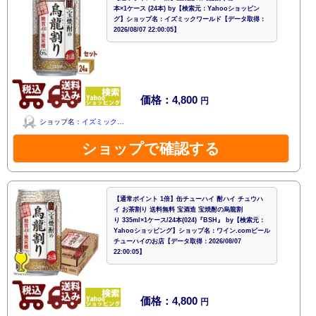
本×1ケース (24本) by【検索元：Yahooショッピン
グ】ショップ名：イズミックワールド【データ取得：
2026/08/07 22:00:05】
価格：4,800
円
ショップ名：
イズミック…
ショップで確認する
【通常ポイント 1倍】缶チューハイ 酎ハイ チュウハ
イ お茶割り 送料無料 宝酒造 宝焼酎の烏龍割
り 335ml×1ケース/24本(024)『BSH』 by【検索元：
Yahooショッピング】ショップ名：ワイン.comビール
チューハイのお店【データ取得：2026/08/07
22:00:05】
価格：4,800
円