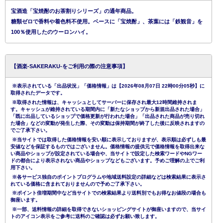
宝酒造「宝焼酎のお茶割りシリーズ」の通年商品。
糖類ゼロで香料や着色料不使用。ベースに「宝焼酎」、茶葉には「鉄観音」を
100％使用したのウーロンハイ。
【酒楽-SAKERAKU-をご利用の際の注意事項】
※表示されている「出品状況」「価格情報」は【2026年08月07日 22時00分05秒】に
取得されたデータです。
※取得された情報は、キャッシュとしてサーバーに保存され最大12時間維持されま
す。キャッシュが維持されている期間内に「新たなショップから新規出品された場合」
「既に出品しているショップで価格更新が行われた場合」「出品された商品が売り切れ
た場合」などの変動が発生した際、その変動は保持期間が終了した後に反映されますの
でご了承下さい。
※当サイトでは取得した価格情報を安い順に表示しておりますが、表示順は必ずしも最
安値などを保証するものではございません。価格情報の提供元で価格情報を取得出来な
い商品やショップが設定されている場合や、当サイトで設定した検索ワードやNGワー
ドの都合により表示されない商品やショップなどもございます。予めご理解の上でご利
用下さい。
※各サービス独自のポイントプログラムや地域送料設定の詳細などは検索結果に表示さ
れている価格に含まれておりませんので予めご了承下さい。
※ポイント倍増期間中など当サイトでの検索結果より送料別でもお得なお値段の場合も
御座います。
※一部、送料情報の詳細を取得できないショッピングサイトが御座いますので、当サイ
トのアイコン表示をご参考に送料のご確認は必ずお願い致します。