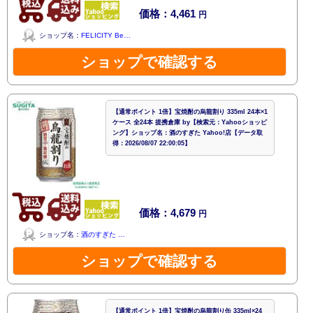
価格：4,461
円
ショップ名：
FELICITY Be…
ショップで確認する
【通常ポイント 1倍】宝焼酎の烏龍割り 335ml 24本×1
ケース 全24本 提携倉庫 by【検索元：Yahooショッピ
ング】ショップ名：酒のすぎた Yahoo!店【データ取
得：2026/08/07 22:00:05】
価格：4,679
円
ショップ名：
酒のすぎた …
ショップで確認する
【通常ポイント 1倍】宝焼酎の烏龍割り缶 335ml×24