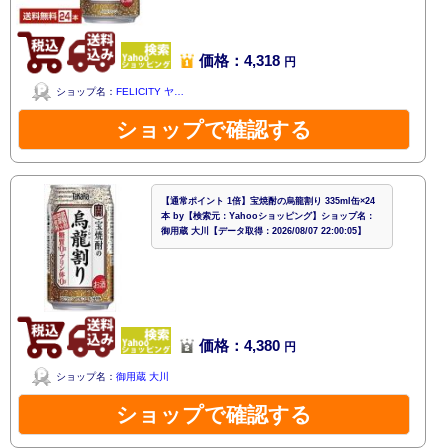
価格：4,318
円
ショップ名：
FELICITY ヤ…
ショップで確認する
【通常ポイント 1倍】宝焼酎の烏龍割り 335ml缶×24
本 by【検索元：Yahooショッピング】ショップ名：
御用蔵 大川【データ取得：2026/08/07 22:00:05】
価格：4,380
円
ショップ名：
御用蔵 大川
ショップで確認する