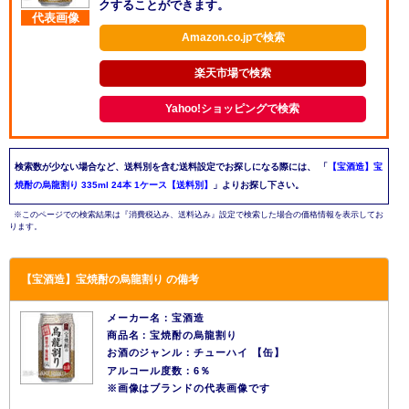
クすることができます。
代表画像
Amazon.co.jpで検索
楽天市場で検索
Yahoo!ショッピングで検索
検索数が少ない場合など、送料別を含む送料設定でお探しになる際には、
「
【宝酒造】宝
焼酎の烏龍割り 335ml 24本 1ケース【送料別】
」よりお探し下さい。
※このページでの検索結果は『消費税込み、送料込み』設定で検索した場合の価格情報を表示してお
ります。
【宝酒造】宝焼酎の烏龍割り の備考
メーカー名：宝酒造
商品名：宝焼酎の烏龍割り
お酒のジャンル：チューハイ 【缶】
アルコール度数：6％
※画像はブランドの代表画像です