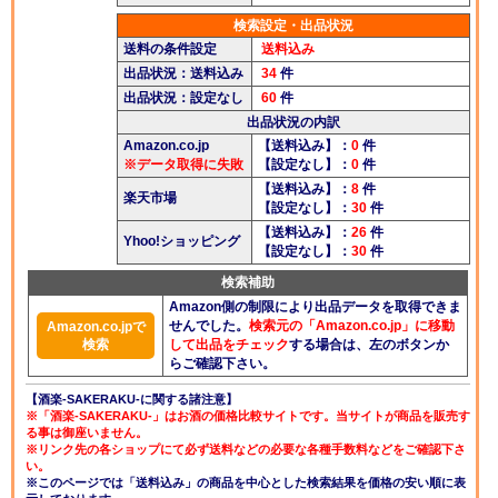
酒楽ブログ
検索設定・出品状況
送料の条件設定
送料込み
出品状況：送料込み
34
件
出品状況：設定なし
60
件
出品状況の内訳
Amazon.co.jp
【送料込み】：
0
件
※データ取得に失敗
【設定なし】：
0
件
【送料込み】：
8
件
楽天市場
【設定なし】：
30
件
【送料込み】：
26
件
Yhoo!ショッピング
【設定なし】：
30
件
検索補助
Amazon側の制限により出品データを取得できま
せんでした。
検索元の「Amazon.co.jp」に移動
Amazon.co.jpで
検索
して出品をチェック
する場合は、左のボタンか
らご確認下さい。
【酒楽-SAKERAKU-に関する諸注意】
※「酒楽-SAKERAKU-」はお酒の価格比較サイトです。当サイトが商品を販売す
る事は御座いません。
※リンク先の各ショップにて必ず送料などの必要な各種手数料などをご確認下さ
い。
※このページでは「送料込み」の商品を中心とした検索結果を価格の安い順に表