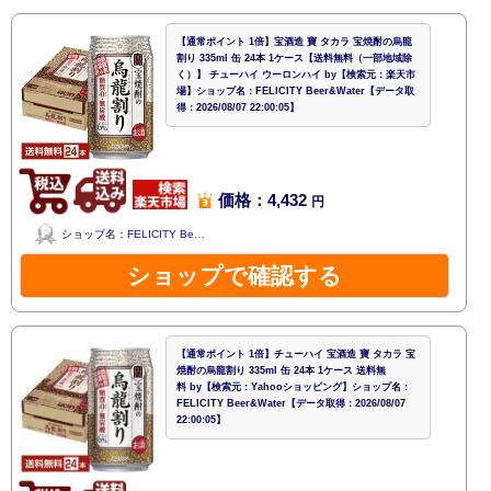
【通常ポイント 1倍】宝酒造 寶 タカラ 宝焼酎の烏龍
割り 335ml 缶 24本 1ケース【送料無料（一部地域除
く）】 チューハイ ウーロンハイ by【検索元：楽天市
場】ショップ名：FELICITY Beer&Water【データ取
得：2026/08/07 22:00:05】
価格：4,432
円
ショップ名：
FELICITY Be…
ショップで確認する
【通常ポイント 1倍】チューハイ 宝酒造 寶 タカラ 宝
焼酎の烏龍割り 335ml 缶 24本 1ケース 送料無
料 by【検索元：Yahooショッピング】ショップ名：
FELICITY Beer&Water【データ取得：2026/08/07
22:00:05】