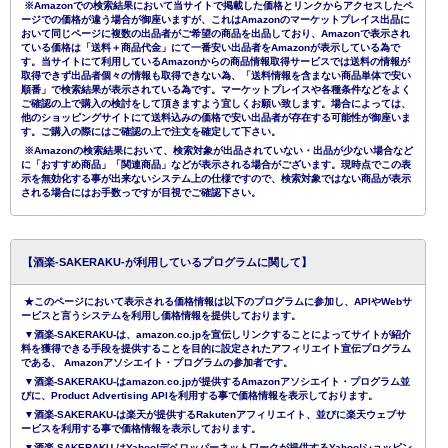
※Amazonでの検索結果において当サイトで掲載した価格とリンクからアクセスしたペ
ージでの価格が違う場合が御座いますが、これはAmazonのマーケットプレイス出品に
おいて同じページに複数の出品者がご希望の商品を出品しており、Amazonで表示され
ている価格は「送料＋商品代金」にて一番安い出品者をAmazonが表示している為で
す。当サイトにて利用しているAmazonからの商品情報取得サービスでは送料の情報が
取得できず出品者個々の情報も取得できない為、「送料情報を含まない商品単体で安い
順番」で検索結果が表示されている為です。マーケットプレイスや各種条件などをよく
ご確認の上で購入の検討をして頂きますよう宜しくお願い致します。場合によっては、
他のショッピングサイトにて送料込みの価格で安い出品者が存在する可能性が御座いま
す。ご購入の際にはご確認の上で注文を確定して下さい。
※Amazonの検索結果において、検索対象が出品されていない・出品が少ない場合など
に「おすすめ商品」「関連商品」などが表示される場合がございます。現時点でこの表
示を無効化する事が出来ないシステム上の仕様ですので、検索対象ではない商品が表示
される場合にはお手数っですが目視でご確認下さい。
【酒楽-SAKERAKU-が利用しているプログラムに関して】
★このページにおいて表示される価格情報は以下のプログラムに参加し、APIやWebサ
ービスと言うシステムを利用し価格情報を提供しております。
▼酒楽-SAKERAKU-は、amazon.co.jpを宣伝しリンクすることによってサイトが紹介
料を獲得できる手段を提供することを目的に設定されたアフィリエイト宣伝プログラム
である、 Amazonアソシエイト・プログラムの参加者です。
▼酒楽-SAKERAKU-はamazon.co.jpが提供するAmazonアソシエイト・プログラム並
びに、Product Advertising APIを利用する事で価格情報を表示しております。
▼酒楽-SAKERAKU-は楽天が提供するRakutenアフィリエイト、並びに楽天ウェブサ
ービスを利用する事で価格情報を表示しております。
▼酒楽-SAKERAKU-はYahoo!デベロッパーネットワークが提供するYahoo!ショッピン