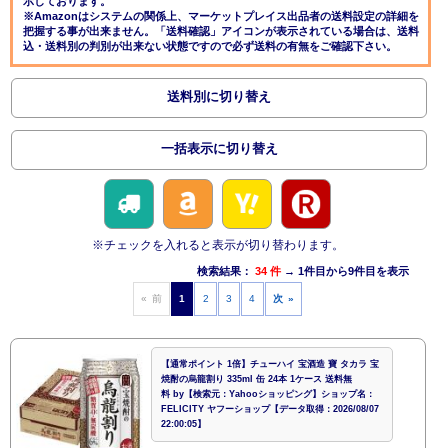
示しております。
※Amazonはシステムの関係上、マーケットプレイス出品者の送料設定の詳細を
把握する事が出来ません。「送料確認」アイコンが表示されている場合は、送料
込・送料別の判別が出来ない状態ですので必ず送料の有無をご確認下さい。
送料別に切り替え
一括表示に切り替え
※チェックを入れると表示が切り替わります。
検索結果：
34 件
→ 1件目から9件目を表示
« 前
1
2
3
4
次 »
【通常ポイント 1倍】チューハイ 宝酒造 寶 タカラ 宝
焼酎の烏龍割り 335ml 缶 24本 1ケース 送料無
料 by【検索元：Yahooショッピング】ショップ名：
FELICITY ヤフーショップ【データ取得：2026/08/07
22:00:05】