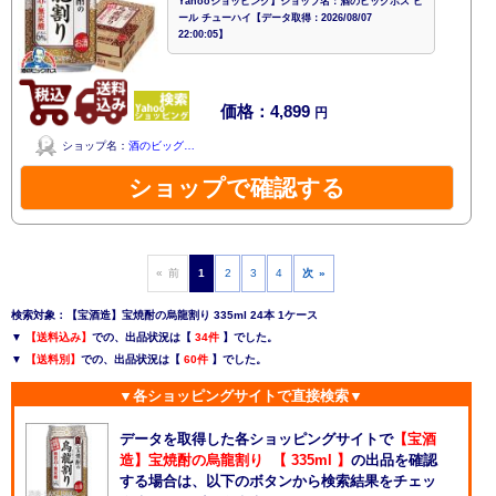
Yahooショッピング】ショップ名：酒のビッグボス ビ
ール チューハイ【データ取得：2026/08/07
22:00:05】
価格：4,899
円
ショップ名：
酒のビッグ…
ショップで確認する
« 前
1
2
3
4
次 »
検索対象：【宝酒造】宝焼酎の烏龍割り 335ml 24本 1ケース
▼
【送料込み】
での、出品状況は【
34件
】でした。
▼
【送料別】
での、出品状況は【
60件
】でした。
▼各ショッピングサイトで直接検索▼
データを取得した各ショッピングサイトで
【宝酒
造】宝焼酎の烏龍割り 【 335ml 】
の出品を確認
する場合は、以下のボタンから検索結果をチェッ