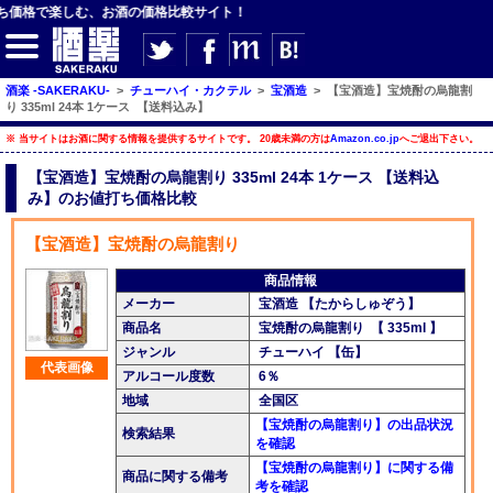
で楽しむ、お酒の価格比較サイト！
酒楽 -SAKERAKU-
>
チューハイ・カクテル
>
宝酒造
>
【宝酒造】宝焼酎の烏龍割
り 335ml 24本 1ケース 【送料込み】
※ 当サイトはお酒に関する情報を提供するサイトです。 20歳未満の方は
Amazon.co.jp
へご退出下さい。
【サイト内検索】
【宝酒造】宝焼酎の烏龍割り 335ml 24本 1ケース 【送料込
み】のお値打ち価格比較
検索
【宝酒造】宝焼酎の烏龍割り
【ジャンルメニュー】
商品情報
メーカー
宝酒造 【たからしゅぞう】
ビール
商品名
宝焼酎の烏龍割り 【 335ml 】
ジャンル
チューハイ 【缶】
発泡酒・新ジャンル
代表画像
アルコール度数
6％
チューハイ・カクテル
地域
全国区
【宝焼酎の烏龍割り】の出品状況
検索結果
ハイボール・水割り
を確認
【宝焼酎の烏龍割り】に関する備
梅酒
商品に関する備考
考を確認