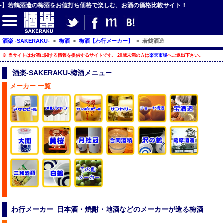
U-】若鶴酒造の梅酒をお値打ち価格で楽しむ、お酒の価格比較サイト！
【サイト内検索】
酒楽 -SAKERAKU-
>
梅酒
>
梅酒【わ行メーカー】
>
若鶴酒造
※ 当サイトはお酒に関する情報を提供するサイトです。 20歳未満の方は
楽天市場
へご退出下さい。
検索
酒楽-SAKERAKU-梅酒メニュー
メーカー 一覧
【ジャンルメニュー】
ビール
発泡酒・新ジャンル
チューハイ・カクテル
ハイボール・水割り
梅酒
酒楽ブログ
わ行メーカー 日本酒・焼酎・地酒などのメーカーが造る梅酒