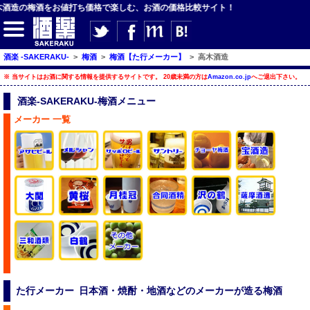
高木酒造の梅酒をお値打ち価格で楽しむ、お酒の価格比較サイト！
【サイト内検索】
酒楽 -SAKERAKU-
>
梅酒
>
梅酒【た行メーカー】
>
高木酒造
※ 当サイトはお酒に関する情報を提供するサイトです。 20歳未満の方は
Amazon.co.jp
へご退出下さい。
検索
酒楽-SAKERAKU-梅酒メニュー
メーカー 一覧
【ジャンルメニュー】
ビール
発泡酒・新ジャンル
チューハイ・カクテル
ハイボール・水割り
梅酒
酒楽ブログ
た行メーカー 日本酒・焼酎・地酒などのメーカーが造る梅酒