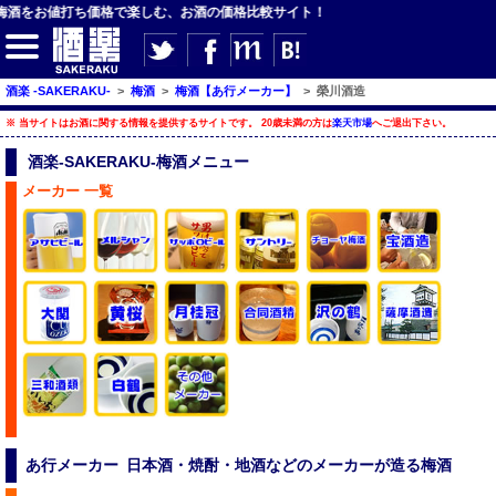
の梅酒をお値打ち価格で楽しむ、お酒の価格比較サイト！
【サイト内検索】
酒楽 -SAKERAKU-
>
梅酒
>
梅酒【あ行メーカー】
>
榮川酒造
※ 当サイトはお酒に関する情報を提供するサイトです。 20歳未満の方は
楽天市場
へご退出下さい。
検索
酒楽-SAKERAKU-梅酒メニュー
メーカー 一覧
【ジャンルメニュー】
ビール
発泡酒・新ジャンル
チューハイ・カクテル
ハイボール・水割り
梅酒
酒楽ブログ
あ行メーカー 日本酒・焼酎・地酒などのメーカーが造る梅酒