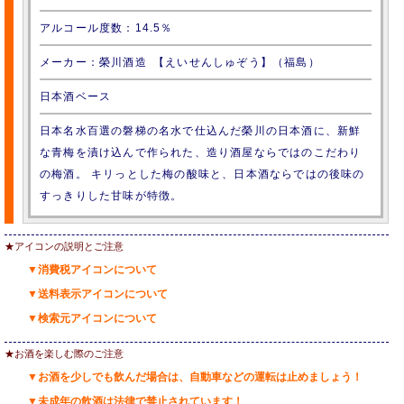
アルコール度数：14.5％
メーカー：榮川酒造 【えいせんしゅぞう】（福島）
日本酒ベース
日本名水百選の磐梯の名水で仕込んだ榮川の日本酒に、新鮮
な青梅を漬け込んで作られた、造り酒屋ならではのこだわり
の梅酒。 キリっとした梅の酸味と、日本酒ならではの後味の
すっきりした甘味が特徴。
★アイコンの説明とご注意
▼消費税アイコンについて
▼送料表示アイコンについて
▼検索元アイコンについて
★お酒を楽しむ際のご注意
▼お酒を少しでも飲んだ場合は、自動車などの運転は止めましょう！
▼未成年の飲酒は法律で禁止されています！