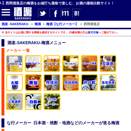
KU-】西岡酒造店の梅酒をお値打ち価格で楽しむ、お酒の価格比較サイト！
【サイト内検索】
酒楽 -SAKERAKU-
>
梅酒
>
梅酒【な行メーカー】
>
西岡酒造店
※ 当サイトはお酒に関する情報を提供するサイトです。 20歳未満の方は
楽天市場
へご退出下さい。
検索
酒楽-SAKERAKU-梅酒メニュー
メーカー 一覧
【ジャンルメニュー】
ビール
発泡酒・新ジャンル
チューハイ・カクテル
ハイボール・水割り
梅酒
酒楽ブログ
な行メーカー 日本酒・焼酎・地酒などのメーカーが造る梅酒